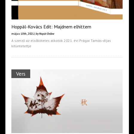
Hoppál-Kovács Edit: Majdnem elhittem
május 10th, 2021 |
by Napút Online
A szerző az elsőkötetes alkotók 2021. évi Prágai Tamás-díjas
kitüntetettje
Vers