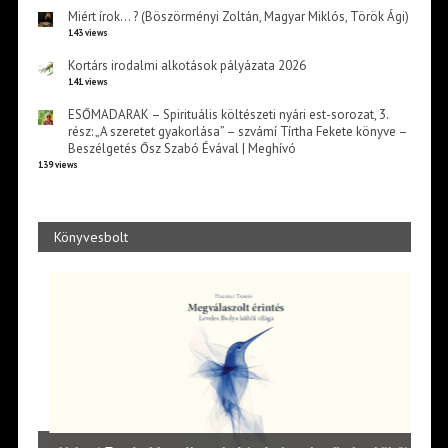
Miért írok… ? (Böszörményi Zoltán, Magyar Miklós, Török Ági)
143 views
Kortárs irodalmi alkotások pályázata 2026
141 views
ESŐMADARAK – Spirituális költészeti nyári est-sorozat, 3.
rész: „A szeretet gyakorlása” – szvámí Tírtha Fekete könyve –
Beszélgetés Ősz Szabó Évával | Meghívó
139 views
Könyvesbolt