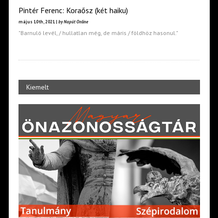
Pintér Ferenc: Koraősz (két haiku)
május 10th, 2021 |
by Napút Online
"Barnuló levél, / hullatlan még, de máris / földhöz hasonul."
Kiemelt