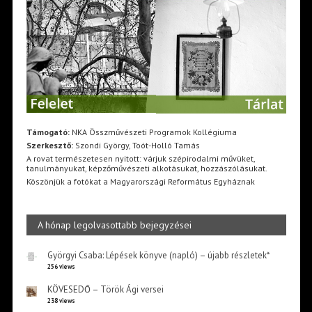
Támogató:
NKA Összművészeti Programok Kollégiuma
Szerkesztő:
Szondi György, Toót-Holló Tamás
A rovat természetesen nyitott: várjuk szépirodalmi művüket,
tanulmányukat, képzőművészeti alkotásukat, hozzászólásukat.
Köszönjük a fotókat a Magyarországi Református Egyháznak
A hónap legolvasottabb bejegyzései
Györgyi Csaba: Lépések könyve (napló) – újabb részletek*
256 views
KÖVESEDŐ – Török Ági versei
238 views