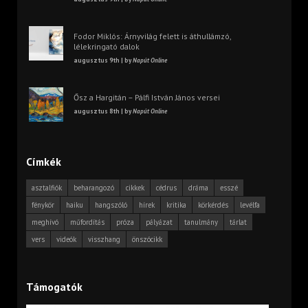
Fodor Miklós: Árnyvilág felett is áthullámzó,
lélekringató dalok
augusztus 9th | by
Napút Online
Ősz a Hargitán – Pálfi István János versei
augusztus 8th | by
Napút Online
Címkék
asztalfiók
beharangozó
cikkek
cédrus
dráma
esszé
fénykör
haiku
hangszóló
hírek
kritika
körkérdés
levélfa
meghívó
műfordítás
próza
pályázat
tanulmány
tárlat
vers
videók
visszhang
önszócikk
Támogatók