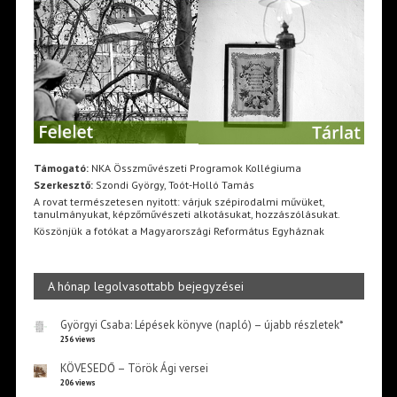
Támogató:
NKA Összművészeti Programok Kollégiuma
Szerkesztő:
Szondi György, Toót-Holló Tamás
A rovat természetesen nyitott: várjuk szépirodalmi művüket,
tanulmányukat, képzőművészeti alkotásukat, hozzászólásukat.
Köszönjük a fotókat a Magyarországi Református Egyháznak
A hónap legolvasottabb bejegyzései
Györgyi Csaba: Lépések könyve (napló) – újabb részletek*
256 views
KÖVESEDŐ – Török Ági versei
206 views