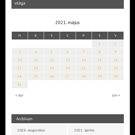
Laka
világa
2021. május
H
K
S
C
P
S
V
1
2
3
4
5
6
7
8
9
10
11
12
13
14
15
16
17
18
19
20
21
22
23
24
25
26
27
28
29
30
31
« ápr
jún »
Archívum
2026. augusztus
2021. április