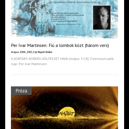
Per Ivar Martinsen: Fiú a lombok közt (három vers)
május 20th, 2021 |
by Napút Online
A KORTÁRS NORVÉG KÖLTÉSZET HAVA (május 3-28) Tizennyolcadik
nap: Per Ivar Martinsen
Próza