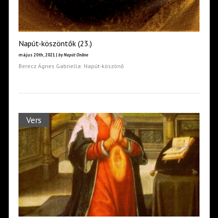
Napút-köszöntők (23.)
május 20th, 2021 |
by Napút Online
Berecz Ágnes Gabriella: Napút-köszönő
Vers