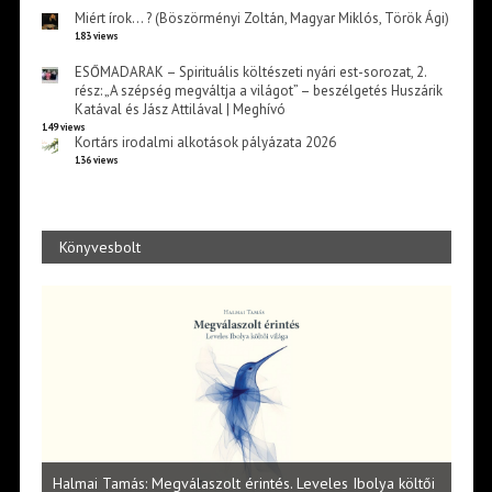
Miért írok… ? (Böszörményi Zoltán, Magyar Miklós, Török Ági)
183 views
ESŐMADARAK – Spirituális költészeti nyári est-sorozat, 2.
rész: „A szépség megváltja a világot” – beszélgetés Huszárik
Katával és Jász Attilával | Meghívó
149 views
Kortárs irodalmi alkotások pályázata 2026
136 views
Könyvesbolt
l
Halmai Tamás: Megválaszolt érintés. Leveles Ibolya költői