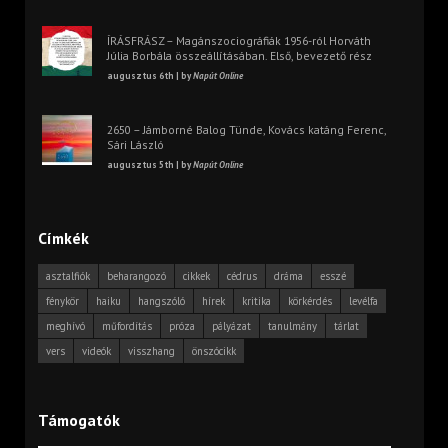
ÍRÁSFRÁSZ – Magánszociográfiák 1956-ról Horváth
Júlia Borbála összeállításában. Első, bevezető rész
augusztus 6th | by
Napút Online
2650 – Jámborné Balog Tünde, Kovács katáng Ferenc,
Sári László
augusztus 5th | by
Napút Online
Címkék
asztalfiók
beharangozó
cikkek
cédrus
dráma
esszé
fénykör
haiku
hangszóló
hírek
kritika
körkérdés
levélfa
meghívó
műfordítás
próza
pályázat
tanulmány
tárlat
vers
videók
visszhang
önszócikk
Támogatók