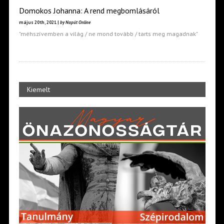
Domokos Johanna: A rend megbomlásáról
május 20th, 2021 |
by Napút Online
"méhszívemben a világ / ne mond tovább / tarts meg magadnak"
Kiemelt