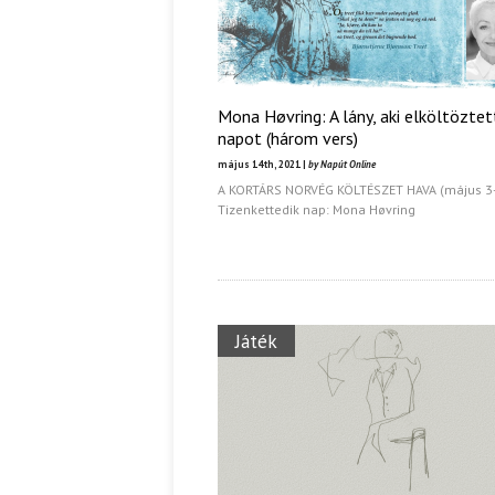
Mona Høvring: A lány, aki elköltöztet
napot (három vers)
május 14th, 2021 |
by Napút Online
A KORTÁRS NORVÉG KÖLTÉSZET HAVA (május 3
Tizenkettedik nap: Mona Høvring
Játék