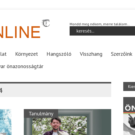
Mondd meg nékem, merre találom…
lat
Környezet
Hangszóló
Visszhang
Szerzőink
ar önazonosságtár
Kie
4
Tanulmány