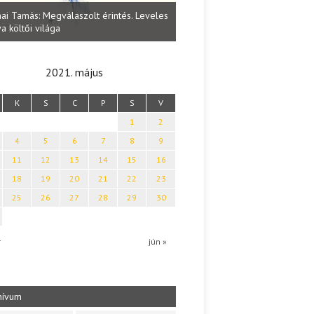
Lakatos Fleisz Katalin: Vasárna
ai Tamás: Megválaszolt érintés. Leveles
Sárszegen
a költői világa
2021. május
K
S
C
P
S
V
1
2
4
5
6
7
8
9
11
12
13
14
15
16
18
19
20
21
22
23
25
26
27
28
29
30
r
jún »
hívum