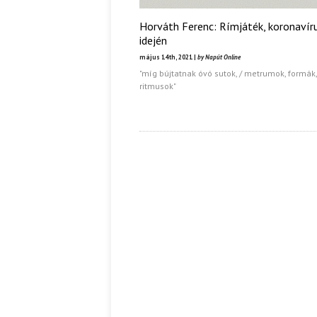
Horváth Ferenc: Rímjáték, koronavír
idején
május 14th, 2021 |
by Napút Online
"míg bújtatnak óvó sutok, / metrumok, formák,
ritmusok"