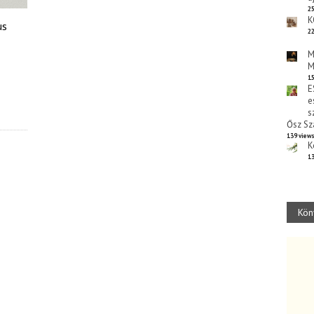
25
K
us
22
M
M
15
E
e
s
Ősz Sz
139 view
K
13
Kön