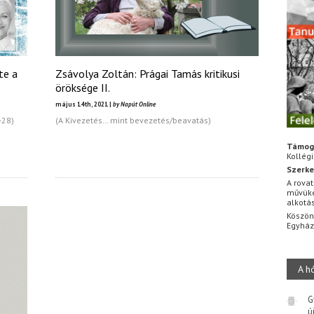
te a
Zsávolya Zoltán: Prágai Tamás kritikusi
öröksége II.
május 14th, 2021 |
by Napút Online
-28)
(A Kivezetés… mint bevezetés/beavatás)
Támog
Kollég
Szerke
A rovat
művüke
alkotá
Köszön
Egyhá
A h
G
ú