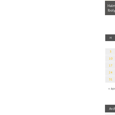
Parvathy Baul: A NAGY LELKEK DALAI.
Bevezetés a bául ösvénybe (Fordította:
Halm
Rideg Zsófia)
Iboly
uz
H
3
10
17
24
31
« áp
Arc