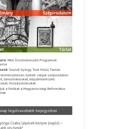
ató:
NKA Összművészeti Programok
iuma
sztő:
Szondi György, Toót-Holló Tamás
 természetesen nyitott: várjuk szépirodalmi
t, tanulmányukat, képzőművészeti
sukat, hozzászólásukat.
jük a fotókat a Magyarországi Református
znak
ónap legolvasottabb bejegyzései
yörgyi Csaba: Lépések könyve (napló) –
jabb részletek*