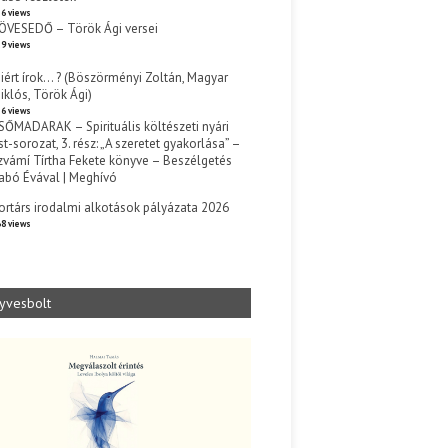
6 views
ÖVESEDŐ – Török Ági versei
9 views
iért írok… ? (Böszörményi Zoltán, Magyar
iklós, Török Ági)
6 views
SŐMADARAK – Spirituális költészeti nyári
st-sorozat, 3. rész: „A szeretet gyakorlása” –
zvámí Tírtha Fekete könyve – Beszélgetés
abó Évával | Meghívó
s
ortárs irodalmi alkotások pályázata 2026
8 views
yvesbolt