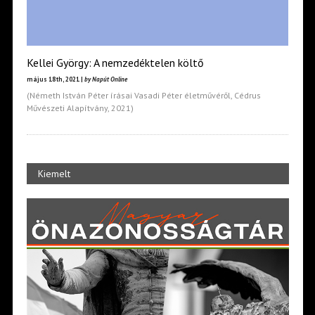
Kellei György: A nemzedéktelen költő
május 18th, 2021 |
by Napút Online
(Németh István Péter írásai Vasadi Péter életművéről, Cédrus
Művészeti Alapítvány, 2021)
Kiemelt