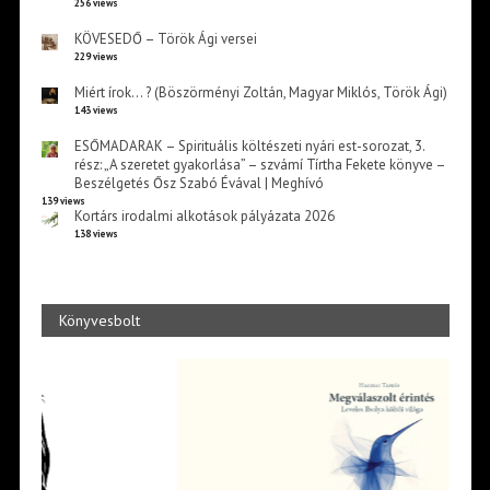
256 views
KÖVESEDŐ – Török Ági versei
229 views
Miért írok… ? (Böszörményi Zoltán, Magyar Miklós, Török Ági)
143 views
ESŐMADARAK – Spirituális költészeti nyári est-sorozat, 3.
rész: „A szeretet gyakorlása” – szvámí Tírtha Fekete könyve –
Beszélgetés Ősz Szabó Évával | Meghívó
139 views
Kortárs irodalmi alkotások pályázata 2026
138 views
Könyvesbolt