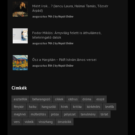
Miért írok… ? (Iancu Laura, Halmai Tamás, Tőzsér
Árpád)
augusztus 9th | by
Napút Online
Fodor Miklós: Árnyvilág felett is áthullámzó,
lélekringató dalok
augusztus 9th | by
Napút Online
Ősz a Hargitán – Pálfi István János versei
augusztus 8th | by
Napút Online
Címkék
asztalfiók
beharangozó
cikkek
cédrus
dráma
esszé
fénykör
haiku
hangszóló
hírek
kritika
körkérdés
levélfa
meghívó
műfordítás
próza
pályázat
tanulmány
tárlat
vers
videók
visszhang
önszócikk