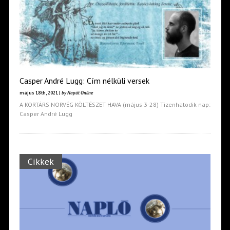
Casper André Lugg: Cím nélküli versek
május 18th, 2021 |
by Napút Online
A KORTÁRS NORVÉG KÖLTÉSZET HAVA (május 3-28) Tizenhatodik nap:
Casper André Lugg
Cikkek