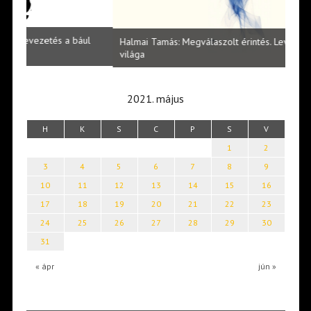
l
Halmai Tamás: Megválaszolt érintés. Leveles Ibolya költői
Laka
világa
2021. május
H
K
S
C
P
S
V
1
2
3
4
5
6
7
8
9
10
11
12
13
14
15
16
17
18
19
20
21
22
23
24
25
26
27
28
29
30
31
« ápr
jún »