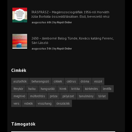
ÍRÁSFRÁSZ – Magánszociográfiák 1956-ról Horváth
Júlia Borbála összeállításában. Első, bevezető rész
augusztus 6th | by
Napút Online
2650 – Jámborné Balog Tünde, Kovács katáng Ferenc,
Sári László
augusztus 5th | by
Napút Online
Címkék
asztalfiók
beharangozó
cikkek
cédrus
dráma
esszé
fénykör
haiku
hangszóló
hírek
kritika
körkérdés
levélfa
meghívó
műfordítás
próza
pályázat
tanulmány
tárlat
vers
videók
visszhang
önszócikk
Támogatók