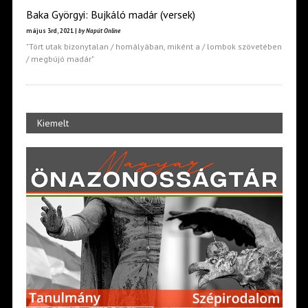
Baka Györgyi: Bujkáló madár (versek)
május 3rd, 2021 |
by Napút Online
"Tört utak bizonytalan / homályában, miként a / lombok szövetében
/ megbújó madár"
Kiemelt