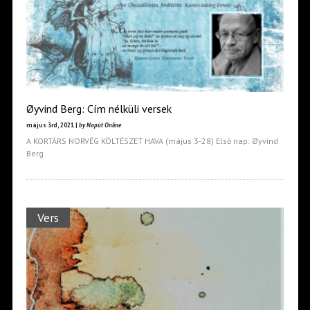
Øyvind Berg: Cím nélküli versek
május 3rd, 2021 |
by Napút Online
A KORTÁRS NORVÉG KÖLTÉSZET HAVA (május 3-28) Első nap: Øyvind
Berg
Vers