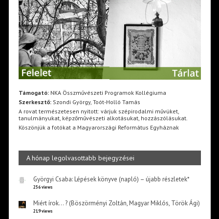
Támogató:
NKA Összművészeti Programok Kollégiuma
Szerkesztő:
Szondi György, Toót-Holló Tamás
A rovat természetesen nyitott: várjuk szépirodalmi művüket,
tanulmányukat, képzőművészeti alkotásukat, hozzászólásukat.
Köszönjük a fotókat a Magyarországi Református Egyháznak
A hónap legolvasottabb bejegyzései
Györgyi Csaba: Lépések könyve (napló) – újabb részletek*
256 views
Miért írok… ? (Böszörményi Zoltán, Magyar Miklós, Török Ági)
219 views