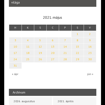
Laka
világa
2021. május
H
K
S
C
P
S
V
1
2
3
4
5
6
7
8
9
10
11
12
13
14
15
16
17
18
19
20
21
22
23
24
25
26
27
28
29
30
31
« ápr
jún »
Archívum
2026. augusztus
2021. április