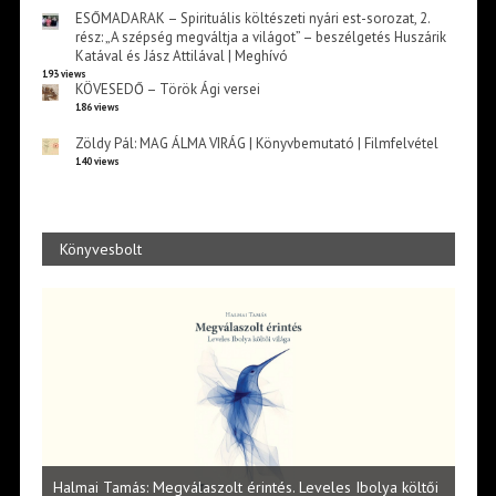
ESŐMADARAK – Spirituális költészeti nyári est-sorozat, 2.
rész: „A szépség megváltja a világot” – beszélgetés Huszárik
Katával és Jász Attilával | Meghívó
193 views
KÖVESEDŐ – Török Ági versei
186 views
Zöldy Pál: MAG ÁLMA VIRÁG | Könyvbemutató | Filmfelvétel
140 views
Könyvesbolt
l
Halmai Tamás: Megválaszolt érintés. Leveles Ibolya költői