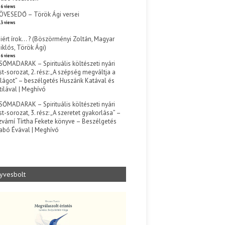
6 views
ÖVESEDŐ – Török Ági versei
3 views
iért írok… ? (Böszörményi Zoltán, Magyar
iklós, Török Ági)
6 views
SŐMADARAK – Spirituális költészeti nyári
st-sorozat, 2. rész: „A szépség megváltja a
ilágot” – beszélgetés Huszárik Katával és
tilával | Meghívó
s
SŐMADARAK – Spirituális költészeti nyári
st-sorozat, 3. rész: „A szeretet gyakorlása” –
zvámí Tírtha Fekete könyve – Beszélgetés
abó Évával | Meghívó
s
yvesbolt