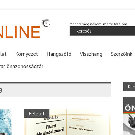
Mondd meg nékem, merre találom…
lat
Környezet
Hangszóló
Visszhang
Szerzőink
ar önazonosságtár
Kie
9
Felelet