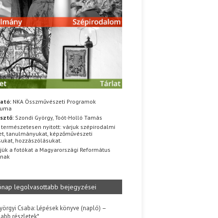
ató:
NKA Összművészeti Programok
iuma
sztő:
Szondi György, Toót-Holló Tamás
 természetesen nyitott: várjuk szépirodalmi
t, tanulmányukat, képzőművészeti
sukat, hozzászólásukat.
jük a fotókat a Magyarországi Református
znak
ónap legolvasottabb bejegyzései
yörgyi Csaba: Lépések könyve (napló) –
jabb részletek*