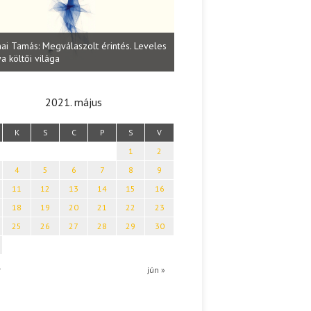
Lakatos Fleisz Katalin: Vasárna
ai Tamás: Megválaszolt érintés. Leveles
Sárszegen
a költői világa
2021. május
K
S
C
P
S
V
1
2
4
5
6
7
8
9
11
12
13
14
15
16
18
19
20
21
22
23
25
26
27
28
29
30
r
jún »