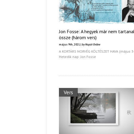
Jon Fosse: A hegyek már nem tartana
össze (három vers)
május 9th, 2021 |
by Napút Online
A KORTÁRS NORVÉG KÖLTÉSZET HAVA (május 3
Hetedik nap: Jon Fosse
Vers