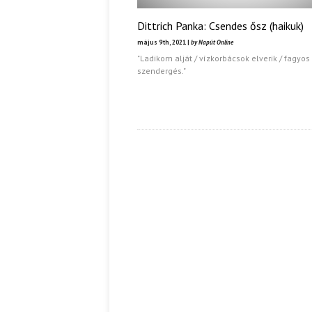
Dittrich Panka: Csendes ősz (haikuk)
május 9th, 2021 |
by Napút Online
"Ladikom alját / vízkorbácsok elverik / fagyos
szendergés."