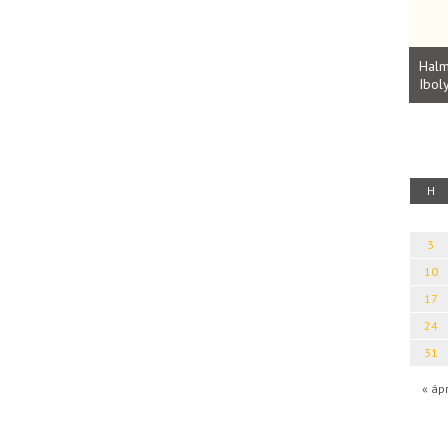
Parvathy Baul: A NAGY LELKEK DALAI.
Bevezetés a bául ösvénybe (Fordította:
Halm
Rideg Zsófia)
Iboly
uz
H
3
10
17
24
31
« áp