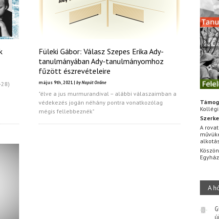
k
Füleki Gábor: Válasz Szepes Erika Ady-
tanulmányában Ady-tanulmányomhoz
fűzött észrevételeire
május 9th, 2021 |
by Napút Online
-28)
"élve a jus murmurandival – alábbi válaszaimban a
Támog
védekezés jogán néhány pontra vonatkozólag
Kollég
mégis fellebbeznék"
Szerke
A rovat
művüke
alkotá
Köszön
Egyhá
A h
G
ú