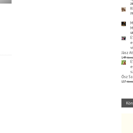
25
K
21
M
M
15
E
e
v
Jász At
149 view
E
e
s
Ősz Sz
137 view
Kön