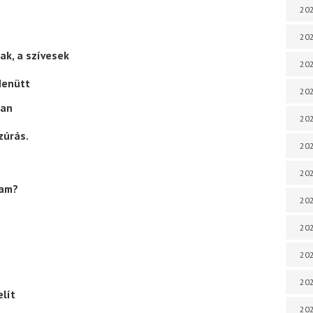
202
202
ak, a szívesek
202
denütt
202
ban
202
zúrás.
202
202
ram?
202
202
20
20
elít
202