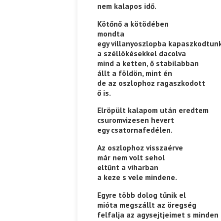
nem kalapos idő.
Kötőnő a kötödében
mondta
egy villanyoszlopba kapaszkodtun
a széllökésekkel dacolva
mind a ketten, ő stabilabban
állt a földön, mint én
de az oszlophoz ragaszkodott
ő is.
Elröpült kalapom után eredtem
csuromvizesen hevert
egy csatornafedélen.
Az oszlophoz visszaérve
már nem volt sehol
eltűnt a viharban
a keze s vele mindene.
Egyre több dolog tűnik el
mióta megszállt az öregség
felfalja az agysejtjeimet s minden