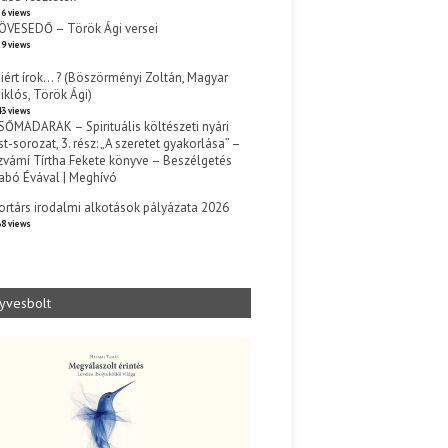
6 views
ÖVESEDŐ – Török Ági versei
9 views
iért írok… ? (Böszörményi Zoltán, Magyar
iklós, Török Ági)
3 views
SŐMADARAK – Spirituális költészeti nyári
st-sorozat, 3. rész: „A szeretet gyakorlása” –
zvámí Tírtha Fekete könyve – Beszélgetés
abó Évával | Meghívó
s
ortárs irodalmi alkotások pályázata 2026
8 views
yvesbolt