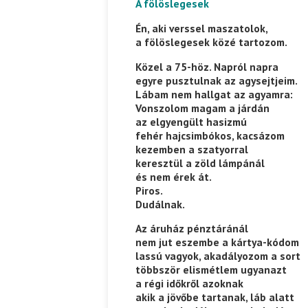
A fölöslegesek
Én, aki verssel maszatolok,
a fölöslegesek közé tartozom.
Közel a 75-höz. Napról napra
egyre pusztulnak az agysejtjeim.
Lábam nem hallgat az agyamra:
Vonszolom magam a járdán
az elgyengült hasizmú
fehér hajcsimbókos, kacsázom
kezemben a szatyorral
keresztül a zöld lámpánál
és nem érek át.
Piros.
Dudálnak.
Az áruház pénztáránál
nem jut eszembe a kártya-kódom
lassú vagyok, akadályozom a sort
többször elismétlem ugyanazt
a régi időkről azoknak
akik a jövőbe tartanak, láb alatt