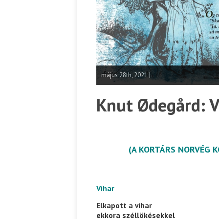
május 28th, 2021 |
Knut Ødegård: V
(A KORTÁRS NORVÉG KÖ
Vihar
Elkapott a vihar
ekkora széllökésekkel