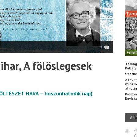
0
ihar, A fölöslegesek
Támog
Kollég
Szerke
A rovat
művüke
alkotá
LTÉSZET HAVA – huszonhatodik nap)
Köszön
Egyhá
A h
G
ú