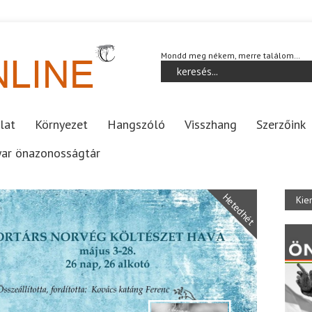
Mondd meg nékem, merre találom…
lat
Környezet
Hangszóló
Visszhang
Szerzőink
ar önazonosságtár
Hetedhét
Kie