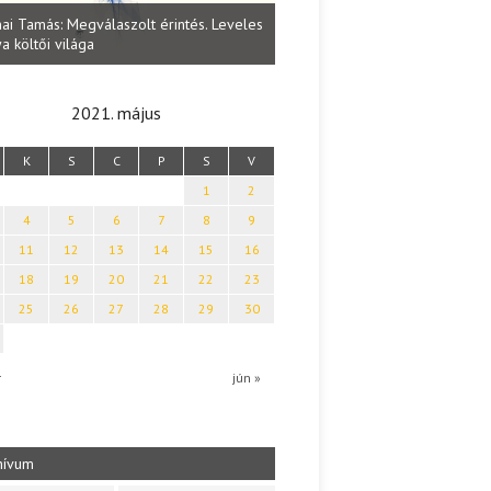
Lakatos Fleisz Katalin: Vasárna
ai Tamás: Megválaszolt érintés. Leveles
Sárszegen
a költői világa
2021. május
K
S
C
P
S
V
1
2
4
5
6
7
8
9
11
12
13
14
15
16
18
19
20
21
22
23
25
26
27
28
29
30
r
jún »
hívum