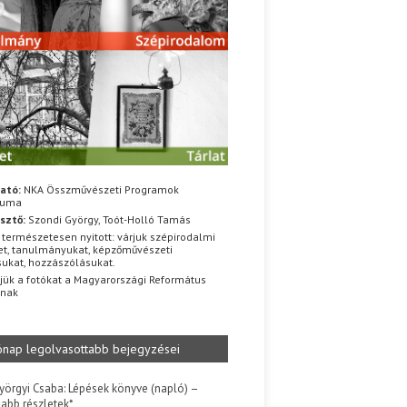
ató:
NKA Összművészeti Programok
iuma
sztő:
Szondi György, Toót-Holló Tamás
 természetesen nyitott: várjuk szépirodalmi
t, tanulmányukat, képzőművészeti
sukat, hozzászólásukat.
jük a fotókat a Magyarországi Református
znak
ónap legolvasottabb bejegyzései
yörgyi Csaba: Lépések könyve (napló) –
jabb részletek*