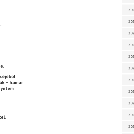
202
202
.
202
202
202
e.
202
céjéből
202
ák ­– hamar
egyetem
202
20
20
el.
202