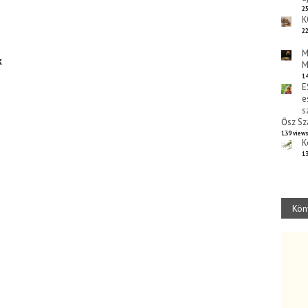
25
K
22
M
k
M
14
E
e
s
Ősz Sz
139 view
K
13
Kön