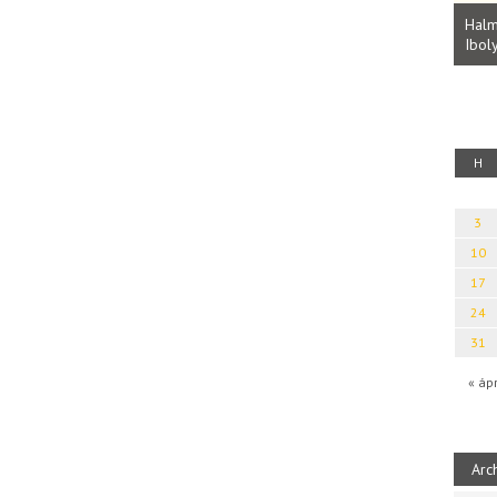
Parvathy Baul: A NAGY LELKEK DALAI.
Bevezetés a bául ösvénybe (Fordította:
Halm
Rideg Zsófia)
Iboly
uz
H
3
10
17
24
31
« áp
Arc