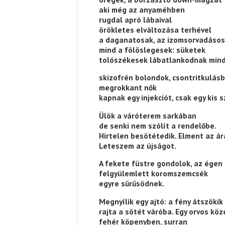
aki még az anyaméhben
rugdal apró lábaival
örökletes elváltozása terhével
a daganatosak, az izomsorvadásos
mind a fölöslegesek: süketek
tolószékesek lábatlankodnak min
skizofrén bolondok, csontritkulás
megrokkant nők
kapnak egy injekciót, csak egy kis s
Ülök a váróterem sarkában
de senki nem szólít a rendelőbe.
Hirtelen besötétedik. Elment az á
Leteszem az újságot.
A fekete füstre gondolok, az égen
felgyülemlett koromszemcsék
egyre sűrűsödnek.
Megnyílik egy ajtó: a fény átszökik
rajta a sötét váróba. Egy orvos köz
fehér köpenyben, surran