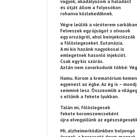
vagyok, akadályozom a haladást
és útját állom a folyosókon
rohanva közlekedőknek.
Végre leülök a váróterem sarkában
Felveszek egy újságot s olvasok
egy országról, ahol beinjekciózzák
a fölöslegeseket. Eutanázia.
A mi kis hazánk nagyokosai is
emlegetnek hasonló injekciót.
Csak egy kis szúrás.
Aztán nem zavarkodunk többé: Vég
Hamu. Korom a krematórium kemen
egyenest az égbe. Az ég is – mondj
semmivé lesz. Összeomlik a világ
s eltűnik a fekete lyukban.
Talán mi, fölöslegesek
fekete koromszemcseként
újra elvegyülünk az egészségesekk
Mi, alzheimerködünkben bolyongó
öregek, a borzasztó down-magzat