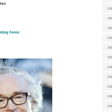
tlen
202
202
202
atáng Ferenc
202
202
202
202
202
202
20
20