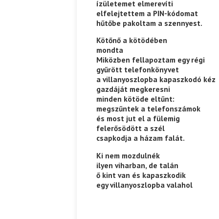
ízületemet elmerevíti
elfelejtettem a PIN-kódomat
Ispány Marietta: Szavak a fényből
Káplán Géza: Erotikai kala
hűtőbe pakoltam a szennyest.
Kötőnő a kötödében
mondta
Miközben fellapoztam egy régi
gyűrött telefonkönyvet
a villanyoszlopba kapaszkodó kéz
gazdáját megkeresni
minden kötöde eltűnt:
megszűntek a telefonszámok
és most jut el a fülemig
felerősödött a szél
csapkodja a házam falát.
Ki nem mozdulnék
ilyen viharban, de talán
ő kint van és kapaszkodik
egy villanyoszlopba valahol