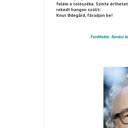
felém a tolószéke. Szinte érthete
rekedt hangon szólít:
Knut Ødegård, fáradjon be!
Fordította: Kovács k