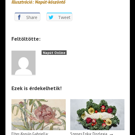
Illusztráció: Napút-köszöntő
Share
Tweet
Feltöltötte:
Napút Online
Ezek is érdekelhetik!
→
Elter-Kopiás Gabriella:
Szepes Erika: Diszlexia