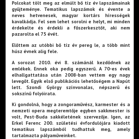
Polcokat tölt meg az elmúlt bő tíz év lapszámainak
gyűjteménye. Tematikus lapszámok és évente a
neves hetvenesek, magyar kortárs hírességek
kavalkádja. Fel sem lehet sorolni e helyt, mi minden
érdekelte és érdekli a főszerkesztőt, aki nem
pazarolta el 75 évét.
Előttem az utóbbi bő tíz év pereg le, a több mint
húsz évnek alig fele.
A sorozat 2010. évi 8. számánál kezdődnek az
emlékek. Ennek oka pedig egyszerű. A 70-es évek
elhallgattatása után 2008-ban vettem egy nagy
levegőt. Egyik első publikációs lehetőségem a Napút
lett. Szondi György színvonalas, népszerű és
sokszínű folyóirata.
Ki gondolná, hogy a zongoraművész, karmester és a
nemzeti opera megteremtője egyben sakkmester is
volt, Pest-Buda sakkéletének szervezője. Igen, az
Erkel Ferenc 200. születési évfordulójára kiadott
tematikus lapszámból tudhattuk meg, amely
tartalmazta pályaműveinket.