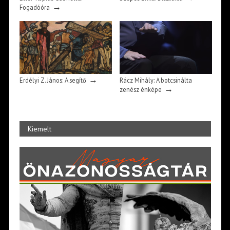
→
Fogadóóra
→
Erdélyi Z. János: A segítő
Rácz Mihály: A botcsinálta
→
zenész énképe
Kiemelt