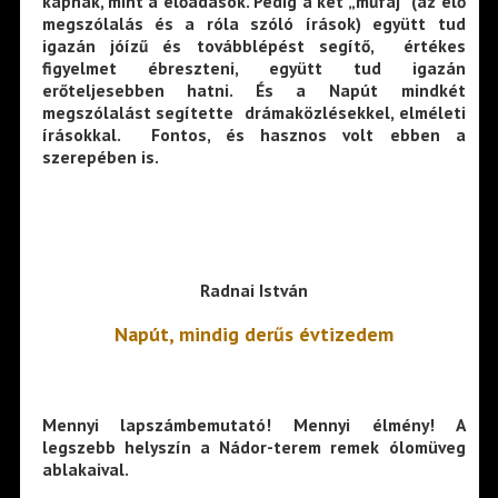
kapnak, mint a előadások. Pedig a két „műfaj” (az élő
megszólalás és a róla szóló írások) együtt tud
igazán jóízű és továbblépést segítő, értékes
figyelmet ébreszteni, együtt tud igazán
erőteljesebben hatni. És a Napút mindkét
megszólalást segítette drámaközlésekkel, elméleti
írásokkal. Fontos, és hasznos volt ebben a
szerepében is.
Radnai István
Napút, mindig derűs évtizedem
Mennyi lapszámbemutató! Mennyi élmény! A
legszebb helyszín a Nádor-terem remek ólomüveg
ablakaival.