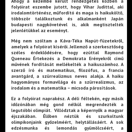
Ahogy a kezembe került rendezgetés közben a
folyóirat eszembe jutott, hogy Vihar Judittal, aki
irodalomtörténész, műfordító és maga is haikuköltő,
többször találkoztunk és alkalmanként Japán
budapesti nagykövetével is, akik megtisztelték
jelenlétükkel az eseményt.
Még nem szóltam a Káva-Téka Napút-füzetekről,
amelyek a folyóirat kísérői. Jellemző a szerkesztőség
széles érdeklődésére, hogy ezúttal Raymond
Queneau Értekezés a Demokrata Erényekről című
művének fordítását mellékelték a haikuszámhoz. A
szerző író és matematikus, filozófus, a francia
avantgárd, a szürrealizmus neves alakja. A haiku
hagyományos formavilága és a szürrealizmus, az
irodalom és a matematika – micsoda párosítások.
Ez a folyóirat naprakész. A déli féltekén, egy másik
időzónában még gond nélkül megrendezték a
legutóbbi olimpiát. Villództak a képernyők a magyar
éjszakában. Élőben néztük és szurkoltunk
olimpikonjaink győzelméért, helytállásáért. A sok
edzésmunka és lemondás gyümölcséért, a