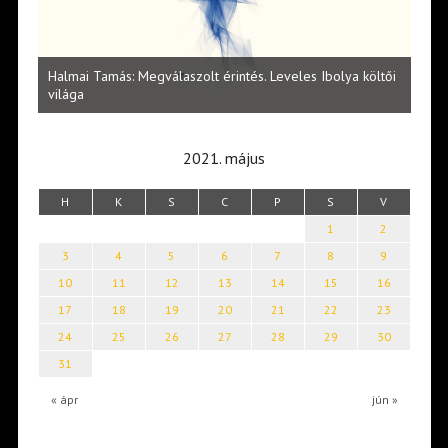
l
Halmai Tamás: Megválaszolt érintés. Leveles Ibolya költői
Laka
világa
2021. május
H
K
S
C
P
S
V
1
2
3
4
5
6
7
8
9
10
11
12
13
14
15
16
17
18
19
20
21
22
23
24
25
26
27
28
29
30
31
« ápr
jún »