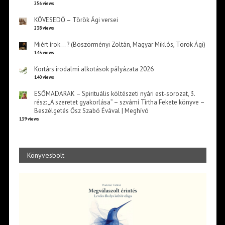
256 views
KÖVESEDŐ – Török Ági versei
238 views
Miért írok… ? (Böszörményi Zoltán, Magyar Miklós, Török Ági)
143 views
Kortárs irodalmi alkotások pályázata 2026
140 views
ESŐMADARAK – Spirituális költészeti nyári est-sorozat, 3.
rész: „A szeretet gyakorlása” – szvámí Tírtha Fekete könyve –
Beszélgetés Ősz Szabó Évával | Meghívó
139 views
Könyvesbolt