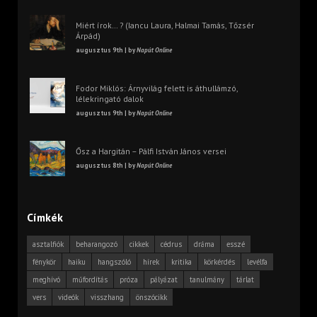
Miért írok… ? (Iancu Laura, Halmai Tamás, Tőzsér
Árpád)
augusztus 9th | by
Napút Online
Fodor Miklós: Árnyvilág felett is áthullámzó,
lélekringató dalok
augusztus 9th | by
Napút Online
Ősz a Hargitán – Pálfi István János versei
augusztus 8th | by
Napút Online
Címkék
asztalfiók
beharangozó
cikkek
cédrus
dráma
esszé
fénykör
haiku
hangszóló
hírek
kritika
körkérdés
levélfa
meghívó
műfordítás
próza
pályázat
tanulmány
tárlat
vers
videók
visszhang
önszócikk