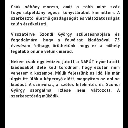
Csak néhány morzsa, amit a több mint száz
folyóiratpéldány egész könyvtárából kiemeltem. A
szerkesztői életmű gazdagságát és változatosságát
talán érzékelteti.
Visszatérve Szondi György születésnapjára és
fogadalmára, hogy a folyóirat kiadásával 75
évesésen felhagy, örülhetünk, hogy ez a műhely
legalább online velünk marad.
Nekem csak egy évtized jutott a NAPÚT nyomtatott
kiadásából. Bele kell törődnöm, hogy ezután nem
vehetem a kezembe. Múlik felettünk az idő. Ha már
úgyis itt ülök a képernyő előtt, megnyitom az online
kiadást. A színvonal, a széles kitekintés és Szondi
György szorgalma, ízlése nem változott. A
szerkesztőség működik.