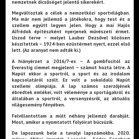
nemzetnek dicsőséget jelentő sikerekért.
Megváltoztak a célok a nemzetközi sportvilágban.
Ma már nem jellemző a játékokra, hogy test és a
szellem együtt legyen jelen. Hogy a mai Hajós
Alfrédok építészként nyerjenek művészeti érmet.
Uszod terve – melyet Lauber Dezsővel közösen
készítettek – 1924-ben ezüstérmet nyert, ezzel első
lett. (Az aranyat nem adták ki.)
A hiányérzet a 2016/7-es – A gombfocitól az
Everestig címmel megjelent – számot hozta létre. A
Napút ekkor a sportról, a sport és az irodalom
kapcsolatáról szólt. Ez volt a sokoldalú Napút
szellemi olimpiája. A lap számos szerzőjének
ébredtek emlékei, volt véleménye a sportágakról és
általában a sportról, a versenyzésről, az aktuális
világesemény fényében.
Felvillantottam a múlt néhány jellemző darabját.
Most, amikor a nyomtatott folyóirat búcsúzik.
De lapozzunk bele a tavalyi lapszámokba. 2020.