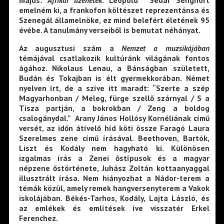
május
: Afrikai üzenetek
. Leopold Sédar Senghort
emelném ki, a frankofon költészet reprezentánsa és
Szenegál államelnöke, ez mind belefért életének 95
évébe. A tanulmány verseiből is bemutat néhányat.
Az augusztusi szám a
Nemzet a muzsikájában
témájával csatlakozik kultúránk világának fontos
ágához. Nikolaus Lenau, a Bánságban született,
Budán és Tokajban is élt gyermekkorában. Német
nyelven írt, de a szíve itt maradt: “Szerte a szép
Magyarhonban / Meleg, fürge szellő szárnyal / S a
Tisza partján, a bokrokban / Zeng a boldog
csalogánydal.” Arany János Hollósy Kornéliának című
versét, az időn átívelő híd köti össze Faragó Laura
Szerelmes zene című írásával. Beethoven, Bartók,
Liszt és Kodály nem hagyható ki. Különösen
izgalmas írás a Zenei őstípusok és a magyar
népzene őstörténete, Juhász Zoltán kottaanyaggal
illusztrált írása. Nem hiányozhat a Nádor-terem a
témák közül, amely remek hangversenyterem a Vakok
iskolájában. Békés-Tarhos, Kodály, Lajta László, és
az emlékek és említések íve visszatér Erkel
Ferenchez.