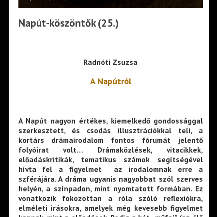
Napút-köszöntők (25.)
Radnóti Zsuzsa
A Napútról
A Napút nagyon értékes, kiemelkedő gondossággal
szerkesztett, és csodás illusztrációkkal teli, a
kortárs drámairodalom fontos fórumát jelentő
folyóirat volt… Drámaközlések, vitacikkek,
előadáskritikák, tematikus számok segítségével
hívta fel a figyelmet az irodalomnak erre a
szférájára. A dráma ugyanis nagyobbat szól szerves
helyén, a színpadon, mint nyomtatott formában. Ez
vonatkozik fokozottan a róla szóló reflexiókra,
elméleti írásokra, amelyek még kevesebb figyelmet