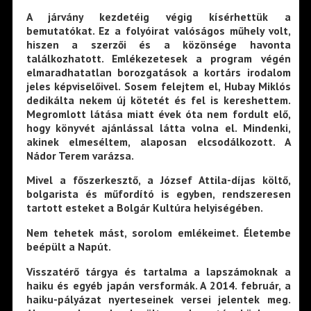
A járvány kezdetéig végig kísérhettük a
bemutatókat. Ez a folyóirat valóságos műhely volt,
hiszen a szerzői és a közönsége havonta
találkozhatott. Emlékezetesek a program végén
elmaradhatatlan borozgatások a kortárs irodalom
jeles képviselőivel. Sosem felejtem el, Hubay Miklós
dedikálta nekem új kötetét és fel is kereshettem.
Megromlott látása miatt évek óta nem fordult elő,
hogy könyvét ajánlással látta volna el. Mindenki,
akinek elmeséltem, alaposan elcsodálkozott. A
Nádor Terem varázsa.
Mivel a főszerkesztő, a József Attila-díjas költő,
bolgarista és műfordító is egyben, rendszeresen
tartott esteket a Bolgár Kultúra helyiségében.
Nem tehetek mást, sorolom emlékeimet. Életembe
beépült a Napút.
Visszatérő tárgya és tartalma a lapszámoknak a
haiku és egyéb japán versformák. A 2014. február, a
haiku-pályázat nyerteseinek versei jelentek meg.