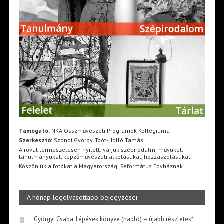
Támogató:
NKA Összművészeti Programok Kollégiuma
Szerkesztő:
Szondi György, Toót-Holló Tamás
A rovat természetesen nyitott: várjuk szépirodalmi művüket,
tanulmányukat, képzőművészeti alkotásukat, hozzászólásukat.
Köszönjük a fotókat a Magyarországi Református Egyháznak
A hónap legolvasottabb bejegyzései
Györgyi Csaba: Lépések könyve (napló) – újabb részletek*