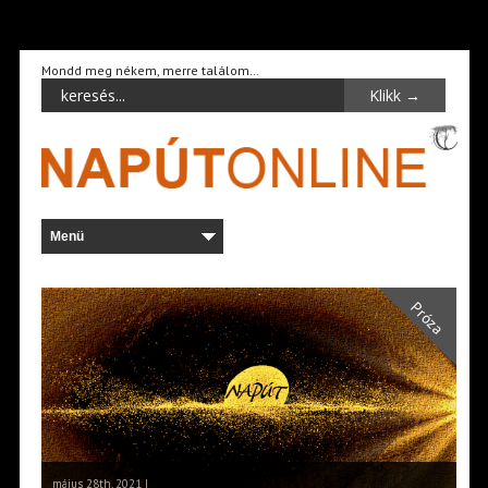
Mondd meg nékem, merre találom…
Próza
május 28th, 2021 |