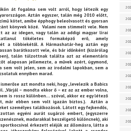
202
őkön át fogalma sem volt arról, hogy létezik egy
yarországon. Aztán egyszer, talán még 2010 előtt,
202
című kötet, amibe épphogy beleolvasott és gyorsan
szánt könyvek közé. Valami nem stimmelt vele. Nem
202
t az az idegen, vagy talán az addigi magyar lírai
atlanul tökéletes formaképző erő, amely
202
ét a többiekétől. A Hármashatár-heg aztán egy
lassan barátkozott vele, és bár időnként (kizárólag
202
emben), talán túlzottnak találta azt az elementáris
tőt alaposan jellemezte, a művek azért, úgymond,
202
a sem volt jelen, sem az irodalmi lapokban, sem a
pcsolatuk ennyiben marad.
202
 ismerőse azt mondta neki, hogy „levelezik a Babics
20
él. „Várjál – mondta ekkor ő – ez az az ember volna,
em is rossz különben… szóval, akkor ez egy létező
20
tt, már ebben sem volt igazán biztos.). Aztán a
reket személyes találkozások. Látott egy fejkendős,
202
zottan egyéni aurát sugárzó embert, (egyszerre
ckzenésznek, madarakkal beszélgető különcnek), aki
202
 sportkocsival érkezett eléjük az állomásra, látta a
ásos jóboszorkány feleségével lakott a csendes