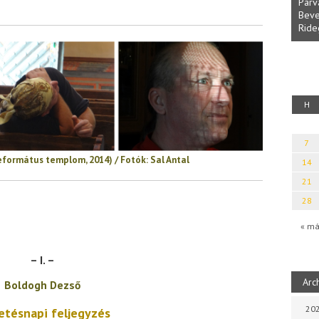
Parvathy Baul: A NAGY LELKEK DALAI.
Bevezetés a bául ösvénybe (Fordította:
Halm
Rideg Zsófia)
Iboly
uz
H
7
eformátus templom, 2014) / Fotók: Sal Antal
14
21
28
« má
– I. –
Arc
Boldogh Dezső
202
etésnapi feljegyzés