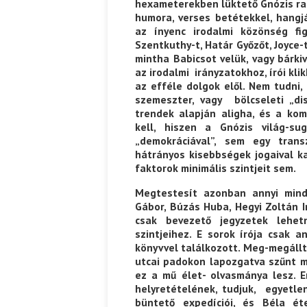
hexameterekben lüktető Gnózis rad
humora, verses betétekkel, hangjá
az ínyenc irodalmi közönség fi
Szentkuthy-t, Határ Győzőt, Joyce
mintha Babicsot velük, vagy bárki
az irodalmi irányzatokhoz, írói kl
az efféle dolgok elől. Nem tudni
szemeszter, vagy bölcseleti „dis
trendek alapján aligha, és a kom
kell, hiszen a Gnózis világ-s
„demokráciával”, sem egy tran
hátrányos kisebbségek jogaival k
faktorok minimális szintjeit sem.
Megtestesít azonban annyi mind
Gábor, Búzás Huba, Hegyi Zoltán I
csak bevezető jegyzetek lehe
szintjeihez. E sorok írója csak a
könyvvel találkozott. Meg-megállt 
utcai padokon lapozgatva szűnt me
ez a mű élet- olvasmánya lesz. Em
helyretételének, tudjuk, egyetl
büntető expedíciói, és Béla ét