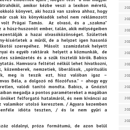
átrahőköl, amikor kézbe veszi a lexikon méretű,
202
sokkoló könyvet, aki hozzá van szokva ahhoz, hogy
már csak kis könyvkiadók sehol nem reklámozott
202
ta volt Prágai Tamás. Az olvasó, és a „szakma”
z a húsz-huszonöt ember, talán, akik mélységeiben
202
ezentálják a hazai olvasóközönséget. Születtek
ny-kísérletek a műről, de a helyzet igen hasonló
202
alkotói szerepéhez. Másolt szamizdatok helyett
konyai és egyéb raktárak helyett a közmunkák, de
202
tes száműzetés és a szűk tisztelői körök. Babics
tatás. Hamvasra feltétel nélkül lehet hivatkozni,
202
közemberek, nemzetiek, liberálisok, „spirituális
b.-k, meg is teszik ezt, hisz valóban igaz –
202
as Béla, a dolgozó nő filozófusa.” – ahogy egy
retlen, valódi tanító mondta. Babics, a Gnózist
202
oraiban megadja a pontos paramétereket a magában
tönöket felforgató hatalmáról, és nem kíváncsi az
20
z valamikor utolsó keresztem. / Agyara kezemben
denféle idióta teszten, / és le nem gyűri a
20
202
száz oldalnyi, próza formátumú, de azon belül