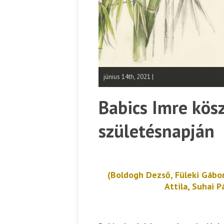
június 14th, 2021 |
Babics Imre kös
születésnapján
(Boldogh Dezső, Füleki Gábor,
Attila, Suhai P