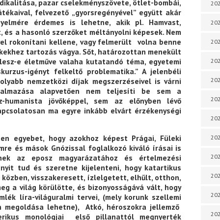
ikalitása, pazar cselekményszövete, ötlet-bombái,
202
tékaival, felvezető „gyorsregényével” együtt akár
gyelmére érdemes is lehetne, akik pl. Hamvast,
202
-t, és a hasonló szerzőket méltányolni képesek. Nem
vel rokonítani kellene, vagy felmerült volna benne
202
ikkekhez tartozás vágya. Sőt, határozottan menekült
, lesz-e életműve valaha kutatandó téma, egyetemi
202
kurzus-igényt felkeltő problematika.” A jelenbéli
202
olyabb nemzetközi díjak megszerzéseivel is várni
ugalmazása alapvetően nem teljesíti be sem a
202
sz-humanista jövőképpel, sem az előnyben lévő
apcsolatosan ma egyre inkább elvárt érzékenységi
202
en egyebet, hogy azokhoz képest Prágai, Füleki
202
mre és mások Gnózissal foglalkozó kiváló írásai is
tnek az eposz magyarázatához és értelmezési
202
nnyit tud és szeretne kijelenteni, hogy katartikus
20
közben, visszakeresett, ízlelgetett, elhűlt, otthon,
g a világ körülötte, és bizonyosságává vált, hogy
20
lék líra-világuralmi tervei, (mely korunk szellemi
en megoldása lehetne), Atkó, héroszokra jellemző
202
erikus monológjai első pillanattól megnyerték