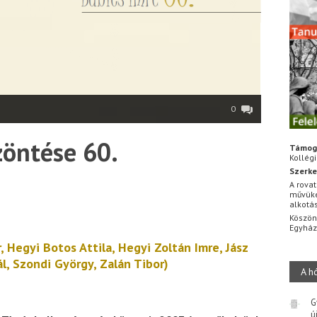
0
zöntése 60.
Támog
Kollég
Szerke
A rovat
művüke
alkotá
Köszön
Egyhá
 Hegyi Botos Attila, Hegyi Zoltán Imre, Jász
ál, Szondi György, Zalán Tibor)
A h
G
ú