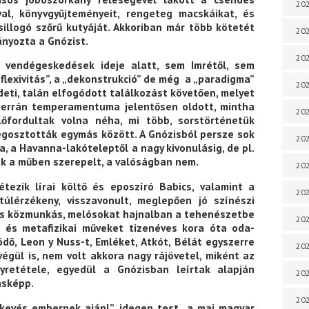
202
al, könyvgyűjteményeit, rengeteg macskáikat, és
sillogó szőrű kutyáját. Akkoriban már több kötetét
202
mányozta a Gnózist.
202
i vendégeskedések ideje alatt, sem Imrétől, sem
flexivitás”, a „dekonstrukció” de még a „paradigma”
202
deti, talán elfogódott találkozást követően, melyet
iterrán temperamentuma jelentősen oldott, mintha
202
előfordultak volna néha, mi több, sorstörténetük
gosztották egymás között. A Gnózisból persze sok
202
, a Havanna-lakóteleptől a nagy kivonulásig, de pl.
k a műben szerepelt, a valóságban nem.
202
étezik lírai költő és eposzíró Babics, valamint a
202
 túlérzékeny, visszavonult, meglepően jó színészi
 és közmunkás, melósokat hajnalban a tehenészetbe
20
iai és metafizikai műveket tizenéves kora óta oda-
ödő, Leon y Nuss-t, Emléket, Atkót, Bélát egyszerre
20
égül is, nem volt akkora nagy rájövetel, miként az
yretétele, egyedül a Gnózisban leírtak alapján
202
ásképp.
202
 „kevés embernek ajánl”, idegen test a mai magyar