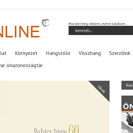
Mondd meg nékem, merre találom…
lat
Környezet
Hangszóló
Visszhang
Szerzőink
ar önazonosságtár
Kie
Hírek