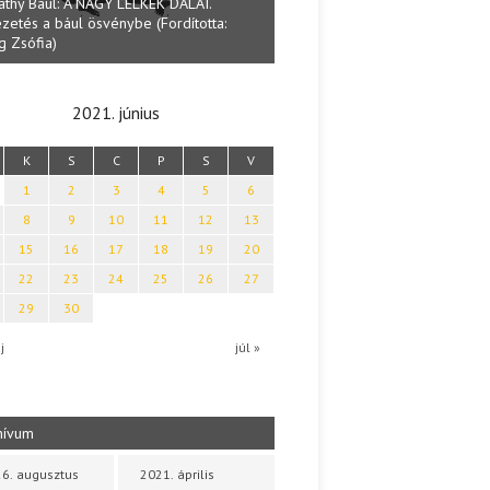
Lakatos Fleisz Katalin: Vasárna
ai Tamás: Megválaszolt érintés. Leveles
Sárszegen
a költői világa
2021. június
K
S
C
P
S
V
1
2
3
4
5
6
8
9
10
11
12
13
15
16
17
18
19
20
22
23
24
25
26
27
29
30
j
júl »
hívum
6. augusztus
2021. április