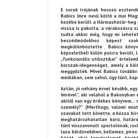
E sorok írójának hosszú esztend
Babics Imre nevű költő a mai Mag
kezébe került a Hármashatár-heg 
vissza is pakolta, a várakozásra 
tudta akkor még, hogy mi lehetet
beszédmódokhoz képest szok
megkülönböztette Babics könyv
képzeletbeli külön polcra került, 
„funkcionális-stilisztikai” értel
korszak-idegenséget, amely a köl
meggyőzték. Mivel Babics továbbr
médiában, sem sehol, úgy tűnt, ka
Aztán, jó néhány évvel később, egy
Imrével”, aki valahol a Bakonyban 
akitől van egy érdekes könyvem… n
személy?” (Merthogy, valami mia
szavakat tett követte, a kósza hí
meghatározhatatlan korú, határo
tűnt visszavonult sportolónak, ro
laza bőrdzsekiben, kellemes, piros
házát, ahol tenyérelemző, hivat