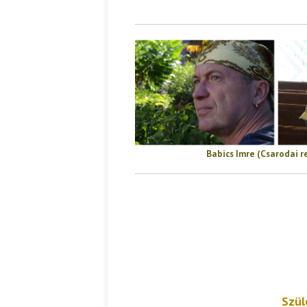
Ispány Marietta: Szavak a fényből
Káplán Géza: Erotikai kala
Babics Imre (Csarodai r
Szül