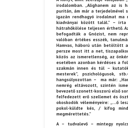
irodalomban. „Alighanem az is h
puritán, ám már a terjedelmével 
igazán rendhagyó irodalmat ma 
kiadványai között talál.” – ír
hátrahőkölése teljesen érthető. A
befogadták a Gnózist, nem repr
valóban értékes esszék, tanulmá
Hamvas, háború után betöltött 
persze most itt a net, tiszapal
közös az ismeretlenség, az önkén
esetében azonban kérdéses a foly
szakmán innen és túl – kutatók, 
mesterek”, pszichológusok, st
hangsúlyozottan – ma már: „Hamv
nemrég eltávozott, szintén isme
bevezető szonett-koszorú első s
felfedezett erő szellemet és ösz
okoskodók véleményeire: „…ő les
pokol-küldte kés, / kifog min
megmérettetés.”
A – tudvalevő – mintegy nyolc