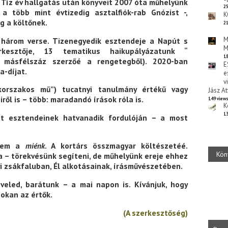
. Tíz év hallgatás után könyveit 2007 óta műhelyünk
25
a több mint évtizedig asztalfiók-rab Gnózist -,
K
g a költőnek.
21
M
három verse. Tizenegyedik esztendeje a Napút s
M
kesztője, 13 tematikus haikupályázatunk “
18
y másfélszáz szerzőé a rengetegből). 2020-ban
E
a-díjat.
e
v
“korszakos mű”) tucatnyi tanulmány értékű vagy
Jász At
ről is – több: maradandó írások róla is.
149 view
K
13
at esztendeinek hatvanadik fordulóján – a most
 nem a
miénk
. A kortárs összmagyar költészetéé.
Kön
ja – törekvésünk segíteni, de műhelyünk ereje ehhez
i zsákfaluban, Él alkotásainak, írásművészetében.
veled, barátunk – a mai napon is. Kívánjuk, hogy
sokan az értők.
(A szerkesztőség)