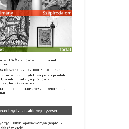
ató:
NKA Összművészeti Programok
iuma
sztő:
Szondi György, Toót-Holló Tamás
 természetesen nyitott: várjuk szépirodalmi
t, tanulmányukat, képzőművészeti
sukat, hozzászólásukat.
jük a fotókat a Magyarországi Református
znak
ónap legolvasottabb bejegyzései
yörgyi Csaba: Lépések könyve (napló) –
jabb részletek*