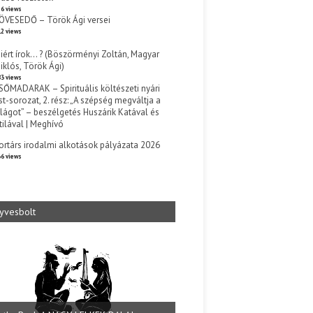
6 views
ÖVESEDŐ – Török Ági versei
2 views
iért írok… ? (Böszörményi Zoltán, Magyar
iklós, Török Ági)
3 views
SŐMADARAK – Spirituális költészeti nyári
st-sorozat, 2. rész: „A szépség megváltja a
ilágot” – beszélgetés Huszárik Katával és
tilával | Meghívó
s
ortárs irodalmi alkotások pályázata 2026
6 views
yvesbolt