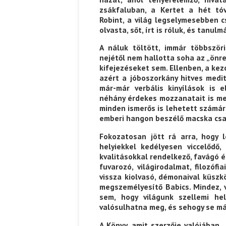
zsákfaluban, a Kertet a hét tóv
Robint, a világ legselymesebben c
olvasta, sőt, írt is róluk, és tanul
A náluk töltött, immár többször
nejétől nem hallotta soha az „önre
kifejezéseket sem. Ellenben, a kez
azért a jóboszorkány hitves med
már-már verbális kinyílások is 
néhány érdekes mozzanatait is me
minden ismerős is lehetett számára
emberi hangon beszélő macska csa
Fokozatosan jött rá arra, hogy l
helyiekkel kedélyesen viccelődő,
kvalitásokkal rendelkező, favágó
fuvarozó, világirodalmat, filozóf
vissza kiolvasó, démonaival küszk
megszemélyesítő Babics. Mindez, v
sem, hogy világunk szellemi hel
valósulhatna meg, és sehogy se m
A Könyv, amit szerzője valójában