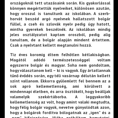
országoknál tett utazásaink során. Kis gyakorlással
könnyen megértettük nyelveiket, különösen azután,
hogy oroszul is tanultunk az iskolában. A szerb-
horvát beszéd argó nyelvnek hallatszott bolgár
füllel, a cseh és szlovák nyelv pedig úgy hatott,
mintha gyerekek beszélnék. Az iskolában mindig
jeles osztályzatot kaptam oroszból, pedig alig
tanultam, de a bolgár alapján mindent értettem.
Csak a nyelvtant kellett megtanulni hozzá.
Tíz éves koromig éltem felhőtlen kétlakiságban.
Magától adódó természetességgel voltam
egyszerre bolgár és magyar. Soha nem gondoltam,
hogy választanom kell – ki is vagyok. Egy ártatlannak
tűnő évődés során, egy téli vasárnap délután kellett
színt vallanom. Ekkorra gyülemlett fel bennem az a
sok apró kellemetlenség, ami körülvett a
mindennapi életben, és arra ösztökélt, hogy beálljak
valamelyik szekértáborba. A leggyakoribb
kellemetlenség az volt, hogy amint valaki megtudta,
hogy félig bolgár vagyok, nevetve gúnyolódtak azon,
hogy a bolgárok fordítva bólogatnak az „igen” és a
„nem” kifejezésére. Hiába próbáltam bemutatni,