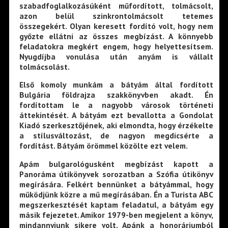
szabadfoglalkozásúként műfordított, tolmácsolt,
azon belül szinkrontolmácsolt tetemes
összegekért. Olyan keresett fordító volt, hogy nem
győzte ellátni az összes megbízást. A könnyebb
feladatokra megkért engem, hogy helyettesítsem.
Nyugdíjba vonulása után anyám is vállalt
tolmácsolást.
Első komoly munkám a bátyám által fordított
Bulgária földrajza szakkönyvben akadt. Én
fordítottam le a nagyobb városok történeti
áttekintését. A bátyám ezt bevallotta a Gondolat
Kiadó szerkesztőjének, aki elmondta, hogy érzékelte
a stílusváltozást, de nagyon megdicsérte a
fordítást. Bátyám örömmel közölte ezt velem.
Apám bulgarológusként megbízást kapott a
Panoráma útikönyvek sorozatban a Szófia útikönyv
megírására. Felkért bennünket a bátyámmal, hogy
működjünk közre a mű megírásában. Én a Turista ABC
megszerkesztését kaptam feladatul, a bátyám egy
másik fejezetet. Amikor 1979-ben megjelent a könyv,
mindannyiunk sikere volt. Apánk a honoráriumból