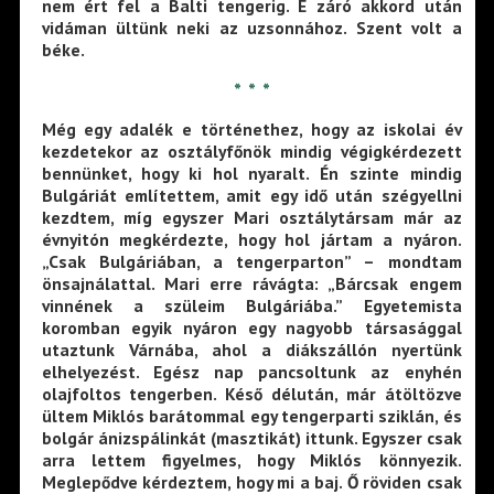
nem ért fel a Balti tengerig. E záró akkord után
vidáman ültünk neki az uzsonnához. Szent volt a
béke.
* * *
Még egy adalék e történethez, hogy az iskolai év
kezdetekor az osztályfőnök mindig végigkérdezett
bennünket, hogy ki hol nyaralt. Én szinte mindig
Bulgáriát említettem, amit egy idő után szégyellni
kezdtem, míg egyszer Mari osztálytársam már az
évnyitón megkérdezte, hogy hol jártam a nyáron.
„Csak Bulgáriában, a tengerparton” – mondtam
önsajnálattal. Mari erre rávágta: „Bárcsak engem
vinnének a szüleim Bulgáriába.” Egyetemista
koromban egyik nyáron egy nagyobb társasággal
utaztunk Várnába, ahol a diákszállón nyertünk
elhelyezést. Egész nap pancsoltunk az enyhén
olajfoltos tengerben. Késő délután, már átöltözve
ültem Miklós barátommal egy tengerparti sziklán, és
bolgár ánizspálinkát (masztikát) ittunk. Egyszer csak
arra lettem figyelmes, hogy Miklós könnyezik.
Meglepődve kérdeztem, hogy mi a baj. Ő röviden csak