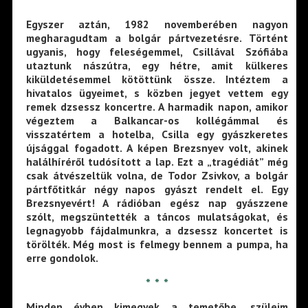
Egyszer aztán, 1982 novemberében nagyon
megharagudtam a bolgár pártvezetésre. Történt
ugyanis, hogy feleségemmel, Csillával Szófiába
utaztunk nászútra, egy hétre, amit külkeres
kiküldetésemmel kötöttünk össze. Intéztem a
hivatalos ügyeimet, s közben jegyet vettem egy
remek dzsessz koncertre. A harmadik napon, amikor
végeztem a Balkancar-os kollégámmal és
visszatértem a hotelba, Csilla egy gyászkeretes
újsággal fogadott. A képen Brezsnyev volt, akinek
halálhíréről tudósított a lap. Ezt a „tragédiát” még
csak átvészeltük volna, de Todor Zsivkov, a bolgár
pártfőtitkár négy napos gyászt rendelt el. Egy
Brezsnyevért! A rádióban egész nap gyászzene
szólt, megszüntették a táncos mulatságokat, és
legnagyobb fájdalmunkra, a dzsessz koncertet is
törölték. Még most is felmegy bennem a pumpa, ha
erre gondolok.
* * *
Minden évben kimegyek a temetőbe, szüleim