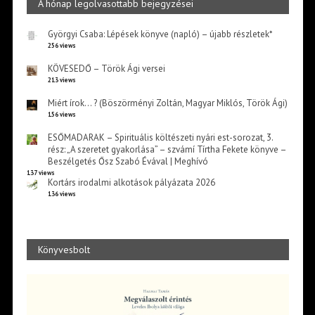
A hónap legolvasottabb bejegyzései
Györgyi Csaba: Lépések könyve (napló) – újabb részletek*
256 views
KÖVESEDŐ – Török Ági versei
213 views
Miért írok… ? (Böszörményi Zoltán, Magyar Miklós, Török Ági)
156 views
ESŐMADARAK – Spirituális költészeti nyári est-sorozat, 3.
rész: „A szeretet gyakorlása” – szvámí Tírtha Fekete könyve –
Beszélgetés Ősz Szabó Évával | Meghívó
137 views
Kortárs irodalmi alkotások pályázata 2026
136 views
Könyvesbolt