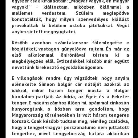
egyszer csak kifakadtam: „Magyar vagyok, én magyar
vagyok!” – kiáltoztam, miközben öklömmel a
mellemet verdestem. Szüleim meglepődve
konstatálták, hogy milyen szenvedélyes kiállást
provokáltak ki belőlem ostoba játékukkal. Végül
anyám sietett megnyugtatni.
Később azonban számtalanszor fölemlegette e
közjátékot, vastagon gúnyolódva rajtam. Én már az
első alkalommal öniróniával tértem ki a
megbélyegzés elől. Évtizedekkel később már együtt
nevettünk kirekesztő egyoldalúságomon.
E villongások rendre úgy végződtek, hogy anyám
elénekelte Simeon bolgár cár nótáját azokról az
időkről, mikor három tenger mosta a Bolgár
birodalom partjait. Az Adria, az Égei- és a Fekete-
tenger. E magánszámhoz illően mi, apámmal cinkosan
hunyorogtunk, s közben arra gondoltam, hogy
Magyarország történetében is volt három tengeres
korszak. Csak később tudtam meg, némileg csalódva,
hogy a lengyel-magyar perszonálunió nem juttatott
tengerhez, mivel Lengyelország határa akkoriban