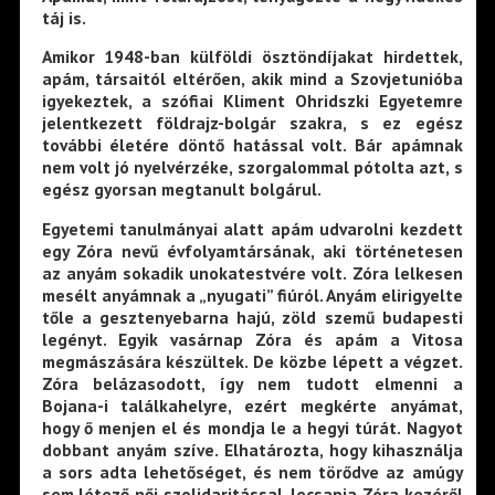
táj is.
Amikor 1948-ban külföldi ösztöndíjakat hirdettek,
apám, társaitól eltérően, akik mind a Szovjetunióba
igyekeztek, a szófiai Kliment Ohridszki Egyetemre
jelentkezett földrajz-bolgár szakra, s ez egész
további életére döntő hatással volt. Bár apámnak
nem volt jó nyelvérzéke, szorgalommal pótolta azt, s
egész gyorsan megtanult bolgárul.
Egyetemi tanulmányai alatt apám udvarolni kezdett
egy Zóra nevű évfolyamtársának, aki történetesen
az anyám sokadik unokatestvére volt. Zóra lelkesen
mesélt anyámnak a „nyugati” fiúról. Anyám elirigyelte
tőle a gesztenyebarna hajú, zöld szemű budapesti
legényt. Egyik vasárnap Zóra és apám a Vitosa
megmászására készültek. De közbe lépett a végzet.
Zóra belázasodott, így nem tudott elmenni a
Bojana-i találkahelyre, ezért megkérte anyámat,
hogy ő menjen el és mondja le a hegyi túrát. Nagyot
dobbant anyám szíve. Elhatározta, hogy kihasználja
a sors adta lehetőséget, és nem törődve az amúgy
sem létező női szolidaritással, lecsapja Zóra kezéről