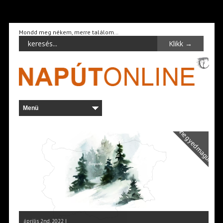
Mondd meg nékem, merre találom…
Tizennegyedmagunkba
április 2nd, 2022 |