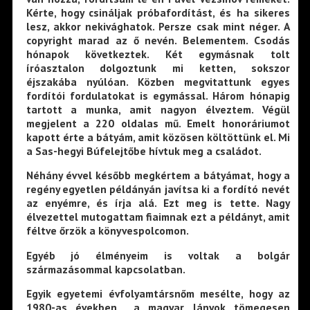
Kérte, hogy csináljak próbafordítást, és ha sikeres
lesz, akkor nekivághatok. Persze csak mint néger. A
copyright marad az ő nevén. Belementem. Csodás
hónapok következtek. Két egymásnak tolt
íróasztalon dolgoztunk mi ketten, sokszor
éjszakába nyúlóan. Közben megvitattunk egyes
fordítói fordulatokat is egymással. Három hónapig
tartott a munka, amit nagyon élveztem. Végül
megjelent a 220 oldalas mű. Emelt honoráriumot
kapott érte a bátyám, amit közösen költöttünk el. Mi
a Sas-hegyi Búfelejtőbe hívtuk meg a családot.
Néhány évvel később megkértem a bátyámat, hogy a
regény egyetlen példányán javítsa ki a fordító nevét
az enyémre, és írja alá. Ezt meg is tette. Nagy
élvezettel mutogattam fiaimnak ezt a példányt, amit
féltve őrzök a könyvespolcomon.
Egyéb jó élményeim is voltak a bolgár
származásommal kapcsolatban.
Egyik egyetemi évfolyamtársnőm mesélte, hogy az
1980-as években a magyar lányok tömegesen