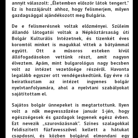
annyit válaszolt: „Életemben először látok tengert.”
Ez is hozzájárult ahhoz, hogy felismerjem, milyen
gazdagsággal ajándékozott meg Bulgária.
De e felismerésnek voltak előzményei. Szüleim
állandó látogatói voltak a Népköztársaság úti
Bolgár Kulturális Intézetnek, és tizenkét éves
koromtól minket is magukkal vittek a bátyámmal
együtt. Ott a műsoros esteken kívül
állófogadásokon vettünk részt, amit nagyon
élveztem. Apám, mint bulgarológus nagy becsben
volt az intézet vezetősége részéről. Havonta
legalább egyszer ott vendégeskedtünk. Egy évre rá
beiratkoztam az intézet ingyenes bolgár
nyelvtanfolyamára, ahol a nyelvtani szabályokat
sajátítottam el.
Sajátos bolgár ünnepeket is megtartottunk. Ilyen
volt a nők megvesszőzése január 1-jén, hogy
egészségesek és gazdagok legyenek egész évben.
Ezt nevezik „szurovázásnak”. Színes szalagokkal
feldíszített fűzfavesszővel kellett a hátukat
csapdosni, és közben bolgárul elmondani egy