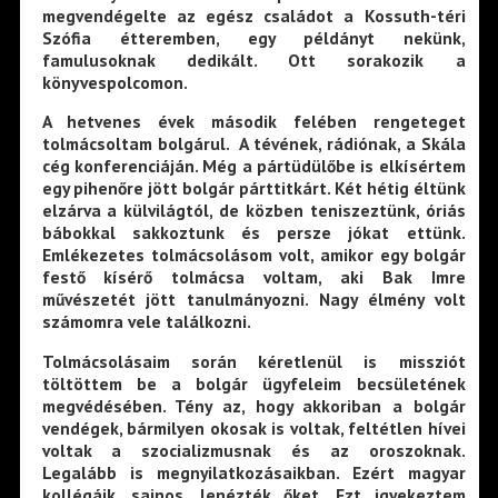
megvendégelte az egész családot a Kossuth-téri
Szófia étteremben, egy példányt nekünk,
famulusoknak dedikált. Ott sorakozik a
könyvespolcomon.
A hetvenes évek második felében rengeteget
tolmácsoltam bolgárul. A tévének, rádiónak, a Skála
cég konferenciáján. Még a pártüdülőbe is elkísértem
egy pihenőre jött bolgár párttitkárt. Két hétig éltünk
elzárva a külvilágtól, de közben teniszeztünk, óriás
bábokkal sakkoztunk és persze jókat ettünk.
Emlékezetes tolmácsolásom volt, amikor egy bolgár
festő kísérő tolmácsa voltam, aki Bak Imre
művészetét jött tanulmányozni. Nagy élmény volt
számomra vele találkozni.
Tolmácsolásaim során kéretlenül is missziót
töltöttem be a bolgár ügyfeleim becsületének
megvédésében. Tény az, hogy akkoriban a bolgár
vendégek, bármilyen okosak is voltak, feltétlen hívei
voltak a szocializmusnak és az oroszoknak.
Legalább is megnyilatkozásaikban. Ezért magyar
kollégáik, sajnos, lenézték őket. Ezt igyekeztem