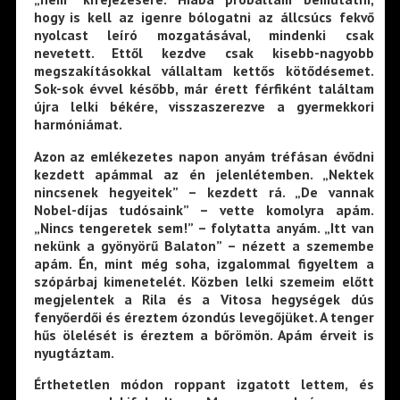
hogy is kell az igenre bólogatni az állcsúcs fekvő
nyolcast leíró mozgatásával, mindenki csak
nevetett. Ettől kezdve csak kisebb-nagyobb
megszakításokkal vállaltam kettős kötődésemet.
Sok-sok évvel később, már érett férfiként találtam
újra lelki békére, visszaszerezve a gyermekkori
harmóniámat.
Azon az emlékezetes napon anyám tréfásan évődni
kezdett apámmal az én jelenlétemben. „Nektek
nincsenek hegyeitek” – kezdett rá. „De vannak
Nobel-díjas tudósaink” – vette komolyra apám.
„Nincs tengeretek sem!” – folytatta anyám. „Itt van
nekünk a gyönyörű Balaton” – nézett a szemembe
apám. Én, mint még soha, izgalommal figyeltem a
szópárbaj kimenetelét. Közben lelki szemeim előtt
megjelentek a Rila és a Vitosa hegységek dús
fenyőerdői és éreztem ózondús levegőjüket. A tenger
hűs ölelését is éreztem a bőrömön. Apám érveit is
nyugtáztam.
Érthetetlen módon roppant izgatott lettem, és