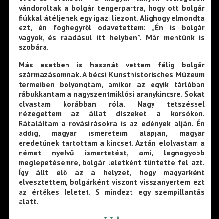
vándoroltak a bolgár tengerpartra, hogy ott bolgár
fiúkkal átéljenek egy igazi liezont. Alighogy elmondta
ezt, én foghegyről odavetettem: „Én is bolgár
vagyok, és ráadásul itt helyben”. Már mentünk is
szobára.
Más esetben is hasznát vettem félig bolgár
származásomnak. A bécsi Kunsthistorisches Múzeum
termeiben bolyongtam, amikor az egyik tárlóban
rábukkantam a nagyszentmiklósi aranykincsre. Sokat
olvastam korábban róla. Nagy tetszéssel
nézegettem az állat díszeket a korsókon.
Rátaláltam a rovásírásokra is az edények alján. Én
addig, magyar ismereteim alapján, magyar
eredetűnek tartottam a kincset. Aztán elolvastam a
német nyelvű ismertetést, ami, legnagyobb
meglepetésemre, bolgár leletként tüntette fel azt.
Így állt elő az a helyzet, hogy magyarként
elvesztettem, bolgárként viszont visszanyertem ezt
az értékes leletet. S mindezt egy szempillantás
alatt.
* * *