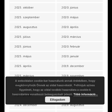
2025. október
2020. június
2025. szeptember
2020. május
2025. augusztus
2020. április
2025. július
2020. március
2025. június
2020. február
2025. május
2020. január
2025. április
2019. december
2025. március
2019. november
A weboldalon cookie-kat használunk annak érdekében, hogy
megkönnyítsük Önnek az oldal használatát. Felhívjuk szíves
2025. február
2019. október
figyelmét, hogy az oldal további használata a cookie-k
használatára vonatkozó beleegyezését jelenti.
Több információ...
2025. január
2019. szeptember
Elfogadom
2024. december
2019. augusztus