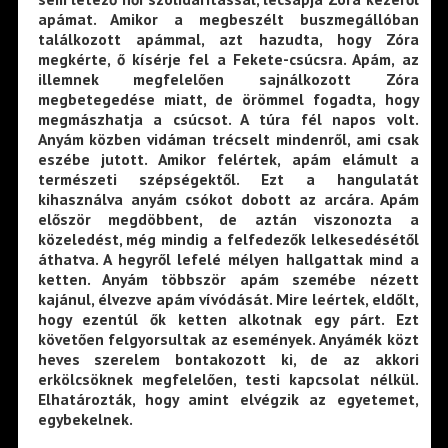
apámat. Amikor a megbeszélt buszmegállóban
találkozott apámmal, azt hazudta, hogy Zóra
megkérte, ő kísérje fel a Fekete-csúcsra. Apám, az
illemnek megfelelően sajnálkozott Zóra
megbetegedése miatt, de örömmel fogadta, hogy
megmászhatja a csúcsot. A túra fél napos volt.
Anyám közben vidáman trécselt mindenről, ami csak
eszébe jutott. Amikor felértek, apám elámult a
természeti szépségektől. Ezt a hangulatát
kihasználva anyám csókot dobott az arcára. Apám
először megdöbbent, de aztán viszonozta a
közeledést, még mindig a felfedezők lelkesedésétől
áthatva. A hegyről lefelé mélyen hallgattak mind a
ketten. Anyám többször apám szemébe nézett
kajánul, élvezve apám vívódását. Mire leértek, eldőlt,
hogy ezentúl ők ketten alkotnak egy párt. Ezt
követően felgyorsultak az események. Anyámék közt
heves szerelem bontakozott ki, de az akkori
erkölcsöknek megfelelően, testi kapcsolat nélkül.
Elhatározták, hogy amint elvégzik az egyetemet,
egybekelnek.