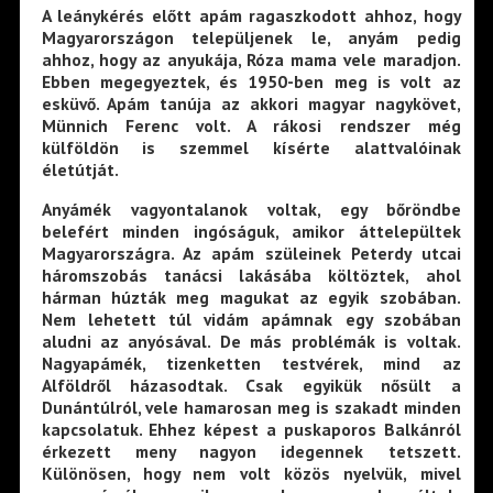
A leánykérés előtt apám ragaszkodott ahhoz, hogy
Magyarországon települjenek le, anyám pedig
ahhoz, hogy az anyukája, Róza mama vele maradjon.
Ebben megegyeztek, és 1950-ben meg is volt az
esküvő. Apám tanúja az akkori magyar nagykövet,
Münnich Ferenc volt. A rákosi rendszer még
külföldön is szemmel kísérte alattvalóinak
életútját.
Anyámék vagyontalanok voltak, egy bőröndbe
belefért minden ingóságuk, amikor áttelepültek
Magyarországra. Az apám szüleinek Peterdy utcai
háromszobás tanácsi lakásába költöztek, ahol
hárman húzták meg magukat az egyik szobában.
Nem lehetett túl vidám apámnak egy szobában
aludni az anyósával. De más problémák is voltak.
Nagyapámék, tizenketten testvérek, mind az
Alföldről házasodtak. Csak egyikük nősült a
Dunántúlról, vele hamarosan meg is szakadt minden
kapcsolatuk. Ehhez képest a puskaporos Balkánról
érkezett meny nagyon idegennek tetszett.
Különösen, hogy nem volt közös nyelvük, mivel