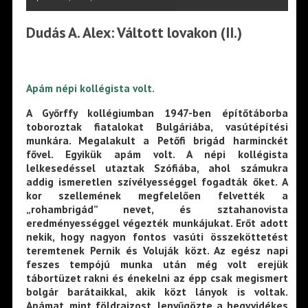
Dudás A. Alex: Váltott lovakon (II.)
Apám népi kollégista volt.
A Győrffy kollégiumban 1947-ben építőtáborba
toboroztak fiatalokat Bulgáriába, vasútépítési
munkára. Megalakult a Petőfi brigád harminckét
fővel. Egyikük apám volt. A népi kollégista
lelkesedéssel utaztak Szófiába, ahol számukra
addig ismeretlen szívélyességgel fogadták őket. A
kor szellemének megfelelően felvették a
„rohambrigád” nevet, és sztahanovista
eredményességgel végezték munkájukat. Erőt adott
nekik, hogy nagyon fontos vasúti összeköttetést
teremtenek Pernik és Voluják közt. Az egész napi
feszes tempójú munka után még volt erejük
tábortüzet rakni és énekelni az épp csak megismert
bolgár barátaikkal, akik közt lányok is voltak.
Apámat, mint földrajzost, lenyűgözte a hegyvidékes