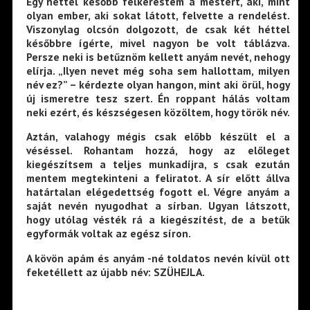
Egy héttel később felkerestem a mestert, aki, mint
olyan ember, aki sokat látott, felvette a rendelést.
Viszonylag olcsón dolgozott, de csak két héttel
későbbre ígérte, mivel nagyon be volt táblázva.
Persze neki is betűznöm kellett anyám nevét, nehogy
elírja. „Ilyen nevet még soha sem hallottam, milyen
név ez?” – kérdezte olyan hangon, mint aki örül, hogy
új ismeretre tesz szert. Én roppant hálás voltam
neki ezért, és készségesen közöltem, hogy török név.
Aztán, valahogy mégis csak előbb készült el a
véséssel. Rohantam hozzá, hogy az előleget
kiegészítsem a teljes munkadíjra, s csak ezután
mentem megtekinteni a feliratot. A sír előtt állva
határtalan elégedettség fogott el. Végre anyám a
saját nevén nyugodhat a sírban. Ugyan látszott,
hogy utólag vésték rá a kiegészítést, de a betűk
egyformák voltak az egész síron.
A kövön apám és anyám -né toldatos nevén kívül ott
feketéllett az újabb név: SZÜHEJLA.