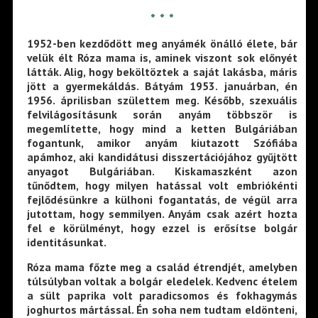
* * *
1952-ben kezdődött meg anyámék önálló élete, bár
velük élt Róza mama is, aminek viszont sok előnyét
látták. Alig, hogy beköltöztek a saját lakásba, máris
jött a gyermekáldás. Bátyám 1953. januárban, én
1956. áprilisban születtem meg. Később, szexuális
felvilágosításunk során anyám többször is
megemlítette, hogy mind a ketten Bulgáriában
fogantunk, amikor anyám kiutazott Szófiába
apámhoz, aki kandidátusi disszertációjához gyűjtött
anyagot Bulgáriában. Kiskamaszként azon
tűnődtem, hogy milyen hatással volt embriókénti
fejlődésünkre a külhoni fogantatás, de végül arra
jutottam, hogy semmilyen. Anyám csak azért hozta
fel e körülményt, hogy ezzel is erősítse bolgár
identitásunkat.
Róza mama főzte meg a család étrendjét, amelyben
túlsúlyban voltak a bolgár eledelek. Kedvenc ételem
a sült paprika volt paradicsomos és fokhagymás
joghurtos mártással. Én soha nem tudtam eldönteni,