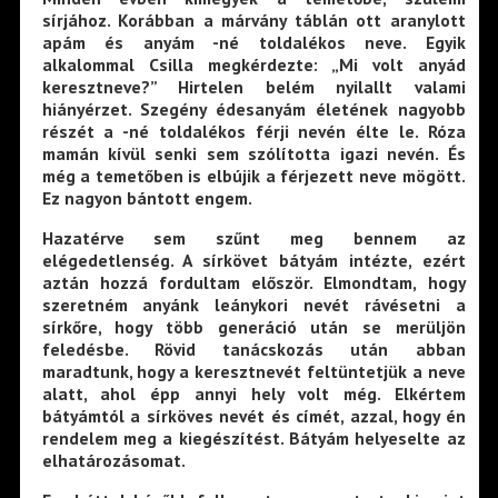
sírjához. Korábban a márvány táblán ott aranylott
apám és anyám -né toldalékos neve. Egyik
alkalommal Csilla megkérdezte: „Mi volt anyád
keresztneve?” Hirtelen belém nyilallt valami
hiányérzet. Szegény édesanyám életének nagyobb
részét a -né toldalékos férji nevén élte le. Róza
mamán kívül senki sem szólította igazi nevén. És
még a temetőben is elbújik a férjezett neve mögött.
Ez nagyon bántott engem.
Hazatérve sem szűnt meg bennem az
elégedetlenség. A sírkövet bátyám intézte, ezért
aztán hozzá fordultam először. Elmondtam, hogy
szeretném anyánk leánykori nevét rávésetni a
sírkőre, hogy több generáció után se merüljön
feledésbe. Rövid tanácskozás után abban
maradtunk, hogy a keresztnevét feltüntetjük a neve
alatt, ahol épp annyi hely volt még. Elkértem
bátyámtól a sírköves nevét és címét, azzal, hogy én
rendelem meg a kiegészítést. Bátyám helyeselte az
elhatározásomat.