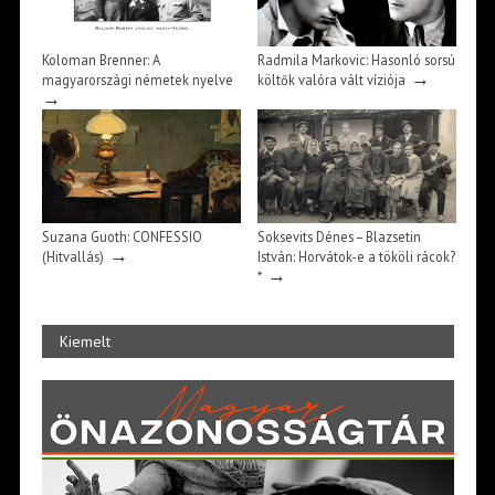
Koloman Brenner: A
Radmila Markovic: Hasonló sorsú
→
magyarországi németek nyelve
költők valóra vált víziója
→
Suzana Guoth: CONFESSIO
Soksevits Dénes – Blazsetin
→
(Hitvallás)
István: Horvátok-e a tököli rácok?
→
*
Kiemelt