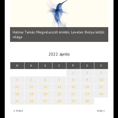
l
Halmai Tamás: Megválaszolt érintés. Leveles Ibolya költői
Laka
világa
2022. április
H
K
S
C
P
S
V
1
2
3
4
5
6
7
8
9
10
11
12
13
14
15
16
17
18
19
20
21
22
23
24
25
26
27
28
29
30
« márc
máj »