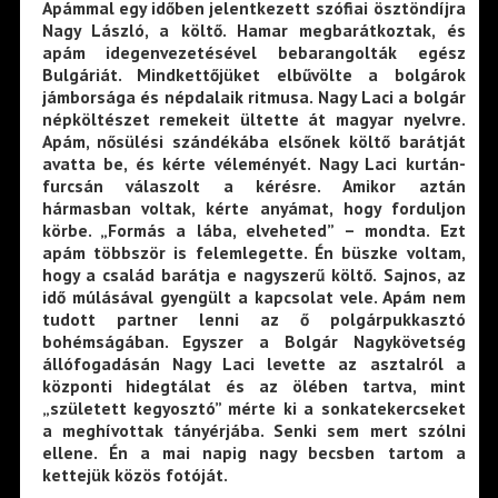
Apámmal egy időben jelentkezett szófiai ösztöndíjra
Nagy László, a költő. Hamar megbarátkoztak, és
apám idegenvezetésével bebarangolták egész
Bulgáriát. Mindkettőjüket elbűvölte a bolgárok
jámborsága és népdalaik ritmusa. Nagy Laci a bolgár
népköltészet remekeit ültette át magyar nyelvre.
Apám, nősülési szándékába elsőnek költő barátját
avatta be, és kérte véleményét. Nagy Laci kurtán-
furcsán válaszolt a kérésre. Amikor aztán
hármasban voltak, kérte anyámat, hogy forduljon
körbe. „Formás a lába, elveheted” – mondta. Ezt
apám többször is felemlegette. Én büszke voltam,
hogy a család barátja e nagyszerű költő. Sajnos, az
idő múlásával gyengült a kapcsolat vele. Apám nem
tudott partner lenni az ő polgárpukkasztó
bohémságában. Egyszer a Bolgár Nagykövetség
állófogadásán Nagy Laci levette az asztalról a
központi hidegtálat és az ölében tartva, mint
„született kegyosztó” mérte ki a sonkatekercseket
a meghívottak tányérjába. Senki sem mert szólni
ellene. Én a mai napig nagy becsben tartom a
kettejük közös fotóját.