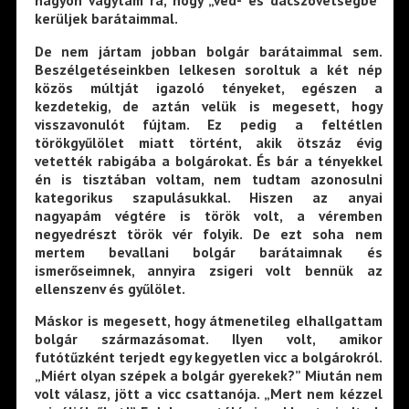
nagyon vágytam rá, hogy „véd- és dacszövetségbe”
kerüljek barátaimmal.
De nem jártam jobban bolgár barátaimmal sem.
Beszélgetéseinkben lelkesen soroltuk a két nép
közös múltját igazoló tényeket, egészen a
kezdetekig, de aztán velük is megesett, hogy
visszavonulót fújtam. Ez pedig a feltétlen
törökgyűlölet miatt történt, akik ötszáz évig
vetették rabigába a bolgárokat. És bár a tényekkel
én is tisztában voltam, nem tudtam azonosulni
kategorikus szapulásukkal. Hiszen az anyai
nagyapám végtére is török volt, a véremben
negyedrészt török vér folyik. De ezt soha nem
mertem bevallani bolgár barátaimnak és
ismerőseimnek, annyira zsigeri volt bennük az
ellenszenv és gyűlölet.
Máskor is megesett, hogy átmenetileg elhallgattam
bolgár származásomat. Ilyen volt, amikor
futótűzként terjedt egy kegyetlen vicc a bolgárokról.
„Miért olyan szépek a bolgár gyerekek?” Miután nem
volt válasz, jött a vicc csattanója. „Mert nem kézzel