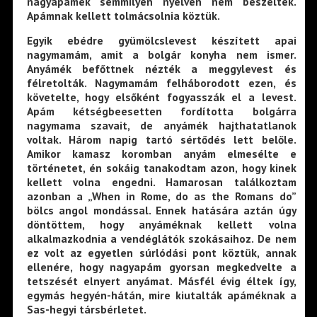
nagyapámék semmilyen nyelven nem beszéltek.
Apámnak kellett tolmácsolnia köztük.
Egyik ebédre gyümölcslevest készített apai
nagymamám, amit a bolgár konyha nem ismer.
Anyámék befőttnek nézték a meggylevest és
félretolták. Nagymamám felháborodott ezen, és
követelte, hogy elsőként fogyasszák el a levest.
Apám kétségbeesetten fordította bolgárra
nagymama szavait, de anyámék hajthatatlanok
voltak. Három napig tartó sértődés lett belőle.
Amikor kamasz koromban anyám elmesélte e
történetet, én sokáig tanakodtam azon, hogy kinek
kellett volna engedni. Hamarosan találkoztam
azonban a „When in Rome, do as the Romans do”
bölcs angol mondással. Ennek hatására aztán úgy
döntöttem, hogy anyáméknak kellett volna
alkalmazkodnia a vendéglátók szokásaihoz. De nem
ez volt az egyetlen súrlódási pont köztük, annak
ellenére, hogy nagyapám gyorsan megkedvelte a
tetszését elnyert anyámat. Másfél évig éltek így,
egymás hegyén-hátán, mire kiutalták apáméknak a
Sas-hegyi társbérletet.