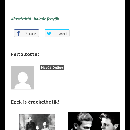
Illusztráció: bolgár fenyők
Share
Tweet
Feltöltötte:
Napút Online
Ezek is érdekelhetik!