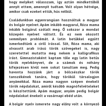
hogy melyiket válasszam, így aztán mindkettőből
annyit ettem, amennyit tudtam. Volt olyan hétvége,
amikor csak ezeket ettük, hús nélkül.
Családunkban egyenrangúan használtuk a magyar
és bolgár nyelvet. Apám inkább magyarul, Róza mama
inkább bolgárul szólalt meg. Ő sokszor a mondat
közepén nyelvet váltott. És ez nem okozott
semmilyen problémát. A latin betűkkel együtt
ismerkedtünk a cirill írással. Sőt, Róza mama, aki
olvasott arab írású török szövegeket is, nagy
szeretettel mutatta meg nekem a kalligrafikus
írást. Gimnazistaként kaptam tőle egy latin betűs
török nyelvkönyvet, de a számok és néhány
kifejezésen kívül nem sokat tanultam meg. Pedig
havonta hozzánk járt a bölcsészkar török
tanszékének tanára, hogy törökül társalogjon
anyámékkal. Róza mama nagyon szépen énekelt
török népdalokat, amiről később magnófelvételeket
is készítettünk. Apám magyar, anyám pedig bolgár
népdalokat énekelt a vasárnapi ebéd után.
A bolgár nyelv ismerete nagy előny volt a környező