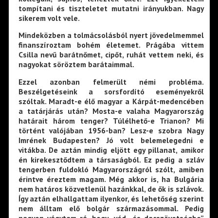
tompítani és tiszteletet mutatni irányukban. Nagy
sikerem volt vele.
Mindeközben a tolmácsolásból nyert jövedelmemmel
finanszíroztam bohém életemet. Prágába vittem
Csilla nevű barátnőmet, cipőt, ruhát vettem neki, és
nagyokat söröztem barátaimmal.
Ezzel azonban felmerült némi probléma.
Beszélgetéseink a sorsfordító eseményekről
szóltak. Maradt-e élő magyar a Kárpát-medencében
a tatárjárás után? Mosta-e valaha Magyarország
határait három tenger? Túlélhető-e Trianon? Mi
történt valójában 1956-ban? Lesz-e szobra Nagy
Imrének Budapesten? Jó volt belemelegedni e
vitákba. De aztán mindig eljött egy pillanat, amikor
én kirekesztődtem a társaságból. Ez pedig a szláv
tengerben fuldokló Magyarországról szólt, amiben
érintve éreztem magam. Még akkor is, ha Bulgária
nem határos közvetlenül hazánkkal, de ők is szlávok.
Így aztán elhallgattam ilyenkor, és lehetőség szerint
nem álltam elő bolgár származásommal. Pedig