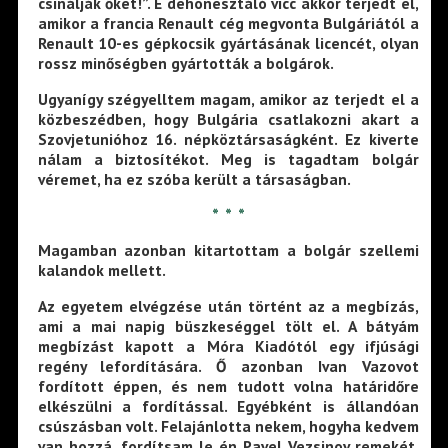
csinálják őket!”. E dehonesztáló vicc akkor terjedt el,
amikor a francia Renault cég megvonta Bulgáriától a
Renault 10-es gépkocsik gyártásának licencét, olyan
rossz minőségben gyártották a bolgárok.
Ugyanígy szégyelltem magam, amikor az terjedt el a
közbeszédben, hogy Bulgária csatlakozni akart a
Szovjetunióhoz 16. népköztársaságként. Ez kiverte
nálam a biztosítékot. Meg is tagadtam bolgár
véremet, ha ez szóba került a társaságban.
* * *
Magamban azonban kitartottam a bolgár szellemi
kalandok mellett.
Az egyetem elvégzése után történt az a megbízás,
ami a mai napig büszkeséggel tölt el. A bátyám
megbízást kapott a Móra Kiadótól egy ifjúsági
regény lefordítására. Ő azonban Ivan Vazovot
fordított éppen, és nem tudott volna határidőre
elkészülni a fordítással. Egyébként is állandóan
csúszásban volt. Felajánlotta nekem, hogyha kedvem
van hozzá, fordítsam le én Pavel Vezsinov remekét.