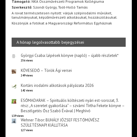
Támogató:
NKA Összművészeti Programok Kollégiuma
Szerkesztő:
Szondi György, Toót-Holló Tamás
A rovat természetesen nyitott: várjuk szépirodalmi művüket,
tanulmányukat, képzőművészeti alkotásukat, hozzászólásukat.
Köszönjük a fotókat a Magyarországi Református Egyháznak
A hónap legolvasottabb bejegyzései
Györgyi Csaba: Lépések könyve (napló) – újabb részletek*
256 views
KÖVESEDŐ – Török Ági versei
249 views
Kortárs irodalmi alkotások pályázata 2026
142 views
ESŐMADARAK – Spirituális költészeti nyári est-sorozat, 3.
rész: „A szeretet gyakorlása” – szvámí Tírtha Fekete könyve –
Beszélgetés Ősz Szabó Évával | Meghívó
139 views
Wehner Tibor: BUHÁLY JÓZSEF FESTŐMŰVÉSZ
SZÜLETÉSNAPI KIÁLLÍTÁSA
127 views