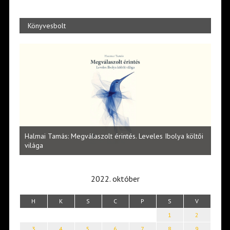
Könyvesbolt
Ibolya költői
Lakatos Fleisz Katalin: Vasárnap délután Sárszegen
2022. október
H
K
S
C
P
S
V
1
2
3
4
5
6
7
8
9