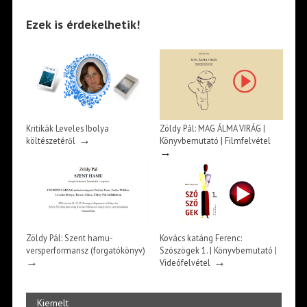
Ezek is érdekelhetik!
Kritikák Leveles Ibolya
Zöldy Pál: MAG ÁLMA VIRÁG |
→
költészetéről
Könyvbemutató | Filmfelvétel
→
Zöldy Pál: Szent hamu-
Kovács katáng Ferenc:
versperformansz (forgatókönyv)
Szószögek 1. | Könyvbemutató |
→
→
Videófelvétel
Kiemelt