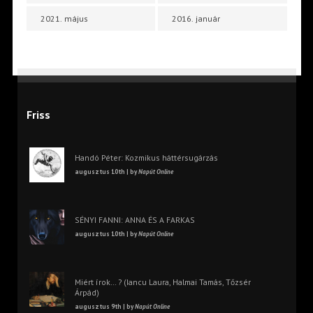
2021. május
2016. január
Friss
Handó Péter: Kozmikus háttérsugárzás
augusztus 10th | by
Napút Online
SÉNYI FANNI: ANNA ÉS A FARKAS
augusztus 10th | by
Napút Online
Miért írok… ? (Iancu Laura, Halmai Tamás, Tőzsér
Árpád)
augusztus 9th | by
Napút Online