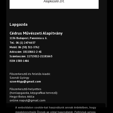
Lapgazda
Cédrus Művészeti Alapítvány
1136 Budapest, Pannónia u. 6.
Tel.: 06 (1) 247-6657
Mobil: 06 (30) 511-3762
Adószám: 18110661-2-41
Számlaszám: 11713012-21181665
ISSN 1588-1466
Főszerkesztő és felelős kiadó:
Szondi György
szon46gy@gmail.com
Főszerkesztő-helyettes
(honlapgazda, képgrafikai tervező):
Hegyi-Botos Attila
online.naput@gmail.com
A weboldalon cookie-kat használunk annak érdekében, hogy
megkönnyítsük Önnek az oldal használatát. Felhívjuk szíves