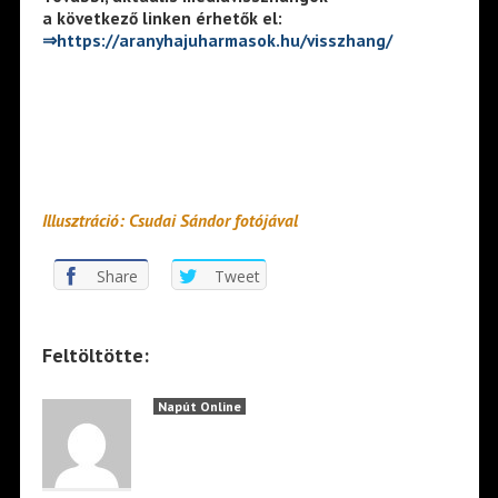
a következő linken érhetők el:
⇒
https://aranyhajuharmasok.hu/visszhang/
Illusztráció: Csudai Sándor fotójával
Share
Tweet
Feltöltötte:
Napút Online