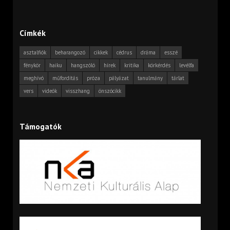
Címkék
asztalfiók
beharangozó
cikkek
cédrus
dráma
esszé
fénykör
haiku
hangszóló
hírek
kritika
körkérdés
levélfa
meghívó
műfordítás
próza
pályázat
tanulmány
tárlat
vers
videók
visszhang
önszócikk
Támogatók