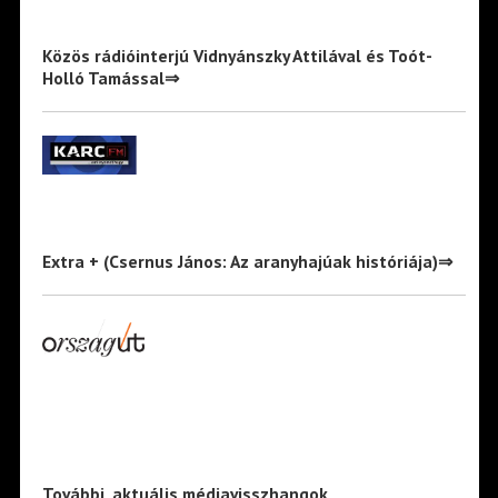
Közös rádióinterjú Vidnyánszky Attilával és Toót-
Holló Tamással⇒
Extra + (Csernus János: Az aranyhajúak históriája)⇒
További, aktuális médiavisszhangok