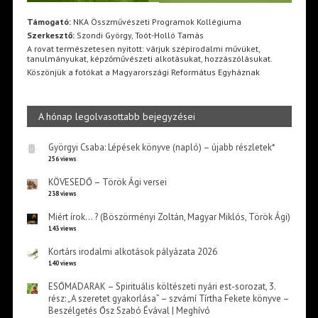
Támogató:
NKA Összművészeti Programok Kollégiuma
Szerkesztő:
Szondi György, Toót-Holló Tamás
A rovat természetesen nyitott: várjuk szépirodalmi művüket,
tanulmányukat, képzőművészeti alkotásukat, hozzászólásukat.
Köszönjük a fotókat a Magyarországi Református Egyháznak
A hónap legolvasottabb bejegyzései
Györgyi Csaba: Lépések könyve (napló) – újabb részletek*
256 views
KÖVESEDŐ – Török Ági versei
238 views
Miért írok… ? (Böszörményi Zoltán, Magyar Miklós, Török Ági)
143 views
Kortárs irodalmi alkotások pályázata 2026
140 views
ESŐMADARAK – Spirituális költészeti nyári est-sorozat, 3.
rész: „A szeretet gyakorlása” – szvámí Tírtha Fekete könyve –
Beszélgetés Ősz Szabó Évával | Meghívó