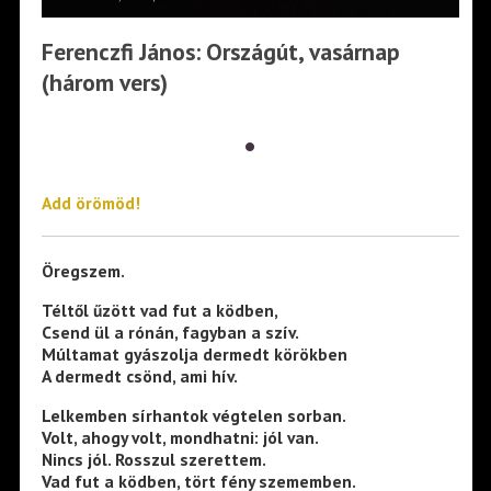
Ferenczfi János: Országút, vasárnap
(három vers)
•
Add örömöd!
Öregszem.
Téltől űzött vad fut a ködben,
Csend ül a rónán, fagyban a szív.
Múltamat gyászolja dermedt körökben
A dermedt csönd, ami hív.
Lelkemben sírhantok végtelen sorban.
Volt, ahogy volt, mondhatni: jól van.
Nincs jól. Rosszul szerettem.
Vad fut a ködben, tört fény szememben.