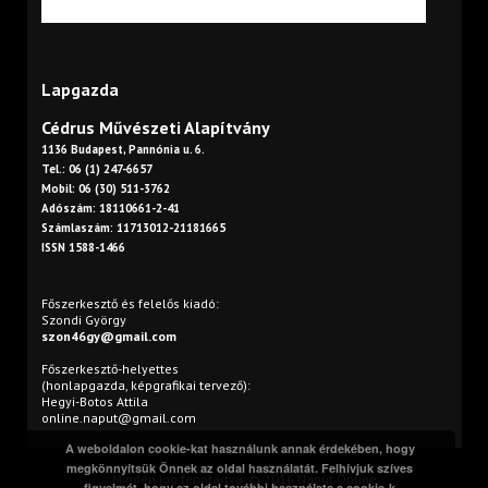
Lapgazda
Cédrus Művészeti Alapítvány
1136 Budapest, Pannónia u. 6.
Tel.: 06 (1) 247-6657
Mobil: 06 (30) 511-3762
Adószám: 18110661-2-41
Számlaszám: 11713012-21181665
ISSN 1588-1466
Főszerkesztő és felelős kiadó:
Szondi György
szon46gy@gmail.com
Főszerkesztő-helyettes
(honlapgazda, képgrafikai tervező):
Hegyi-Botos Attila
online.naput@gmail.com
A weboldalon cookie-kat használunk annak érdekében, hogy
megkönnyítsük Önnek az oldal használatát. Felhívjuk szíves
Minden jog fenntartva. © 2016 Napút Online
figyelmét, hogy az oldal további használata a cookie-k