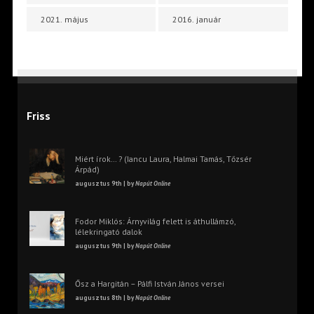
2021. május
2016. január
Friss
Miért írok… ? (Iancu Laura, Halmai Tamás, Tőzsér
Árpád)
augusztus 9th | by
Napút Online
Fodor Miklós: Árnyvilág felett is áthullámzó,
lélekringató dalok
augusztus 9th | by
Napút Online
Ősz a Hargitán – Pálfi István János versei
augusztus 8th | by
Napút Online