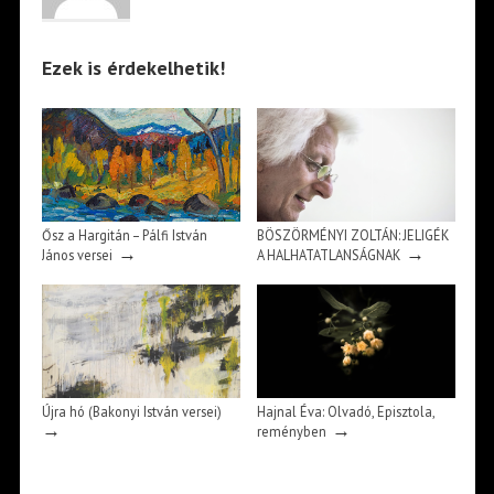
Ezek is érdekelhetik!
Ősz a Hargitán – Pálfi István
BÖSZÖRMÉNYI ZOLTÁN: JELIGÉK
→
→
János versei
A HALHATATLANSÁGNAK
Újra hó (Bakonyi István versei)
Hajnal Éva: Olvadó, Episztola,
→
→
reményben