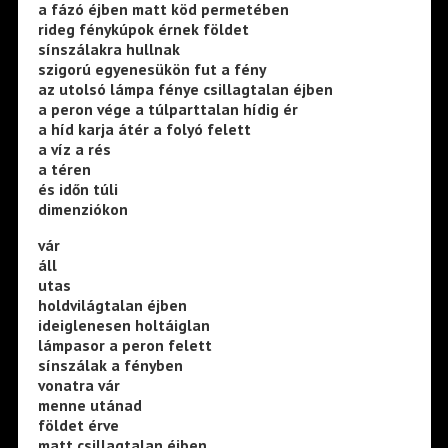
a fázó éjben matt köd permetében
rideg fénykúpok érnek földet
sínszálakra hullnak
szigorú egyenesükön fut a fény
az utolsó lámpa fénye csillagtalan éjben
a peron vége a túlparttalan hídig ér
a híd karja átér a folyó felett
a víz a rés
a téren
és időn túli
dimenziókon
vár
áll
utas
holdvilágtalan éjben
ideiglenesen holtáiglan
lámpasor a peron felett
sínszálak a fényben
vonatra vár
menne utánad
földet érve
matt csillagtalan éjben