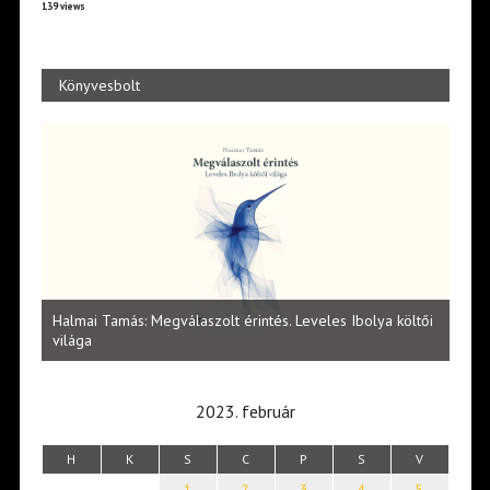
139 views
Könyvesbolt
l
Halmai Tamás: Megválaszolt érintés. Leveles Ibolya költői
Laka
világa
2023. február
H
K
S
C
P
S
V
1
2
3
4
5