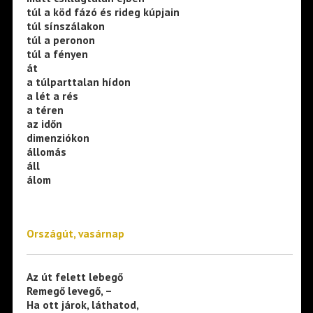
túl a köd fázó és rideg kúpjain
túl sínszálakon
túl a peronon
túl a fényen
át
a túlparttalan hídon
a lét a rés
a téren
az időn
dimenziókon
állomás
áll
álom
Országút, vasárnap
Az út felett lebegő
Remegő levegő, –
Ha ott járok, láthatod,