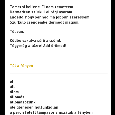
Temetni kellene. El nem temettem.
Dermedten szürkül el régi nyaram.
Engedd, hogy benned ma jobban szeressem
Szürkülő csendembe dermedt magam.
Tél van.
Ködbe vakulva sűrű a csönd.
Tégy még a tűzre! Add örömöd!
Túl a fényen
él
áll
álom
állomás
állomásozunk
ideiglenesen holtunkiglan
a peron felett lámpasor sínszálak a fényben