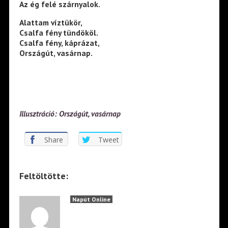
Az ég felé szárnyalok.
Alattam víztükör,
Csalfa fény tündököl.
Csalfa fény, káprázat,
Országút, vasárnap.
Illusztráció: Országút, vasárnap
Share
Tweet
Feltöltötte:
Napút Online