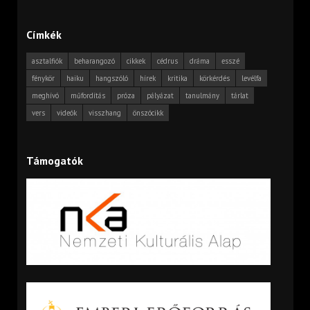
Címkék
asztalfiók
beharangozó
cikkek
cédrus
dráma
esszé
fénykör
haiku
hangszóló
hírek
kritika
körkérdés
levélfa
meghívó
műfordítás
próza
pályázat
tanulmány
tárlat
vers
videók
visszhang
önszócikk
Támogatók