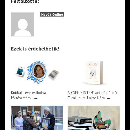
Feltöltötte:
Napút Online
Ezek is érdekelhetik!
Kritikák Leveles Ibolya
A „CSEND, ISTEN”-antológiáról*:
→
→
költészetéről
Turai Laura, Lajtos Nóra