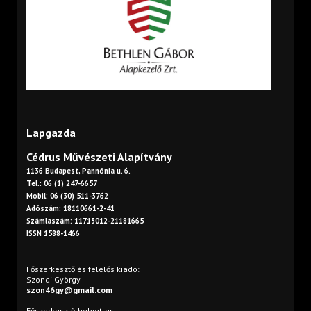
Lapgazda
Cédrus Művészeti Alapítvány
1136 Budapest, Pannónia u. 6.
Tel.: 06 (1) 247-6657
Mobil: 06 (30) 511-3762
Adószám: 18110661-2-41
Számlaszám: 11713012-21181665
ISSN 1588-1466
Főszerkesztő és felelős kiadó:
Szondi György
szon46gy@gmail.com
Főszerkesztő-helyettes