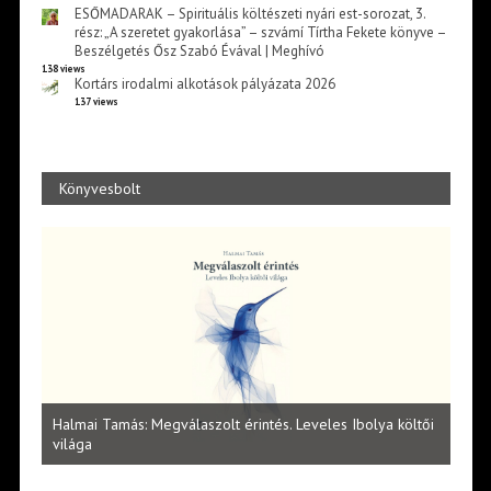
ESŐMADARAK – Spirituális költészeti nyári est-sorozat, 3.
rész: „A szeretet gyakorlása” – szvámí Tírtha Fekete könyve –
Beszélgetés Ősz Szabó Évával | Meghívó
138 views
Kortárs irodalmi alkotások pályázata 2026
137 views
Könyvesbolt
l
Halmai Tamás: Megválaszolt érintés. Leveles Ibolya költői
Laka
világa