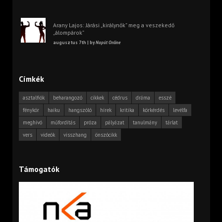
Arany Lajos: Járási „királynők” meg a veszekedő
„álompárok”
augusztus 7th | by
Napút Online
Címkék
asztalfiók
beharangozó
cikkek
cédrus
dráma
esszé
fénykör
haiku
hangszóló
hírek
kritika
körkérdés
levélfa
meghívó
műfordítás
próza
pályázat
tanulmány
tárlat
vers
videók
visszhang
önszócikk
Támogatók