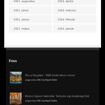
2021. augusztus
2016. április
2021. július
2016. március
2021. június
2016. február
2021. május
2016. január
Friss
Ősz a Hargitán – Pálfi István János versei
augusztus 8th | by
Napút Online
Berecz Ágnes Gabriella: Tartozás egy kiválóság felé
augusztus 8th | by
Napút Online