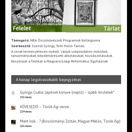
Támogató:
NKA Összművészeti Programok Kollégiuma
Szerkesztő:
Szondi György, Toót-Holló Tamás
A rovat természetesen nyitott: várjuk szépirodalmi művüket,
tanulmányukat, képzőművészeti alkotásukat, hozzászólásukat.
Köszönjük a fotókat a Magyarországi Református Egyháznak
A hónap legolvasottabb bejegyzései
Györgyi Csaba: Lépések könyve (napló) – újabb részletek*
256 views
KÖVESEDŐ – Török Ági versei
229 views
Miért írok… ? (Böszörményi Zoltán, Magyar Miklós, Török Ági)
156 views