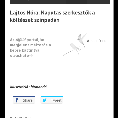
Lajtos Nóra: Naputas szerkesztők a
költészet színpadán
–
Az
Alföld
portálján
megjelent méltatás a
képre kattintva
olvasható⇒
Illusztráció: hírmondó
Share
Tweet