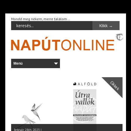
Mondd meg nékem, merre találom…
Cikkek
február 28th, 2023 |