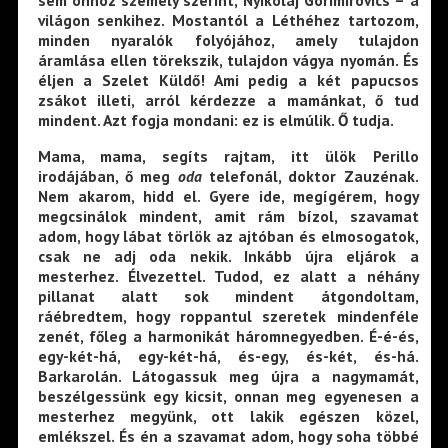
sem önhöz személy szerint, Nyikolaj Gorimirovics – a
világon senkihez. Mostantól a Léthéhez tartozom,
minden nyaralók folyójához, amely tulajdon
áramlása ellen törekszik, tulajdon vágya nyomán. És
éljen a Szelet Küldő! Ami pedig a két papucsos
zsákot illeti, arról kérdezze a mamánkat, ő tud
mindent. Azt fogja mondani: ez is elmúlik. Ő tudja.
Mama, mama, segíts rajtam, itt ülök Perillo
irodájában, ő meg
oda
telefonál, doktor Zauzénak.
Nem akarom, hidd el. Gyere ide, megígérem, hogy
megcsinálok mindent, amit rám bízol, szavamat
adom, hogy lábat törlök az ajtóban és elmosogatok,
csak ne adj oda nekik. Inkább újra eljárok a
mesterhez. Élvezettel. Tudod, ez alatt a néhány
pillanat alatt sok mindent átgondoltam,
ráébredtem, hogy roppantul szeretek mindenféle
zenét, főleg a harmonikát háromnegyedben. É-é-és,
egy-két-há, egy-két-há, és-egy, és-két, és-há.
Barkarolán. Látogassuk meg újra a nagymamát,
beszélgessünk egy kicsit, onnan meg egyenesen a
mesterhez megyünk, ott lakik egészen közel,
emlékszel. És én a szavamat adom, hogy soha többé