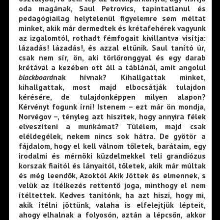
oda magának, Saul Petrovics, tapintatlanul és
pedagógiailag helytelenül figyelemre sem méltat
minket, akik már dermedtek és krétafehérek vagyunk
az izgalomtól, rothadt fémfogait kivillantva visítja:
lázadás! lázadás!, és azzal eltűnik. Saul tanító úr,
csak nem sír, ön, aki törlőronggyal és egy darab
krétával a kezében ott áll a táblánál, amit angolul
blackboard
nak hívnak? Kihallgattak minket,
kihallgattak, most majd elbocsátják tulajdon
kérésére, de tulajdonképpen milyen alapon?
Kérvényt fogunk írni! Istenem – ezt már ön mondja,
Norvégov –, tényleg azt hiszitek, hogy annyira félek
elveszíteni a munkámat? Túlélem, majd csak
eléldegélek, nekem nincs sok hátra. De gyötör a
fájdalom, hogy el kell válnom tőletek, barátaim, egy
irodalmi és mérnöki küzdelmekkel teli grandiózus
korszak fiaitól és lányaitól, tőletek, akik már múltak
és még leendők, Azoktól Akik Jöttek és elmennek, s
velük az ítélkezés rettentő joga, minthogy el nem
ítéltettek. Kedves tanítónk, ha azt hiszi, hogy mi,
akik ítélni jöttünk, valaha is elfelejtjük lépteit,
ahogy elhalnak a folyosón, aztán a lépcsőn, akkor