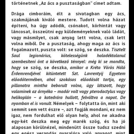
történetnek „Az ács a pusztaságban” címet adtam.
Drága cimboráim, élt a sivatagban egy ács,
szakmájának kiváló mestere. Tudott volna házat
építeni, ha úgy adódik, csónakot, körhintát vagy
láncosat, összeütni egy küldeményeknek való ládát,
vagy másmilyet, csak anyag lett volna, csak lett
volna miből. De a pusztaság, ahogy maga az ács is
fogalmazott, puszta volt: se szög, se deszka.
Tisztelt
Saul legionárius,
kötelességünk haladéktalanul
szembesíteni önt a következő ténnyel: még ki se mondta,
hogy
se szög, se deszka,
amikor a Kréta Vörös Háló
Érdemrendjével kitüntetett Szt. Lavrentyij
Egyetem
előadótermében, ahol szokásos előadását tartja, egy
pillanatra mintha beborult
volna,
úgy látszott, hogy
valaminek az árnyéka – madár volt vagy pterodactylus vagy
helikoplán – a
katedrára hullott, felváltva a napot. De
nyomban el is vonult
. Némelyek – folytatta ön, mint aki
semmit sem vett észre –, azt fogják mondani, ez nem
igaz, nem fordulhat elő olyan hely, ahol ne akadna
egy-két deszka meg egy marék szög, és ha jó
alaposan körülnézel, mindenütt össze tudsz szedni
egy egész verandás nyaralóra való anyagot, mint