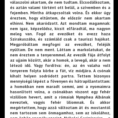
válaszolni akartam, de nem tudtam. Elcsodálkoztam,
és aztán valami történt ott belül, a szívemben és a
fejemben. Mintha átkapcsoltak volna. És ekkor úgy
éreztem, hogy eltűntem, de először nem akartam
elhinni. Nem akaródzott. Azt mondtam magamnak:
nem igaz, képzelődsz, kicsit elfáradtál, ma nagyon
meleg van. Fogd az evezőket és evezz haza
Szirakuszába, és számláld csak a tauriszi hajókat.
Megpróbáltam megfogni az evezőket, feléjük
nyúltam. De nem ment. Láttam a markolatukat, de
nem éreztem a tenyeremmel. Az evezők fája átfolyt
az ujjaim között, akár a homok, a levegő, akár a nem
létező idő. Vagy fordítva: én, az én valaha volt
tenyerem folyta körbe a fát, víz módjára. A csónak
kihalt helyen sodródott partra. Tettem bizonyos
mennyiségű lépést a fövenyen és hátrapillantottam:
a homokban nem maradt semmi, ami a nyomaimra
hasonlított volna, a csónakban viszont egy fehér
vízililiom hevert, amit a rómaiak Nymphea Albának
neveztek, vagyis fehér liliomnak. És akkor
megértettem, hogy azzá változtam át és mostantól
nem tartozom sem önmagamhoz, sem az iskolához,