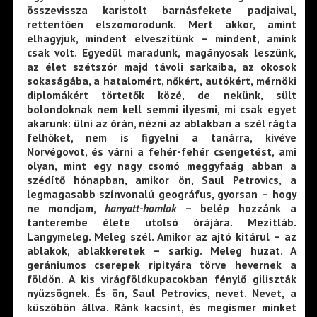
összevissza karistolt barnásfekete padjaival,
rettentően elszomorodunk. Mert akkor, amint
elhagyjuk, mindent elveszítünk – mindent, amink
csak volt. Egyedül maradunk, magányosak leszünk,
az élet szétszór majd távoli sarkaiba, az okosok
sokaságába, a hatalomért, nőkért, autókért, mérnöki
diplomákért törtetők közé, de nekünk, sült
bolondoknak nem kell semmi ilyesmi, mi csak egyet
akarunk: ülni az órán, nézni az ablakban a szél rágta
felhőket, nem is figyelni a tanárra, kivéve
Norvégovot, és várni a fehér-fehér csengetést, ami
olyan, mint egy nagy csomó meggyfaág abban a
szédítő hónapban, amikor ön, Saul Petrovics, a
legmagasabb színvonalú geográfus, gyorsan – hogy
ne mondjam,
hanyatt-homlok
– belép hozzánk a
tanterembe élete utolsó órájára. Mezítláb.
Langymeleg. Meleg szél. Amikor az ajtó kitárul – az
ablakok, ablakkeretek – sarkig. Meleg huzat. A
gerániumos cserepek ripityára törve hevernek a
földön. A kis virágföldkupacokban fénylő giliszták
nyüzsögnek. És ön, Saul Petrovics, nevet. Nevet, a
küszöbön állva. Ránk kacsint, és megismer minket