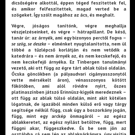
dicsőségére alkottál, éppen téged feszítettek fel,
és amikor felfeszítettek, magad verted be a
szögeket. Így szólt magához az ács, és meghalt.
Végre, jóságos tanítónk, végre meghallja
vészjelzéseinket, és végre – hátrapillant. De késő,
tanár úr: az árnyék, ami egy bizonyos perctől fogva –
se szög, se deszka
– elménket nyugtalanította, nem ül
többé a tűzlépcső korlátján és nem vetődik a
katedrára – és nem árnyék az, és nem kecskefejő, és
nem kecskefejő árnyéka. Ez Tinbergen tanulmányi
vezető, aki ott függ az égre tárt ablak túlsó oldalán.
Ócska göncökben (a pályaudvari cigányasszonytól
vette mérsékelt áron), vénasszonyos kötött
főkötőben, ami alól rövidre nyírt, őszes
platinaszínben játszó Erinnüsz-kígyók meredeznek –
ott függ az ablak túlsó oldalán, mint akit kötélen
lógatnak, de igazából minden külső erő vagy tárgy
segítsége nélkül függ, csak úgy a boszorkány jogán,
függ, mint egy arckép önmagáról – az egész
ablakkeretet, az egész nyílást betöltve, függ, mert
függni akar, függeszkedve. És be sem jön az
osztályba, rá sem lép az ablakpárkányra, úgy visítja