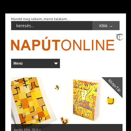
Mondd meg nékem, merre találom…
KönyvTár
április 15th, 2023 |