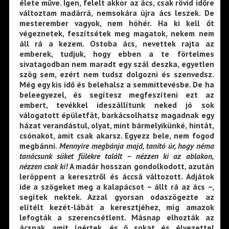
élete műve. Igen, felelt akkor az ács, csak rövid időre
változtam madárrá, nemsokára újra ács leszek. De
mesterember vagyok, nem hóhér. Ha ki kell őt
végeznetek, feszítsétek meg magatok, nekem nem
áll rá a kezem. Ostoba ács, nevettek rajta az
emberek, tudjuk, hogy ebben a te förtelmes
sivatagodban nem maradt egy szál deszka, egyetlen
szög sem, ezért nem tudsz dolgozni és szenvedsz.
Még egy kis idő és belehalsz a semmittevésbe. De ha
beleegyezel, és segítesz megfeszíteni ezt az
embert, tevékkel ideszállítunk neked jó sok
válogatott épületfát, barkácsolhatsz magadnak egy
házat verandástul, olyat, mint bármelyikünké, hintát,
csónakot, amit csak akarsz. Egyezz bele, nem fogod
megbánni.
Mennyire megbánja majd, tanító úr, hogy néma
tanácsunk süket fülekre talált – nézzen ki az ablakon,
nézzen csak ki!
A madár hosszan gondolkodott, azután
leröppent a keresztről és áccsá változott. Adjátok
ide a szögeket meg a kalapácsot – állt rá az ács –,
segítek nektek. Azzal gyorsan odaszögezte az
elítélt kezét-lábát a keresztjéhez, míg amazok
lefogták a szerencsétlent. Másnap elhozták az
ácsnak, amit ígértek, és ő sokat és élvezettel