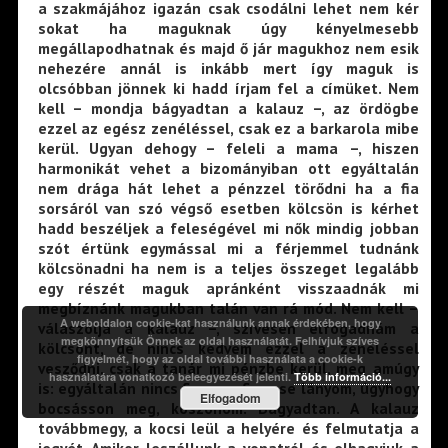
a szakmájához igazán csak csodálni lehet nem kér
sokat ha maguknak úgy kényelmesebb
megállapodhatnak és majd ő jár magukhoz nem esik
nehezére annál is inkább mert így maguk is
olcsóbban jönnek ki hadd írjam fel a címüket. Nem
kell – mondja bágyadtan a kalauz –, az ördögbe
ezzel az egész zenéléssel, csak ez a barkarola mibe
kerül. Ugyan dehogy – feleli a mama –, hiszen
harmonikát vehet a bizományiban ott egyáltalán
nem drága hát lehet a pénzzel törődni ha a fia
sorsáról van szó végső esetben kölcsön is kérhet
hadd beszéljek a feleségével mi nők mindig jobban
szót értünk egymással mi a férjemmel tudnánk
kölcsönadni ha nem is a teljes összeget legalább
egy részét maguk apránként visszaadnák mi
megbíznánk magukban talán van rá mód. Nem kell –
A weboldalon cookie-kat használunk annak érdekében, hogy
válaszolja a kalauz –, szívesen elfogadnám a
megkönnyítsük Önnek az oldal használatát. Felhívjuk szíves
kölcsönt, de nincs kedvem ezzel a zenéléssel
figyelmét, hogy az oldal további használata a cookie-k
vesződni, csak a tanár mi pénzbe kerül, meg amúgy
használatára vonatkozó beleegyezését jelenti.
Több információ...
is: egyáltalán nincs fiam, se fiam, se lányom, úgyhogy
Elfogadom
bocsásson meg, köszönöm. Bágyadtan. A kalauz
továbbmegy, a kocsi leül a helyére és felmutatja a
jegyét. Amikor leszállunk a vonatról és elhagyjuk a