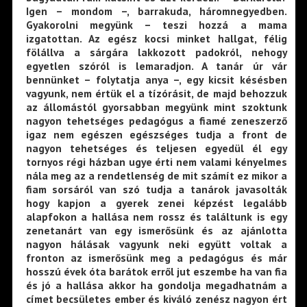
Igen – mondom –, barrakuda, háromnegyedben.
Gyakorolni megyünk – teszi hozzá a mama
izgatottan. Az egész kocsi minket hallgat, félig
fölállva a sárgára lakkozott padokról, nehogy
egyetlen szóról is lemaradjon. A tanár úr vár
bennünket – folytatja anya –, egy kicsit késésben
vagyunk, nem értük el a tízórásit, de majd behozzuk
az állomástól gyorsabban megyünk mint szoktunk
nagyon tehetséges pedagógus a fiamé zeneszerző
igaz nem egészen egészséges tudja a front de
nagyon tehetséges és teljesen egyedül él egy
tornyos régi házban ugye érti nem valami kényelmes
nála meg az a rendetlenség de mit számít ez mikor a
fiam sorsáról van szó tudja a tanárok javasolták
hogy kapjon a gyerek zenei képzést legalább
alapfokon a hallása nem rossz és találtunk is egy
zenetanárt van egy ismerősünk és az ajánlotta
nagyon hálásak vagyunk neki együtt voltak a
fronton az ismerősünk meg a pedagógus és már
hosszú évek óta barátok erről jut eszembe ha van fia
és jó a hallása akkor ha gondolja megadhatnám a
címet becsületes ember és kiváló zenész nagyon ért