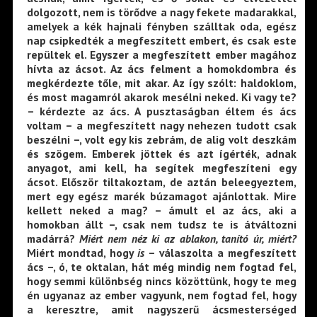
dolgozott, nem is törődve a nagy fekete madarakkal,
amelyek a kék hajnali fényben szálltak oda, egész
nap csipkedték a megfeszített embert, és csak este
repültek el. Egyszer a megfeszített ember magához
hívta az ácsot. Az ács felment a homokdombra és
megkérdezte tőle, mit akar. Az így szólt: haldoklom,
és most magamról akarok mesélni neked. Ki vagy te?
– kérdezte az ács. A pusztaságban éltem és ács
voltam – a megfeszített nagy nehezen tudott csak
beszélni –, volt egy kis zebrám, de alig volt deszkám
és szögem. Emberek jöttek és azt ígérték, adnak
anyagot, ami kell, ha segítek megfeszíteni egy
ácsot. Először tiltakoztam, de aztán beleegyeztem,
mert egy egész marék búzamagot ajánlottak. Mire
kellett neked a mag? – ámult el az ács, aki a
homokban állt –, csak nem tudsz te is átváltozni
madárrá?
Miért nem néz ki az ablakon, tanító úr, miért?
Miért mondtad, hogy
is
– válaszolta a megfeszített
ács –, ó, te oktalan, hát még mindig nem fogtad fel,
hogy semmi különbség nincs közöttünk, hogy te meg
én ugyanaz az ember vagyunk, nem fogtad fel, hogy
a keresztre, amit nagyszerű ácsmesterséged