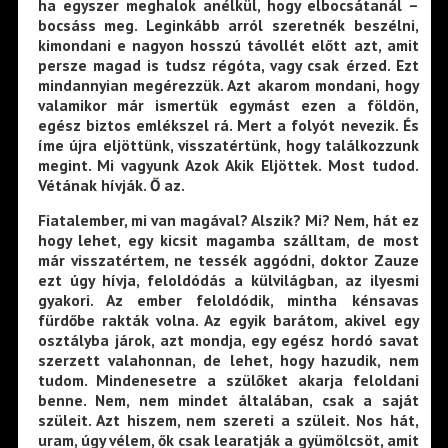
ha egyszer meghalok anélkül, hogy elbocsátanál –
bocsáss meg. Leginkább arról szeretnék beszélni,
kimondani e nagyon hosszú távollét előtt azt, amit
persze magad is tudsz régóta, vagy csak érzed. Ezt
mindannyian megérezzük. Azt akarom mondani, hogy
valamikor már ismertük egymást ezen a földön,
egész biztos emlékszel rá. Mert a folyót nevezik. És
íme újra eljöttünk, visszatértünk, hogy találkozzunk
megint. Mi vagyunk Azok Akik Eljöttek. Most tudod.
Vétának hívják. Ő az.
Fiatalember, mi van magával? Alszik? Mi? Nem, hát ez
hogy lehet, egy kicsit magamba szálltam, de most
már visszatértem, ne tessék aggódni, doktor Zauze
ezt úgy hívja, feloldódás a külvilágban, az ilyesmi
gyakori. Az ember feloldódik, mintha kénsavas
fürdőbe rakták volna. Az egyik barátom, akivel egy
osztályba járok, azt mondja, egy egész hordó savat
szerzett valahonnan, de lehet, hogy hazudik, nem
tudom. Mindenesetre a szülőket akarja feloldani
benne. Nem, nem mindet általában, csak a saját
szüleit. Azt hiszem, nem szereti a szüleit. Nos hát,
uram, úgy vélem, ők csak learatják a gyümölcsöt, amit