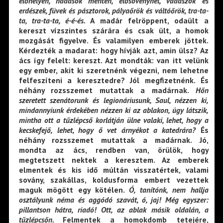
élőhelyén, nádasok mentén, élősövénynél, vadászok és
erdészek, füvek és pásztorok, pályaőrök és váltóőrök, tra-ta-
ta, tra-ta-ta, é-é-és.
A madár felröppent, odaült a
kereszt vízszintes szárára és csak ült, a homok
mozgását figyelve. És valamilyen emberek jöttek.
Kérdezték a madarat: hogy hívják azt, amin ülsz? Az
ács így felelt: kereszt. Azt mondták: van itt velünk
egy ember, akit ki szeretnénk végezni, nem lehetne
felfeszíteni a keresztedre? Jól megfizetnénk. És
néhány rozsszemet mutattak a madárnak.
Hőn
szeretett szenátorunk és legionáriusunk, Saul, nézzen ki,
mindannyiunk érdekében nézzen ki az
ablakon, úgy látszik,
mintha ott a tűzlépcső korlátján ülne valaki, lehet, hogy a
kecskefejő,
lehet, hogy ő vet árnyékot a katedrára?
És
néhány rozsszemet mutattak a madárnak. Jó,
mondta az ács, rendben van, örülök, hogy
megtetszett nektek a keresztem. Az emberek
elmentek és kis idő múltán visszatértek, valami
sovány, szakállas, koldusforma embert vezettek
maguk mögött egy kötélen.
Ó, tanítónk, nem hallja
osztályunk néma és aggódó szavát, ó, jaj!
Még egyszer:
pillantson hátra, riadó! Ott, az ablak másik oldalán, a
tűzlépcsőn.
Felmentek a homokdomb tetejére,