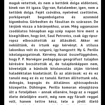
maguk vetettek, és nem a kettőnk dolga eldönteni,
kinek van itt igaza. Úgy van, fiatalember, igen, nem a
kettőnk dolga. Fejét csóválva, nyelvével csettintve,
porköpenyét begombolgatva és azonmód
kigombolva. Görbedten és fásultan és szárazon. De
térjünk vissza a bárányokhoz, uram. Még ugyanazon
csodálatos hónapban egy szép napon híre ment a
kisegítőben, hogy önt, Saul Petrovics, csak úgy ripsz-
ropsz elbocsátották az állásából. Akkor mi
nekiültünk, és írtunk egy kérvényt. A stílusa
lakonikus volt és szigorú, így hangzott: Ny. G. Perillo
iskolaigazgatónak. Kérvény. Azzal összefüggésben,
hogy P. P. Norvégov pedagógus-geográfust tulajdon
kérésére bocsátották el, de tulajdonképpen nem,
követeljük a bűnösök kitoloncolás útján történő
haladéktalan kiadatását. És az aláírások: ez és ez
tanuló meg ez és ez tanuló. Ketten állítottunk oda,
dobogás, kopogás és általános ajtócsapdosás
közepette. Dühöngve. Perillo komoran elnyújtózva
ült a foteljében – annak ellenére, hogy az a reggel
élete delelőjére esett, még nem egy fáradt reggel
volt, hanem tettre kész, tele a jövőt illető