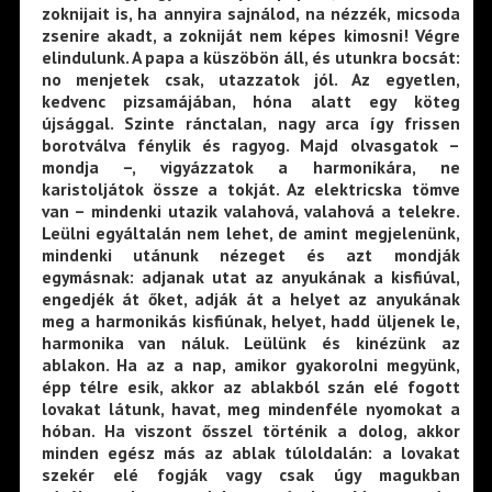
zoknijait is, ha annyira sajnálod, na nézzék, micsoda
zsenire akadt, a zokniját nem képes kimosni! Végre
elindulunk. A papa a küszöbön áll, és utunkra bocsát:
no menjetek csak, utazzatok jól. Az egyetlen,
kedvenc pizsamájában, hóna alatt egy köteg
újsággal. Szinte ránctalan, nagy arca így frissen
borotválva fénylik és ragyog. Majd olvasgatok –
mondja –, vigyázzatok a harmonikára, ne
karistoljátok össze a tokját. Az elektricska tömve
van – mindenki utazik valahová, valahová a telekre.
Leülni egyáltalán nem lehet, de amint megjelenünk,
mindenki utánunk nézeget és azt mondják
egymásnak: adjanak utat az anyukának a kisfiúval,
engedjék át őket, adják át a helyet az anyukának
meg a harmonikás kisfiúnak, helyet, hadd üljenek le,
harmonika van náluk. Leülünk és kinézünk az
ablakon. Ha az a nap, amikor gyakorolni megyünk,
épp télre esik, akkor az ablakból szán elé fogott
lovakat látunk, havat, meg mindenféle nyomokat a
hóban. Ha viszont ősszel történik a dolog, akkor
minden egész más az ablak túloldalán: a lovakat
szekér elé fogják vagy csak úgy magukban