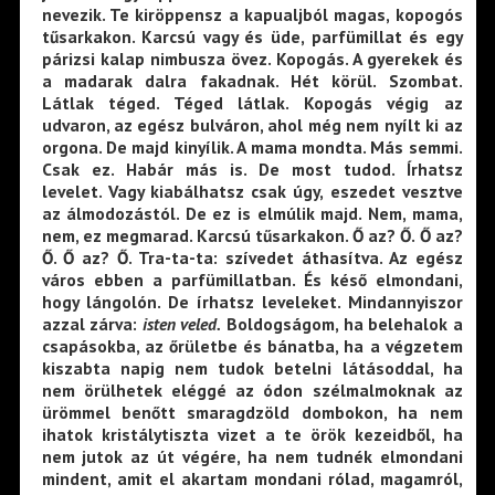
nevezik. Te kiröppensz a kapualjból magas, kopogós
tűsarkakon. Karcsú vagy és üde, parfümillat és egy
párizsi kalap nimbusza övez. Kopogás. A gyerekek és
a madarak dalra fakadnak. Hét körül. Szombat.
Látlak téged. Téged látlak. Kopogás végig az
udvaron, az egész bulváron, ahol még nem nyílt ki az
orgona. De majd kinyílik. A mama mondta. Más semmi.
Csak ez. Habár más is. De most tudod. Írhatsz
levelet. Vagy kiabálhatsz csak úgy, eszedet vesztve
az álmodozástól. De ez is elmúlik majd. Nem, mama,
nem, ez megmarad. Karcsú tűsarkakon. Ő az? Ő. Ő az?
Ő. Ő az? Ő. Tra-ta-ta: szívedet áthasítva. Az egész
város ebben a parfümillatban. És késő elmondani,
hogy lángolón. De írhatsz leveleket. Mindannyiszor
azzal zárva:
isten veled.
Boldogságom, ha belehalok a
csapásokba, az őrületbe és bánatba, ha a végzetem
kiszabta napig nem tudok betelni látásoddal, ha
nem örülhetek eléggé az ódon szélmalmoknak az
ürömmel benőtt smaragdzöld dombokon, ha nem
ihatok kristálytiszta vizet a te örök kezeidből, ha
nem jutok az út végére, ha nem tudnék elmondani
mindent, amit el akartam mondani rólad, magamról,