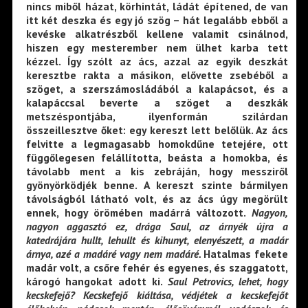
nincs miből házat, körhintát, ládát építened, de van
itt két deszka és egy jó szög – hát legalább ebből a
kevéske alkatrészből kellene valamit csinálnod,
hiszen egy mesterember nem ülhet karba tett
kézzel. Így szólt az ács, azzal az egyik deszkát
keresztbe rakta a másikon, elővette zsebéből a
szöget, a szerszámosládából a kalapácsot, és a
kalapáccsal beverte a szöget a deszkák
metszéspontjába, ilyenformán szilárdan
összeillesztve őket: egy kereszt lett belőlük. Az ács
felvitte a legmagasabb homokdűne tetejére, ott
függőlegesen felállította, beásta a homokba, és
távolabb ment a kis zebráján, hogy messziről
gyönyörködjék benne. A kereszt szinte bármilyen
távolságból látható volt, és az ács úgy megörült
ennek, hogy örömében madárrá változott.
Nagyon,
nagyon
aggasztó ez, drága Saul, az árnyék újra a
katedrájára hullt, lehullt és kihunyt, elenyészett, a madár
árnya, azé a madáré vagy nem madáré.
Hatalmas fekete
madár volt, a csőre fehér és egyenes, és szaggatott,
károgó hangokat adott ki.
Saul Petrovics, lehet, hogy
kecskefejő?
Kecskefejő kiáltása, védjétek a kecskefejőt