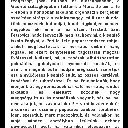
reggeltájt, jóval balrább és alacsonyabban, a
Vízöntő csillagképében feltűnik a Mars. De ami a fő
– ebben a hónapban iskolánk orgonaszín kertjében
szédítően virágzik a zelnicemeggy: mi ültettük oda,
több nemzedék bolondjai, hadd irigykedjen minden
nagyokos, aki arra jár az utcán. Tisztelt Saul
Petrovics, hadd jegyezzük meg itt, hogy mi, a kisegítő
iskola foglyai, a Perillo-féle papucsrendszer rabjai,
akiket megfosztottak a normális emberi hang
jogától és ezért kénytelenek tagolatlan magzati
üvöltéssel kiáltani, mi, a tanórák elháríthatatlan
pókhálóiba gabalyodott nyomorult muslicák, mi
azért a magunk buta módján mégiscsak szeretjük
ezt a gyűlöletes kisegítő sulit, az összes kertjével,
tanárával és ruhatárával. És ha felajánlanák, hogy
menjünk át egy normálisoknak való normális, rendes
iskolába, és emellett közölnék, hogy
meggyógyultunk és normálisak vagyunk, hát ne, ne,
nem akarjuk, ne zavarjatok el! – sírni kezdenénk és
arcunkat az ocsmány papucsos zsákba törölnénk.
Igen, szeretjük, mert megszoktuk, és valamikor, ha
majd minden osztályban leültünk néhány
úgynevezett évet, ha valamikor elvégezzük az