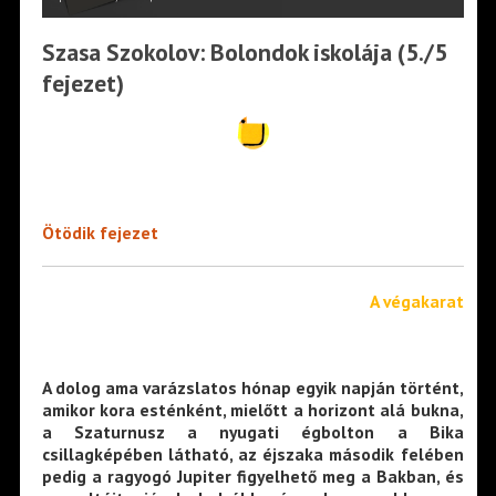
Szasa Szokolov: Bolondok ​iskolája (5./5
fejezet)
Ötödik fejezet
A végakarat
A dolog ama varázslatos hónap egyik napján történt,
amikor kora esténként, mielőtt a horizont alá bukna,
a Szaturnusz a nyugati égbolton a Bika
csillagképében látható, az éjszaka második felében
pedig a ragyogó Jupiter figyelhető meg a Bakban, és