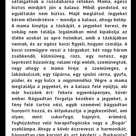
sétálgatnak a rozsdabarna réteken. Mama, egész
biztos mindjárt jön a kalauz. Miből gondolod, ez
egyáltalán nem biztos. Majd meglátod. Jegyeket
kérem ellenőrzésre – mondja a kalauz, ahogy belép.
A mama kinyitja a táskáját, a jegyeket keresi, de
sokáig nem találja. Izgalmában mind kipakolja az
ölébe azokat az apró holmikat, amik a táskájában
vannak, és az egész kocsi figyeli, hogyan csinálja. A
kocsi szemügyre veszi a tárgyakat: két vagy három
zsebkendő, kölnisüveg, rúzs, egy notesz, egy
lepréselt búzavirág: valami régi emlék, szemüvegtok,
vagy ahogy a mama hívja: a szemüveges, a
lakáskulcsok, egy tűpárna, egy spulni cérna, gyufa,
púder, és egy kulcs a
nagymamához
. Végre a mama
megtalálja a jegyeket, és a kalauz felé nyújtja, aki
már hozzánk ért: fekete egyenköpenyes, kövér
ember. Bágyadtan forgatja kezében a jegyeket, a
fény felé tartva nézi, egyik szemével bágyadtan
hunyorít hozzá, és átlyukasztja a jegykezelővel, ami
olyan, mint: cukorfogó, hajnyíró, erőmérő,
foghúzáshoz való harapófogócska vagy a „Bogár”
zseblámpa. Ahogy a kövér észreveszi a harmonikát,
bágyadtan rám kacsint és azt kérdezi: – Barkarola?