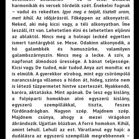
harmonikák és versek tördelik szét. Énekelni fognak
– vadul és rekedten.
Igya meg a teáját, tisztelt uram,
mert kihűl.
Az időjárásról. Főképpen az alkonyatról.
Neked, aki még kicsi vagy, a téli alkonyatban. Íme
leszáll, itt van. Lehetetlen élni és lehetetlen eljönni
az ablaktól. Nincs meg a holnapi leckéd egyetlen
ismert tantárgyból se. Mese. Odakinn alkonyodik, a
hó galambkék és hamuszürke, valamilyen
galambszárnyszín. Nincs meg a lecke. A szív, a
napfonat álmodozó üressége. A bánat teljessége.
Kicsi vagy. De tudod, már tudod. Anya azt mondta: ez
is elmúlik. A gyerekkor elrobog, mint egy csörömpölő
narancssárga villamos a hídon át, hideg, szinte nem
is létező tűzpermetet hintve szerteszét. Nyakkendő,
karóra, aktatáska. Mint apának. De lesz egy kislány,
a folyóparti homokban alvó egyszerű kislány,
egyszerű szempillákkal, tiszta, feszes
fürdőnadrágban. Nagyon szép. Majdnem szép.
Majdnem csúnya, ahogy a mezei virágokon
ábrándozik. Ujjatlan blúzban. A forró homokon. Kihűl,
amint lehull. Lehull az est. Váratlanul egy hajó: a
dudálásra az egyszerű szempillák megrebbennek –