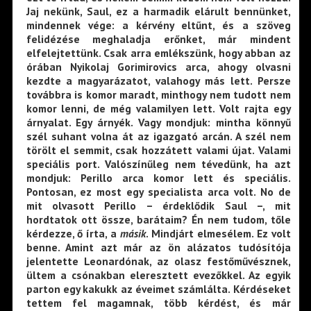
Jaj nekünk, Saul, ez a harmadik elárult bennünket,
mindennek vége: a kérvény eltűnt, és a szöveg
felidézése meghaladja erőnket, már mindent
elfelejtettünk. Csak arra emlékszünk, hogy abban az
órában Nyikolaj Gorimirovics arca, ahogy olvasni
kezdte a magyarázatot, valahogy más lett. Persze
továbbra is komor maradt, minthogy nem tudott nem
komor lenni, de még valamilyen lett. Volt rajta egy
árnyalat. Egy árnyék. Vagy mondjuk: mintha könnyű
szél suhant volna át az igazgató arcán. A szél nem
törölt el semmit, csak hozzátett valami újat. Valami
speciális port. Valószínűleg nem tévedünk, ha azt
mondjuk: Perillo arca komor lett és speciális.
Pontosan, ez most egy specialista arca volt. No de
mit olvasott Perillo – érdeklődik Saul –, mit
hordtatok ott össze, barátaim? Én nem tudom, tőle
kérdezze, ő írta, a
másik
. Mindjárt elmesélem. Ez volt
benne. Amint azt már az ön alázatos tudósítója
jelentette Leonardónak, az olasz festőművésznek,
ültem a csónakban eleresztett evezőkkel. Az egyik
parton egy kakukk az éveimet számlálta. Kérdéseket
tettem fel magamnak, több kérdést, és már