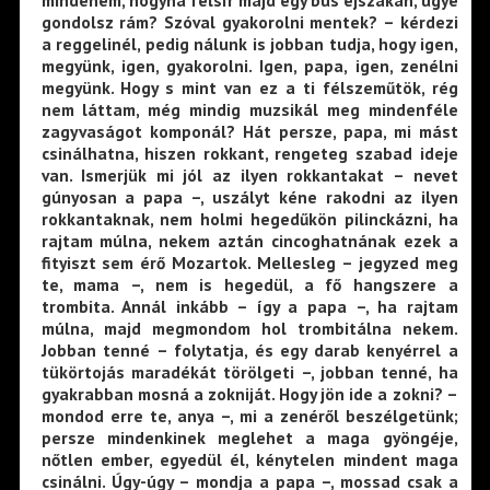
gondolsz rám? Szóval gyakorolni mentek? – kérdezi
a reggelinél, pedig nálunk is jobban tudja, hogy igen,
megyünk, igen, gyakorolni. Igen, papa, igen, zenélni
megyünk. Hogy s mint van ez a ti félszeműtök, rég
nem láttam, még mindig muzsikál meg mindenféle
zagyvaságot komponál? Hát persze, papa, mi mást
csinálhatna, hiszen rokkant, rengeteg szabad ideje
van. Ismerjük mi jól az ilyen rokkantakat – nevet
gúnyosan a papa –, uszályt kéne rakodni az ilyen
rokkantaknak, nem holmi hegedűkön pilinckázni, ha
rajtam múlna, nekem aztán cincoghatnának ezek a
fityiszt sem érő Mozartok. Mellesleg – jegyzed meg
te, mama –, nem is hegedül, a fő hangszere a
trombita. Annál inkább – így a papa –, ha rajtam
múlna, majd megmondom hol trombitálna nekem.
Jobban tenné – folytatja, és egy darab kenyérrel a
tükörtojás maradékát törölgeti –, jobban tenné, ha
gyakrabban mosná a zokniját. Hogy jön ide a zokni? –
mondod erre te, anya –, mi a zenéről beszélgetünk;
persze mindenkinek meglehet a maga gyöngéje,
nőtlen ember, egyedül él, kénytelen mindent maga
csinálni. Úgy-úgy – mondja a papa –, mossad csak a