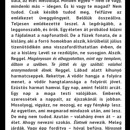
dala, az élet melódiája. Minden egyéb – nem te vagy,
mindenki más – idegen. És ki vagy te magad? Nem
tudod. Csak később tudod meg, felfűzve az
emlékezet üveggyöngyeit. Belőlük összeállva.
Teljesen emlékezetté leszel. A legdrágább, a
leggonoszabb, és örök. Egy életen át próbálod kiűzni
a fájdalmat a napfonatból. De a füzek fonata, de a
kislány, aki a forró homokban alszik, körülbelül július
tizenötödikén ama visszafordíthatatlan évben, de
az a kislány. Levél se rezdüljön, ne susogjon. Alszik.
Reggel.
Magányosan és elhagyatottan, mint egy templom,
álltam a szélben. Te jöttél és így szóltál: valahol
aranymadarak élnek.
Reggel. Lábad alatt kihunyó
harmatcseppek. Rekettye. A vödör hangja a folyóra
menet, a vödör hangtalansága a folyóról jövet.
Ezüstös harmat hamvai. Egy nap, amint felölti arcát.
Egy nap a maga testi valójában. Emberek,
szeressétek a nappalt, az éjszakánál is jobban.
Mosolyogj, vigyázz, ne mozogj, ez egy fénykép lesz.
Az egyetlen, ami megmarad mindazok után, ami lesz.
De még nem tudod. Azután – valahány éven át – az
élet. Ahogy nevezni szokás.
Életnek
nevezik. Meleg
járdák. Vagy épp fordítva – hóval befúva.
Városnak