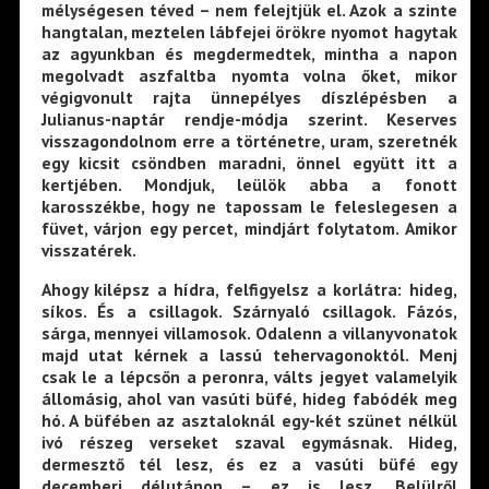
mélységesen téved – nem felejtjük el. Azok a szinte
hangtalan, meztelen lábfejei örökre nyomot hagytak
az agyunkban és megdermedtek, mintha a napon
megolvadt aszfaltba nyomta volna őket, mikor
végigvonult rajta ünnepélyes díszlépésben a
Julianus-naptár rendje-módja szerint. Keserves
visszagondolnom erre a történetre, uram, szeretnék
egy kicsit csöndben maradni, önnel együtt itt a
kertjében. Mondjuk, leülök abba a fonott
karosszékbe, hogy ne tapossam le feleslegesen a
füvet, várjon egy percet, mindjárt folytatom. Amikor
visszatérek.
Ahogy kilépsz a hídra, felfigyelsz a korlátra: hideg,
síkos. És a csillagok. Szárnyaló csillagok. Fázós,
sárga, mennyei villamosok. Odalenn a villanyvonatok
majd utat kérnek a lassú tehervagonoktól. Menj
csak le a lépcsőn a peronra, válts jegyet valamelyik
állomásig, ahol van vasúti büfé, hideg fabódék meg
hó. A büfében az asztaloknál egy-két szünet nélkül
ivó részeg verseket szaval egymásnak. Hideg,
dermesztő tél lesz, és ez a vasúti büfé egy
decemberi délutánon – ez is lesz. Belülről