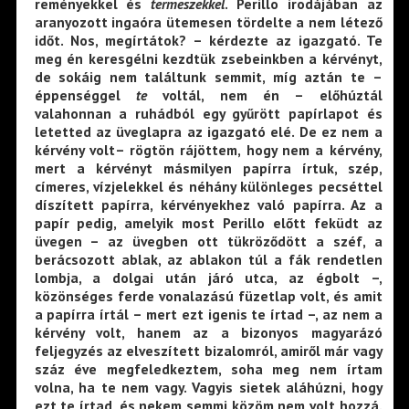
reményekkel és
termeszekkel
. Perillo irodájában az
aranyozott ingaóra ütemesen tördelte a nem létező
időt. Nos, megírtátok? – kérdezte az igazgató. Te
meg én keresgélni kezdtük zsebeinkben a kérvényt,
de sokáig nem találtunk semmit, míg aztán te –
éppenséggel
te
voltál, nem én – előhúztál
valahonnan a ruhádból egy gyűrött papírlapot és
letetted az üveglapra az igazgató elé. De ez nem a
kérvény volt– rögtön rájöttem, hogy nem a kérvény,
mert a kérvényt másmilyen papírra írtuk, szép,
címeres, vízjelekkel és néhány különleges pecséttel
díszített papírra, kérvényekhez való papírra. Az a
papír pedig, amelyik most Perillo előtt feküdt az
üvegen – az üvegben ott tükröződött a széf, a
berácsozott ablak, az ablakon túl a fák rendetlen
lombja, a dolgai után járó utca, az égbolt –,
közönséges ferde vonalazású füzetlap volt, és amit
a papírra írtál – mert ezt igenis te írtad –, az nem a
kérvény volt, hanem az a bizonyos magyarázó
feljegyzés az elveszített bizalomról, amiről már vagy
száz éve megfeledkeztem, soha meg nem írtam
volna, ha te nem vagy. Vagyis sietek aláhúzni, hogy
ezt te írtad, és nekem semmi közöm nem volt hozzá.