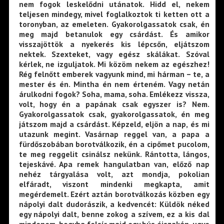
nem fogok leskelődni utánatok. Hidd el, nekem
teljesen mindegy, mivel foglalkoztok ti ketten ott a
toronyban, az emeleten. Gyakorolgassatok csak, én
meg majd betanulok egy csárdást. És amikor
visszajöttök a nyekerés kis lépcsőn, eljátszom
nektek. Szexteket, vagy egész skálákat. Szóval
kérlek, ne izguljatok. Mi közöm nekem az egészhez!
Rég felnőtt emberek vagyunk mind, mi hárman – te, a
mester és én. Mintha én nem érteném. Vagy netán
árulkodni fogok? Soha, mama, soha. Emlékezz vissza,
volt, hogy én a papának csak egyszer is? Nem.
Gyakorolgassatok csak, gyakorolgassatok, én meg
játszom majd a csárdást. Képzeld, eljön a nap, és mi
utazunk megint. Vasárnap reggel van, a papa a
fürdőszobában borotválkozik, én a cipőmet pucolom,
te meg reggelit csinálsz nekünk. Rántotta, lángos,
tejeskávé. Apa remek hangulatban van, előző nap
nehéz tárgyalása volt, azt mondja, pokolian
elfáradt, viszont mindenki megkapta, amit
megérdemelt. Ezért aztán borotválkozás közben egy
nápolyi dalt dudorászik, a kedvencét: Küldök néked
egy nápolyi dalt, benne zokog a szívem, ez a kis dal
mindenem, hogyha felsír majd egy bús éjszakán, ugye