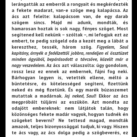
lerángatták az emberről a rongyait és megkérdezték
a fekete madarat, van-e szöge meg kalapácsa. Az
ács azt felelte: kalapácsom van, de egy darab
szögem sincs. Majd mi adunk, mondták, és
hamarosan hoztak is sok nagy, fényes szöget. Most
segítened kell nekünk – szóltak –, mi lefogjuk ezt az
embert, te pedig szögeld oda a kezét meg a lábát a
kereszthez, tessék, három szög.
Figyelem, Saul
kapitány, árnyék a fedélzettől jobbra, rendeljen el össztüzet
minden ágyúból, bepárásodott a távcsöve, közelít már a
nagy veszedelem.
Az ács azt válaszolta: úgy gondolom,
rossz lesz ez ennek az embernek, fájni fog neki.
Bárhogyan legyen is, vetették ellene, méltó a
büntetésre, és kötelességed segíteni, fizettünk
neked és még fizetünk. És egy marék búzaszemet
mutattak a madárnak
. Jaj neked, Saul
! Ekkor az ács
megpróbált túljárni az eszükön. Azt mondta az
odajött embereknek: nem látjátok talán, hogy
közönséges fekete madár vagyok, hogyan tudnék én
szögeket beverni? Ne tettesd magad, mondták
amazok, teljes bizonyossággal tudjuk, ki vagy. Hiszen
te ács vagy, az ács dolga pedig a szögbeverés, ez