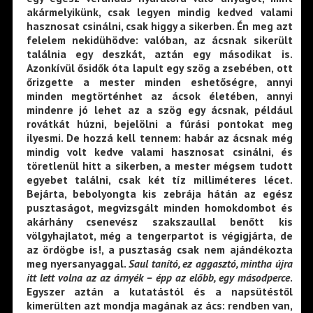
akármelyikünk, csak legyen mindig kedved valami
hasznosat csinálni, csak higgy a sikerben. Én meg azt
felelem nekidühödve: valóban, az ácsnak sikerült
találnia egy deszkát, aztán egy másodikat is.
Azonkívül ősidők óta lapult egy szög a zsebében, ott
őrizgette a mester minden eshetőségre, annyi
minden megtörténhet az ácsok életében, annyi
mindenre jó lehet az a szög egy ácsnak, például
rovátkát húzni, bejelölni a fúrási pontokat meg
ilyesmi. De hozzá kell tennem: habár az ácsnak még
mindig volt kedve valami hasznosat csinálni, és
töretlenül hitt a sikerben, a mester mégsem tudott
egyebet találni, csak két tíz milliméteres lécet.
Bejárta, bebolyongta kis zebrája hátán az egész
pusztaságot, megvizsgált minden homokdombot és
akárhány csenevész szakszaullal benőtt kis
völgyhajlatot, még a tengerpartot is végigjárta, de
az ördögbe is!, a pusztaság csak nem ajándékozta
meg nyersanyaggal.
Saul tanító, ez aggasztó, mintha újra
itt
lett volna az az árnyék – épp az előbb, egy másodperce
.
Egyszer aztán a kutatástól és a napsütéstől
kimerülten azt mondja magának az ács: rendben van,