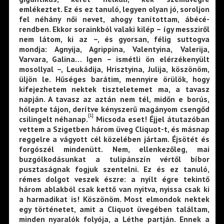
emlékeztet. Ez és ez tanuló, legyen olyan jó, soroljon
fel néhány női nevet, ahogy tanítottam, ábécé-
rendben. Ekkor sorainkból valaki kilép – így messziről
nem látom, ki az –, és gyorsan, félig suttogva
mondja: Agnyija, Agrippina, Valentyina, Valerija,
Varvara, Galina… Igen – ismétli ön elérzékenyült
mosollyal –, Leukádija, Hrisztyina, Julija, köszönöm,
üljön le. Hűséges barátim, mennyire örülök, hogy
kifejezhetem nektek tiszteletemet ma, a tavasz
napján. A tavasz az aztán nem tél, midőn e borús,
hólepte tájon, derítve kényszerű magányom csengőd
[1]
csilingelt néhanap.
Micsoda eset! Éjjel átutazóban
vettem a Szigetben három üveg Cliquot-t, és másnap
reggelre a vágyott cél közelében jártam. Éjsötét és
forgószél mindenütt. Nem, ellenkezőleg, mai
buzgólkodásunkat a tulipánszín vértől bíbor
pusztaságnak fogjuk szentelni. Ez és ez tanuló,
rémes dolgot veszek észre: a nyílt égre tekintő
három ablakból csak kettő van nyitva, nyissa csak ki
a harmadikat is! Köszönöm. Most elmondok nektek
egy történetet, amit a Cliquot üvegében találtam,
minden nyaralók folyója, a Léthe partján. Ennek a