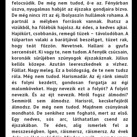
felocsúdik. De még nem tudod, ő-e az. Fényárban
úszva, nyugalmas habját az éjszaka gondjaira bízva.
De még nincs itt az éj. Ibolyaszín hullámok rohama. A
partnál a mélyben források vannak. Ihatsz a
vizükből, ha fölébük hajolsz. Az édes, a kedves ajkai.
Hajókürt, csobbanás, remegő tüzek – távolodóban. A
túlparton valaki a barátjával beszélget, tüzet rak,
hogy teát főzzön. Nevetnek. Hallani a gyufa
sercenését. Ki vagy te, nem tudom. A fenyők csúcsain,
koronáik sűrűjében szúnyogok éjszakáznak. Július
kellős közepe. Azután leereszkednek a vízhez.
Fűillat. Nagy meleg. Ez a boldogság, de te nem tudsz
róla. Még nem tudod. Harismadár. Az éj ránk simult
és folyni kezdett, gondosan forgatja az égi
malomköveket. Hogy nevezik ezt a folyót? A folyót
nevezik. És az éjt nevezik. Miről fogsz álmodni?
Semmiről sem álmodsz. Harisról, kecskefejőről
álmodsz. De még nem tudod. Majdnem csúnyának
mondható. De senkihez sem fogható, mert az első.
Egy nedves, sós arc, láthatatlan csend az
éjszakában. Te édes, alig ismerlek fel a
messzeségben. Igen, ráismersz, ráismersz. Az évek