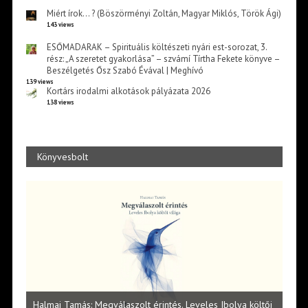
Miért írok… ? (Böszörményi Zoltán, Magyar Miklós, Török Ági)
143 views
ESŐMADARAK – Spirituális költészeti nyári est-sorozat, 3.
rész: „A szeretet gyakorlása” – szvámí Tírtha Fekete könyve –
Beszélgetés Ősz Szabó Évával | Meghívó
139 views
Kortárs irodalmi alkotások pályázata 2026
138 views
Könyvesbolt
l
Halmai Tamás: Megválaszolt érintés. Leveles Ibolya költői