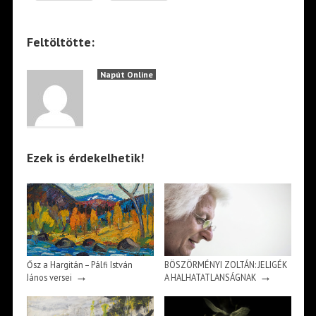
Feltöltötte:
Napút Online
Ezek is érdekelhetik!
Ősz a Hargitán – Pálfi István
BÖSZÖRMÉNYI ZOLTÁN: JELIGÉK
→
→
János versei
A HALHATATLANSÁGNAK