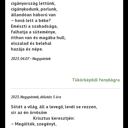
cigányország lettünk,
cigánykodunk, porlunk,
állandóan háború van
– hová lett a béke?
Emészti a szabadsága,
falhatja a süteménye,
itthon van és magába hull,
elszalad és belehal
hazája és népe.
2023. 04.07 – Nagypéntek
Tükörképből fenyőágra
2023. Nagypéntek, délután 5 óra
Sötét a világ, áll a levegő, levél se rezzen,
sír az én örvösöm
——————-
Krisztus keresztjén:
– Megölték, szegényt,