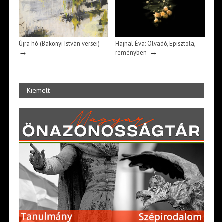
Újra hó (Bakonyi István versei)
Hajnal Éva: Olvadó, Episztola,
→
→
reményben
Kiemelt