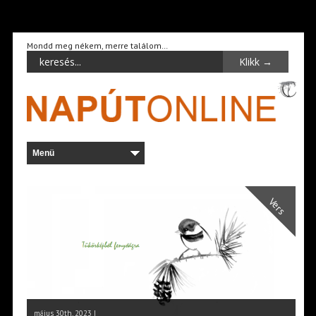
Mondd meg nékem, merre találom…
Vers
május 30th, 2023 |