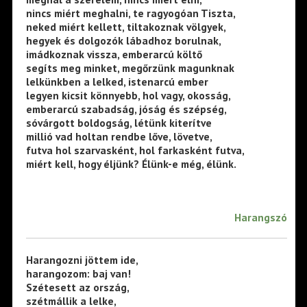
nincs miért meghalni, te ragyogóan Tiszta,
neked miért kellett, tiltakoznak völgyek,
hegyek és dolgozók lábadhoz borulnak,
imádkoznak vissza, emberarcú költő
segíts meg minket, megőrzünk magunknak
lelkünkben a lelked, istenarcú ember
legyen kicsit könnyebb, hol vagy, okosság,
emberarcú szabadság, jóság és szépség,
sóvárgott boldogság, létünk kiterítve
millió vad holtan rendbe lőve, lövetve,
futva hol szarvasként, hol farkasként futva,
miért kell, hogy éljünk? Élünk-e még, élünk.
Harangszó
Harangozni jöttem ide,
harangozom: baj van!
Szétesett az ország,
szétmállik a lelke,