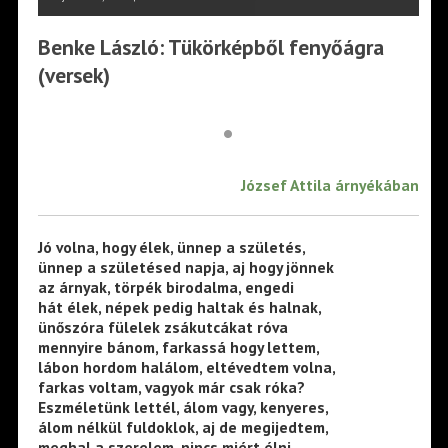
Benke László: Tükörképből fenyőágra
(versek)
•
József Attila árnyékában
Jó volna, hogy élek, ünnep a születés,
ünnep a születésed napja, aj hogy jönnek
az árnyak, törpék birodalma, engedi
hát élek, népek pedig haltak és halnak,
ünőszóra fülelek zsákutcákat róva
mennyire bánom, farkassá hogy lettem,
lábon hordom halálom, eltévedtem volna,
farkas voltam, vagyok már csak róka?
Eszméletünk lettél, álom vagy, kenyeres,
álom nélkül fuldoklok, aj de megijedtem,
meghal a szerelem, nincs miért élni,