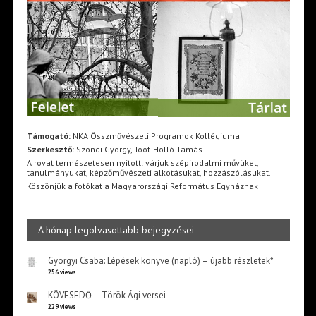
Támogató:
NKA Összművészeti Programok Kollégiuma
Szerkesztő:
Szondi György, Toót-Holló Tamás
A rovat természetesen nyitott: várjuk szépirodalmi művüket,
tanulmányukat, képzőművészeti alkotásukat, hozzászólásukat.
Köszönjük a fotókat a Magyarországi Református Egyháznak
A hónap legolvasottabb bejegyzései
Györgyi Csaba: Lépések könyve (napló) – újabb részletek*
256 views
KÖVESEDŐ – Török Ági versei
229 views