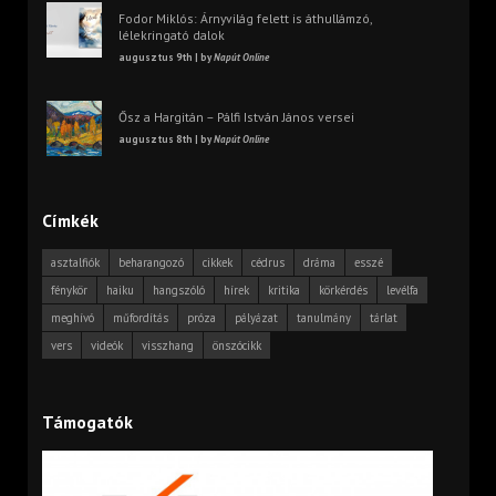
Fodor Miklós: Árnyvilág felett is áthullámzó,
lélekringató dalok
augusztus 9th | by
Napút Online
Ősz a Hargitán – Pálfi István János versei
augusztus 8th | by
Napút Online
Címkék
asztalfiók
beharangozó
cikkek
cédrus
dráma
esszé
fénykör
haiku
hangszóló
hírek
kritika
körkérdés
levélfa
meghívó
műfordítás
próza
pályázat
tanulmány
tárlat
vers
videók
visszhang
önszócikk
Támogatók