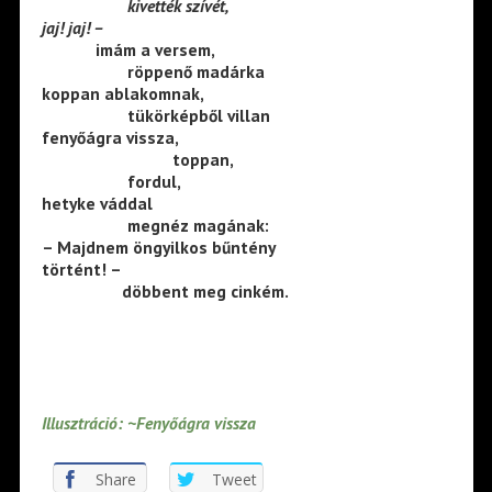
——————-
kivették szívét,
jaj! jaj! –
————
imám a versem,
——————-
röppenő madárka
koppan ablakomnak,
——————-
tükörképből villan
fenyőágra vissza,
—————————–
toppan,
——————-
fordul,
hetyke váddal
——————-
megnéz magának:
– Majdnem öngyilkos bűntény
történt! –
——————
döbbent meg cinkém.
Illusztráció: ~Fenyőágra vissza
Share
Tweet