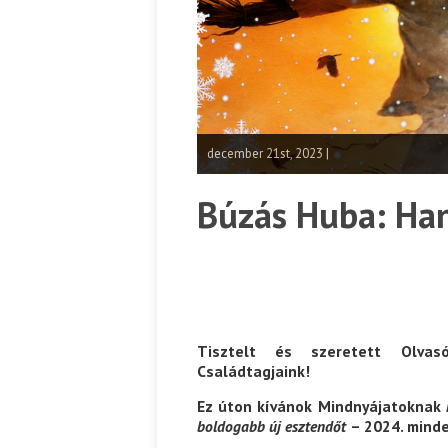
december 21st, 2023 |
Búzás Huba: Ha
Tisztelt és szeretett Olvas
Családtagjaink!
Ez úton kívánok Mindnyájatoknak
boldogabb új esztendőt
– 2024. minde