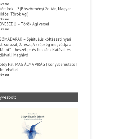
6 views
iért írok… ? (Böszörményi Zoltán, Magyar
iklós, Török Ági)
9 views
ÖVESEDŐ – Török Ági versei
3 views
SŐMADARAK – Spirituális költészeti nyári
st-sorozat, 2. rész: „A szépség megváltja a
ilágot” – beszélgetés Huszárik Katával és
tilával | Meghívó
s
öldy Pál: MAG ÁLMA VIRÁG | Könyvbemutató |
ilmfelvétel
0 views
yvesbolt