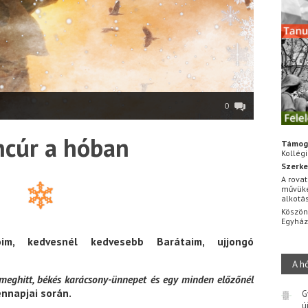
0
ncúr a hóban
Támog
Kollég
Szerke
A rovat
művüke
alkotá
Köszön
Egyhá
óim, kedvesnél kedvesebb Barátaim, ujjongó
A h
meghitt, békés karácsony-ünnepet és egy minden előzőnél
nnapjai során.
G
ú