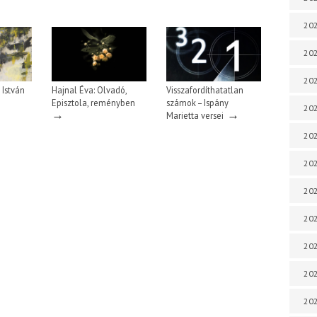
202
202
202
 István
Hajnal Éva: Olvadó,
Visszafordíthatatlan
Episztola, reményben
számok – Ispány
202
→
→
Marietta versei
202
202
202
202
20
20
202