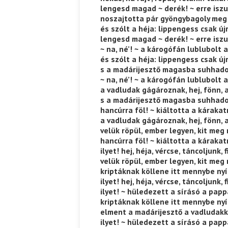
lengesd magad ~ derék! ~ erre iszun
noszajtotta pár gyöngybagoly meg
és szólt a héja: lippengess csak újr
lengesd magad ~ derék! ~ erre iszun
~ na, né’! ~ a károgófán lublubolt 
és szólt a héja: lippengess csak újr
s a madárijesztő magasba suhhad
~ na, né’! ~ a károgófán lublubolt a
a vadludak gágároznak, hej, fönn, 
s a madárijesztő magasba suhhado
hancúrra föl! ~ kiáltotta a kárakat
a vadludak gágároznak, hej, fönn, 
velük röpül, ember legyen, kit meg
hancúrra föl! ~ kiáltotta a kárakat
ilyet! hej, héja, vércse, táncoljunk, f
velük röpül, ember legyen, kit meg
kriptáknak köllene itt mennybe nyí
ilyet! hej, héja, vércse, táncoljunk, f
ilyet! ~ hüledezett a sírásó a papp
kriptáknak köllene itt mennybe nyí
elment a madárijesztő a vadludakk
ilyet! ~ hüledezett a sírásó a papp