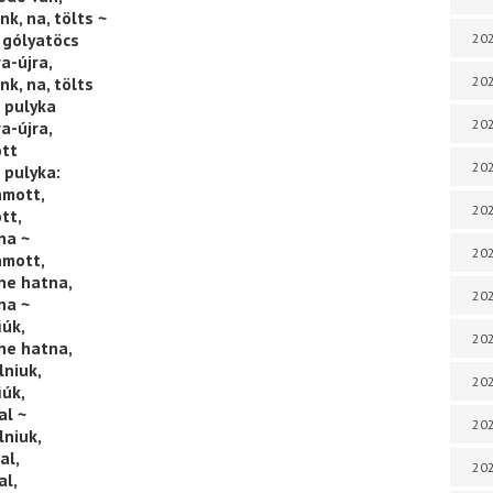
k, na, tölts ~
 gólyatöcs
202
a-újra,
k, na, tölts
202
a pulyka
202
a-újra,
ott
202
 pulyka:
amott,
202
tt,
na ~
202
amott,
 ne hatna,
202
na ~
iúk,
20
 ne hatna,
lniuk,
20
iúk,
al ~
202
lniuk,
al,
202
al,