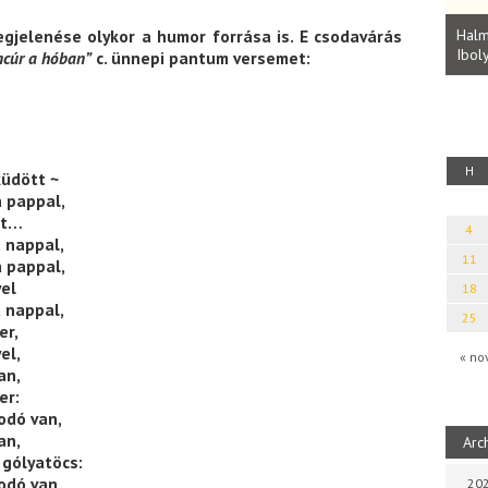
KEK DALAI.
Laka
 (Fordította:
Halmai Tamás: Megválaszolt érintés. Leveles
jelenése olykor a humor forrása is. E csodavárás
Sárs
Ibolya költői világa
cúr a hóban”
c. ünnepi pantum versemet:
H
küdött ~
a pappal,
öt…
4
 nappal,
11
a pappal,
yel
18
 nappal,
25
er,
el,
« no
an,
er:
rodó van,
an,
Arc
gólyatöcs:
rodó van,
202