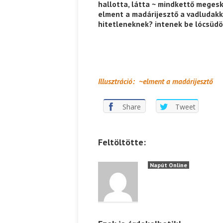
hallotta, látta ~ mindkettő meges
elment a madárijesztő a vadludakk
hitetleneknek? intenek be lócsüdö
Illusztráció: ~
elment a madárijesztő
Share
Tweet
Feltöltötte:
Napút Online