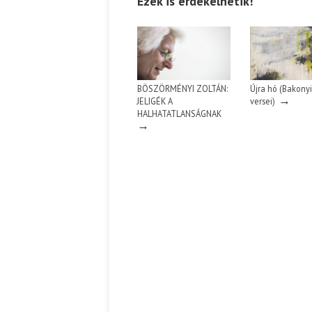
Ezek is érdekelhetik!
BÖSZÖRMÉNYI ZOLTÁN:
Újra hó (Bakonyi
→
JELIGÉK A
versei)
HALHATATLANSÁGNAK
→