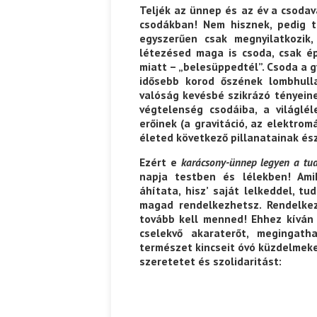
Teljék az ünnep és az év a csodav
csodákban! Nem hisznek, pedig t
egyszerűen csak megnyilatkozik,
létezésed maga is csoda, csak é
miatt – „belesüppedtél”. Csoda a 
idősebb korod őszének lombhull
valóság kevésbé szikrázó tényeine
végtelenség csodáiba, a világlé
erőinek (a gravitáció, az elektro
életed következő pillanatainak ész
Ezért
e
karácsony-ünnep
legyen a tu
napja testben és lélekben! Ami
áhítata, hisz’ saját lelkeddel, t
magad rendelkezhetsz. Rendelkez
tovább kell menned! Ehhez kíván 
cselekvő akaraterőt, megingath
természet kincseit óvó küzdelmeket
szeretetet és szolidaritást: