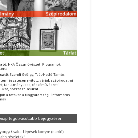
ató:
NKA Összművészeti Programok
iuma
sztő:
Szondi György, Toót-Holló Tamás
 természetesen nyitott: várjuk szépirodalmi
t, tanulmányukat, képzőművészeti
sukat, hozzászólásukat.
jük a fotókat a Magyarországi Református
znak
ónap legolvasottabb bejegyzései
yörgyi Csaba: Lépések könyve (napló) –
jabb részletek*