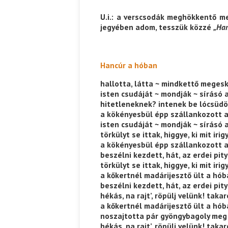
Parvathy Baul: A NAGY LEL
Bevezetés a bául ösvénybe
U.i.:
a verscsodák meghökkentő meg
Rideg Zsófia)
jegyében adom, tesszük közzé
„Han
Káplán Géza: Erotikai kalauz
Hancúr a hóban
hallotta, látta ~ mindkettő meges
isten csudáját ~ mondják ~ sírásó 
hitetleneknek? intenek be lócsüd
a kökényesbül épp szállankozott a
isten csudáját ~ mondják ~ sírásó 
törkülyt se ittak, higgye, ki mit irig
a kökényesbül épp szállankozott a
beszélni kezdett, hát, az erdei pity
törkülyt se ittak, higgye, ki mit irigy
a kőkertnél madárijesztő ült a hób
beszélni kezdett, hát, az erdei pity
hékás, na rajt’, röpülj velünk! taka
a kőkertnél madárijesztő ült a hób
noszajtotta pár gyöngybagoly meg 
hékás, na rajt’, röpülj velünk! taka