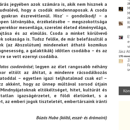
árás jegyében azok számára is, akik nem hisznek a
25
M
udvalévő, hogy a csodák mindennaposak. A csoda
M
 gyakran észrevétlenül. Hisz’ – gondolkodj! – a
21
ppen látványába, érzékelésébe – megszokottsága
K
gyerekkor mesevilága, szerelmi életed élményvilága,
20
ajtása és az elmúlás. Csoda a minket körülvevő
E
k sokasága is. Tudsz felőle, de már belefásultál a
e
lek (az Abszolútum) mindeneket átható kozmikus
v
mágnesesség, a galaktikák) időtlen csodáiba – és az
Jász At
re se vett ezernyi csodáiba.
193 view
Z
F
datos csodavárásé;
legyen az élet rangosabb néhány
14
kor eltölt az áhítat, a mindenre rácsodálkozás
udatoddal – egyetlen igazi teljhatalmad csak ez! –
z akként, hogy az ünnep múltával sorsod útjain
Mindnyájatoknak eltökéltséget, hitet, kultúrát és
Kön
atatlan igazságérzetet, e földi életünket, s a
, az emberi jogok tiszteletét, embertársaink iránti
Búzás Huba (
költő, esszé- és drámaíró)