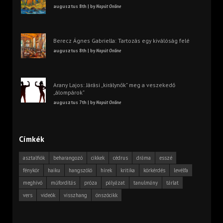
augusztus 8th | by
Napút Online
Berecz Ágnes Gabriella: Tartozás egy kiválóság felé
augusztus 8th | by
Napút Online
Arany Lajos: Járási „királynők” meg a veszekedő
„álompárok”
augusztus 7th | by
Napút Online
Címkék
asztalfiók
beharangozó
cikkek
cédrus
dráma
esszé
fénykör
haiku
hangszóló
hírek
kritika
körkérdés
levélfa
meghívó
műfordítás
próza
pályázat
tanulmány
tárlat
vers
videók
visszhang
önszócikk