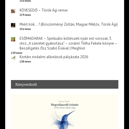
256 views
KÖVESEDŐ – Török Ági versei
229 views
Miért írok… ? (Böszörményi Zoltán, Magyar Miklós, Török Ági)
156 views
ESŐMADARAK – Spirituális költészeti nyári est-sorozat, 3.
rész: „A szeretet gyakorlása” – szvámí Tírtha Fekete könyve –
Beszélgetés Ősz Szabó Évával | Meghívó
139 views
Kortárs irodalmi alkotások pályázata 2026
138 views
Könyvesbolt