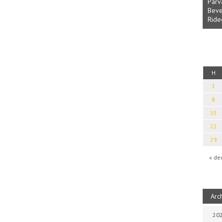
Parvathy Baul: A NAGY LELKEK DALAI.
Bevezetés a bául ösvénybe (Fordította:
Rideg Zsófia)
 kalauz
H
1
8
15
22
29
« de
Arc
202