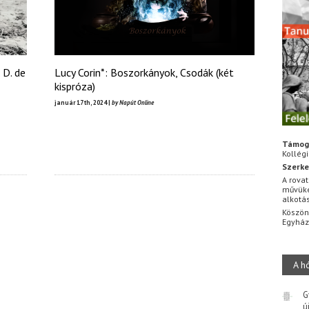
 D. de
Lucy Corin*: Boszorkányok, Csodák (két
kispróza)
január 17th, 2024 |
by Napút Online
Támog
Kollég
Szerke
A rovat
művüke
alkotá
Köszön
Egyhá
A h
G
ú