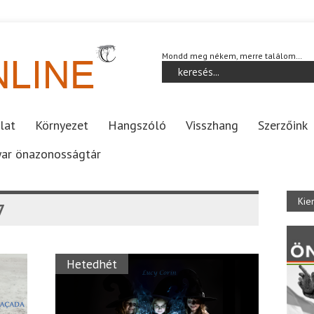
Mondd meg nékem, merre találom…
lat
Környezet
Hangszóló
Visszhang
Szerzőink
ar önazonosságtár
Kie
7
Hetedhét