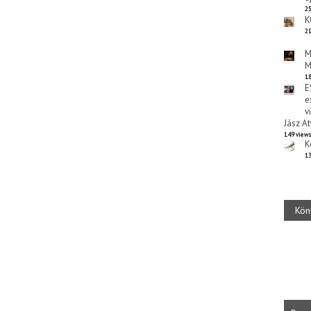
25
K
21
M
M
18
E
e
v
Jász At
149 view
K
13
Kön