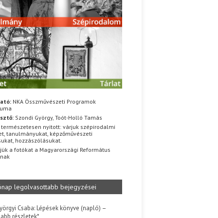
ató:
NKA Összművészeti Programok
iuma
sztő:
Szondi György, Toót-Holló Tamás
 természetesen nyitott: várjuk szépirodalmi
t, tanulmányukat, képzőművészeti
sukat, hozzászólásukat.
jük a fotókat a Magyarországi Református
znak
ónap legolvasottabb bejegyzései
yörgyi Csaba: Lépések könyve (napló) –
jabb részletek*