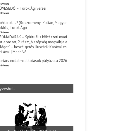
6 views
ÖVESEDŐ – Török Ági versei
0 views
iért írok… ? (Böszörményi Zoltán, Magyar
iklós, Török Ági)
3 views
SŐMADARAK – Spirituális költészeti nyári
st-sorozat, 2. rész: „A szépség megváltja a
ilágot” – beszélgetés Huszárik Katával és
tilával | Meghívó
s
ortárs irodalmi alkotások pályázata 2026
6 views
yvesbolt