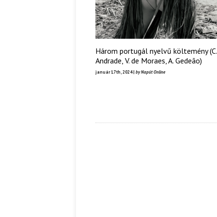
Három portugál nyelvű költemény (C.
Andrade, V. de Moraes, A. Gedeão)
január 17th, 2024 |
by Napút Online