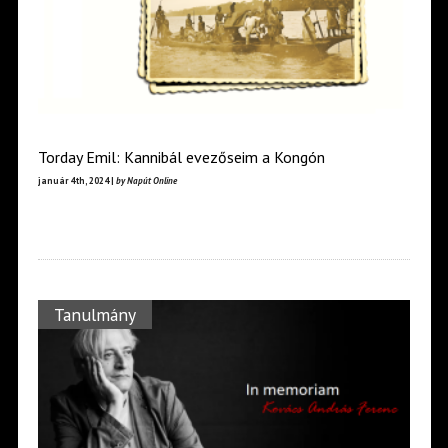
Torday Emil: Kannibál evezőseim a Kongón
január 4th, 2024 |
by Napút Online
Tanulmány