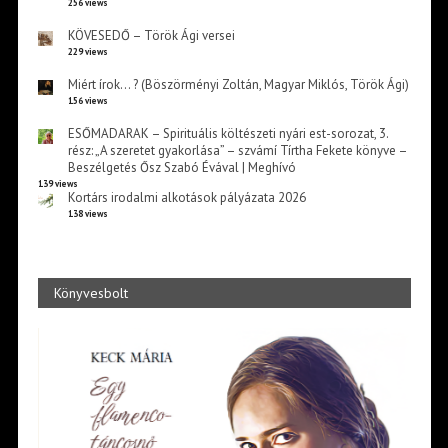
256 views
KÖVESEDŐ – Török Ági versei
229 views
Miért írok… ? (Böszörményi Zoltán, Magyar Miklós, Török Ági)
156 views
ESŐMADARAK – Spirituális költészeti nyári est-sorozat, 3.
rész: „A szeretet gyakorlása” – szvámí Tírtha Fekete könyve –
Beszélgetés Ősz Szabó Évával | Meghívó
139 views
Kortárs irodalmi alkotások pályázata 2026
138 views
Könyvesbolt