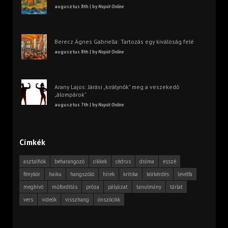
augusztus 8th | by
Napút Online
Berecz Ágnes Gabriella: Tartozás egy kiválóság felé
augusztus 8th | by
Napút Online
Arany Lajos: Járási „királynők” meg a veszekedő
„álompárok”
augusztus 7th | by
Napút Online
Címkék
asztalfiók
beharangozó
cikkek
cédrus
dráma
esszé
fénykör
haiku
hangszóló
hírek
kritika
körkérdés
levélfa
meghívó
műfordítás
próza
pályázat
tanulmány
tárlat
vers
videók
visszhang
önszócikk