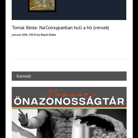
Tornai Xénia: Na’Conxypanban hull a hó (versek)
január 10th, 2024 |
by Napút Online
Kiemelt