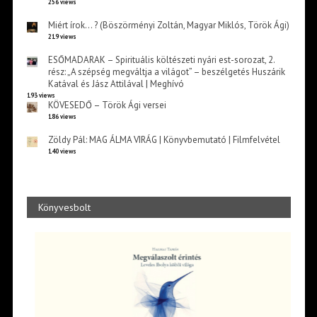
256 views
Miért írok… ? (Böszörményi Zoltán, Magyar Miklós, Török Ági)
219 views
ESŐMADARAK – Spirituális költészeti nyári est-sorozat, 2.
rész: „A szépség megváltja a világot” – beszélgetés Huszárik
Katával és Jász Attilával | Meghívó
193 views
KÖVESEDŐ – Török Ági versei
186 views
Zöldy Pál: MAG ÁLMA VIRÁG | Könyvbemutató | Filmfelvétel
140 views
Könyvesbolt