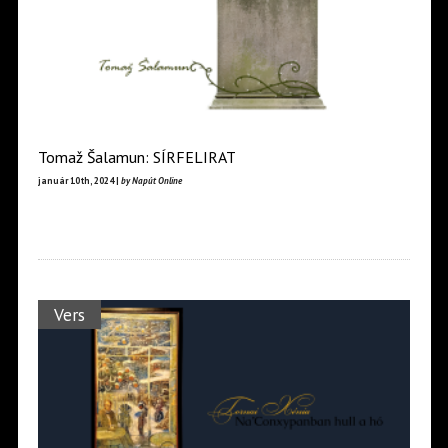
Tomaž Šalamun: SÍRFELIRAT
január 10th, 2024 |
by Napút Online
Vers