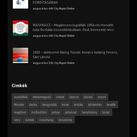
FORDÍTÁSÁBAN
augusztus 6th | by
Napút Online
ÍRÁSFRÁSZ – Magánszociográfiák 1956-ról Horváth
Júlia Borbála összeállításában. Első, bevezető rész
augusztus 6th | by
Napút Online
2650 – Jámborné Balog Tünde, Kovács katáng Ferenc,
Sári László
augusztus 5th | by
Napút Online
Címkék
asztalfiók
beharangozó
cikkek
cédrus
dráma
esszé
fénykör
haiku
hangszóló
hírek
kritika
körkérdés
levélfa
meghívó
műfordítás
próza
pályázat
tanulmány
tárlat
vers
videók
visszhang
önszócikk