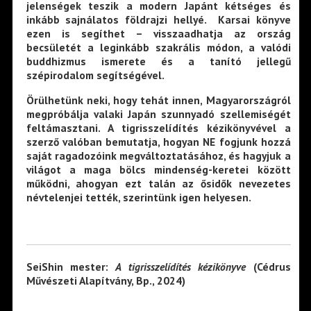
jelenségek teszik a modern Japánt kétséges és
inkább sajnálatos földrajzi hellyé. Karsai könyve
ezen is segíthet – visszaadhatja az ország
becsületét a leginkább szakrális módon, a valódi
buddhizmus ismerete és a tanító jellegű
szépirodalom segítségével.
Örülhetünk neki, hogy tehát innen, Magyarországról
megpróbálja valaki Japán szunnyadó szellemiségét
feltámasztani. A tigrisszelídítés kézikönyvével a
szerző valóban bemutatja, hogyan NE fogjunk hozzá
saját ragadozóink megváltoztatásához, és hagyjuk a
világot a maga bölcs mindenség-keretei között
működni, ahogyan ezt talán az ősidők nevezetes
névtelenjei tették, szerintünk igen helyesen.
SeiShin mester:
A tigrisszelídítés kézikönyve
(Cédrus
Művészeti Alapítvány, Bp., 2024)