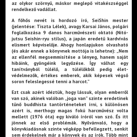
az olykor szörnyű, máskor meglepő vitakészséggel
rendelkező vadállat.
A főhős nevét is hordozó író, SeiShin mester
(jelentése: Tiszta Lélek), avagy Karsai János, polgári
foglalkozása 9 danos harcművészeti oktató (Nitó-
jutsu Seishin-ryu stílus), a japán eredetű kardvívás
elismert képviselője. Ahogy honlapjukon olvasható
(és akár ennek a könyvnek mottója is lehetne): „Nem
az ellenfél megsemmisítése a lényeg, hanem saját
hibáink, gyöngéink legyőzése. Így válhat egy
tanítványból túlélő, a túlélőkből pedig élet-
védelmezők, értékes emberek, akik képesek végső
soron feleslegessé tenni a harcot.”
Ezt csak azért idéztük, hogy lássuk, olyan emberről
van szó, akinek valóban „joga van” szinte eredetinek
tűnő buddhista tantörténeteket írni, s különösen
azért is, merthogy magas fokú harcművész volta
mellett (1976 óta) egy kiváló íróról van szó. És itt
jönnek az első problémák. Nyilvánvaló, hogy a
könyvkiadásnak szinte végképp befellegzett, senkit
sem érdekelnek már a könyvek és az írók. Több mint