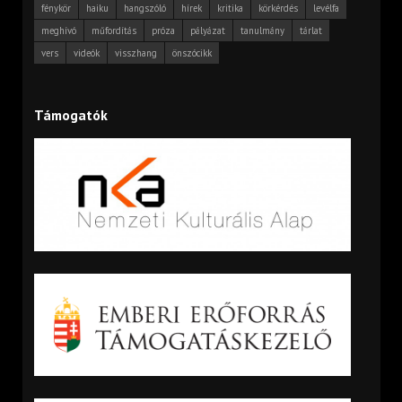
fénykör
haiku
hangszóló
hírek
kritika
körkérdés
levélfa
meghívó
műfordítás
próza
pályázat
tanulmány
tárlat
vers
videók
visszhang
önszócikk
Támogatók