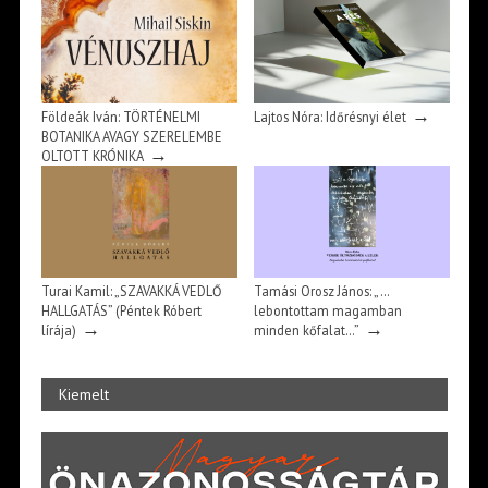
→
Földeák Iván: TÖRTÉNELMI
Lajtos Nóra: Időrésnyi élet
BOTANIKA AVAGY SZERELEMBE
→
OLTOTT KRÓNIKA
Turai Kamil: „SZAVAKKÁ VEDLŐ
Tamási Orosz János: „…
HALLGATÁS” (Péntek Róbert
lebontottam magamban
→
→
lírája)
minden kőfalat…”
Kiemelt