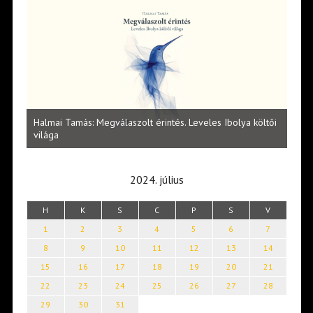
l
Halmai Tamás: Megválaszolt érintés. Leveles Ibolya költői
Laka
világa
2024. július
H
K
S
C
P
S
V
1
2
3
4
5
6
7
8
9
10
11
12
13
14
15
16
17
18
19
20
21
22
23
24
25
26
27
28
29
30
31