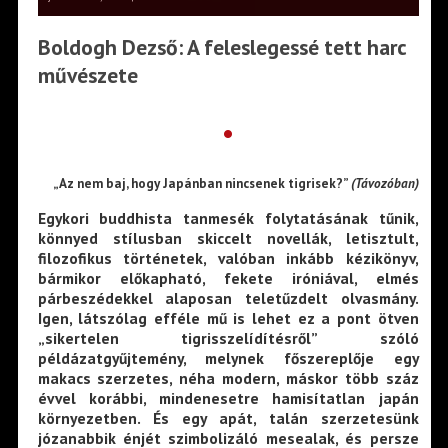
Boldogh Dezső: A feleslegessé tett harc
művészete
•
„Az nem baj, hogy Japánban nincsenek tigrisek?”
(Távozóban)
Egykori buddhista tanmesék folytatásának tűnik,
könnyed stílusban skiccelt novellák, letisztult,
filozofikus történetek, valóban inkább kézikönyv,
bármikor előkapható, fekete iróniával, elmés
párbeszédekkel alaposan teletűzdelt olvasmány.
Igen, látszólag efféle mű is lehet ez a pont ötven
„sikertelen tigrisszelídítésről” szóló
példázatgyűjtemény, melynek főszereplője egy
makacs szerzetes, néha modern, máskor több száz
évvel korábbi, mindenesetre hamisítatlan japán
környezetben. És egy apát, talán szerzetesünk
józanabbik énjét szimbolizáló mesealak, és persze