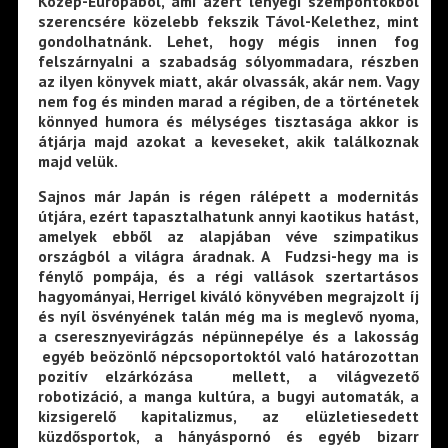
Közép-Európából, ami azért lényegi szempontokból
szerencsére közelebb fekszik Távol-Kelethez, mint
gondolhatnánk. Lehet, hogy mégis innen fog
felszárnyalni a szabadság sólyommadara, részben
az ilyen könyvek miatt, akár olvassák, akár nem. Vagy
nem fog és minden marad a régiben, de a történetek
könnyed humora és mélységes tisztasága akkor is
átjárja majd azokat a keveseket, akik találkoznak
majd velük.
Sajnos már Japán is régen rálépett a modernitás
útjára, ezért tapasztalhatunk annyi kaotikus hatást,
amelyek ebből az alapjában véve szimpatikus
országból a világra áradnak. A Fudzsi-hegy ma is
fénylő pompája, és a régi vallások szertartásos
hagyományai, Herrigel kiváló könyvében megrajzolt íj
és nyíl ösvényének talán még ma is meglevő nyoma,
a cseresznyevirágzás népünnepélye és a lakosság
egyéb beözönlő népcsoportoktól való határozottan
pozitív elzárkózása mellett, a világvezető
robotizáció, a manga kultúra, a bugyi automaták, a
kizsigerelő kapitalizmus, az elüzletiesedett
küzdősportok, a hányáspornó és egyéb bizarr