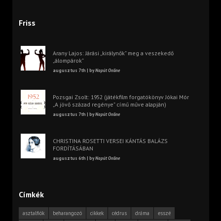
Friss
Arany Lajos: Járási „királynők” meg a veszekedő
„álompárok”
augusztus 7th | by
Napút Online
Pozsgai Zsolt: 1952 (játékfilm forgatókönyv Jókai Mór
„A jövő század regénye” című műve alapján)
augusztus 7th | by
Napút Online
CHRISTINA ROSETTI VERSEI KÁNTÁS BALÁZS
FORDÍTÁSÁBAN
augusztus 6th | by
Napút Online
Címkék
asztalfiók
beharangozó
cikkek
cédrus
dráma
esszé