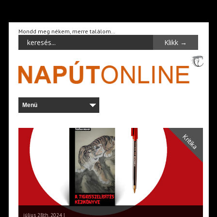
Mondd meg nékem, merre találom…
Kritika
július 28th, 2024 |