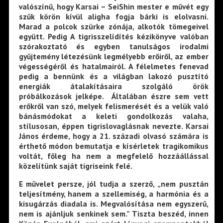
valószínű, hogy Karsai – SeiShin mester e művét egy
szűk körön kívül aligha fogja bárki is elolvasni.
Marad a polcok szürke zónája, alkotók tömegeivel
együtt. Pedig A tigrisszelídítés kézikönyve valóban
szórakoztató és egyben tanulságos irodalmi
gyűjtemény létezésünk legmélyebb erőiről, az ember
végességéről és hatalmairól. A félelmetes fenevad
pedig a bennünk és a világban lakozó pusztító
energiák átalakításaira szolgáló örök
próbálkozások jelképe. Általában észre sem vett
erőkről van szó, melyek felismerését és a velük való
bánásmódokat a keleti gondolkozás valaha,
stílusosan, éppen tigrislovaglásnak nevezte. Karsai
János érdeme, hogy a 21. századi olvasó számára is
érthető módon bemutatja e kísérletek tragikomikus
voltát, főleg ha nem a megfelelő hozzáállással
közelítünk saját tigriseink felé.
E művelet persze, jól tudja a szerző, „nem pusztán
teljesítmény, hanem a szellemiség, a harmónia és a
kisugárzás diadala is. Megvalósítása nem egyszerű,
nem is ajánljuk senkinek sem.” Tiszta beszéd, innen