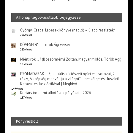
A hónap legolvasottabb bejegyzései
Györgyi Csaba: Lépések könyve (napló) – újabb részletek*
256 views
KÖVESEDŐ – Török Ági versei
213 views
Miért írok… ? (Böszörményi Zoltán, Magyar Miklós, Török Ági)
183 views
ESŐMADARAK – Spirituális költészeti nyári est-sorozat, 2.
rész: „A szépség megváltja a világot” – beszélgetés Huszárik
Katával és Jász Attilával | Meghívó
149 views
Kortárs irodalmi alkotások pályázata 2026
137 views
Könyvesbolt