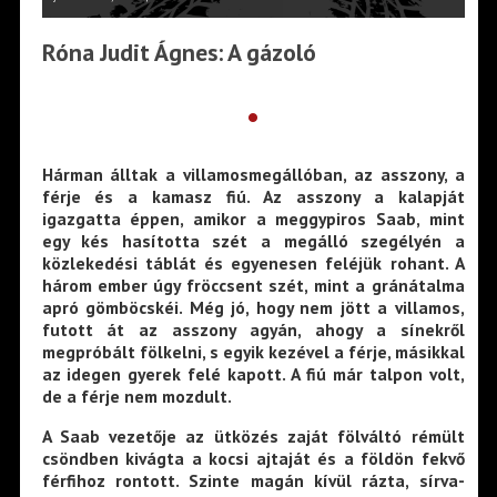
Róna Judit Ágnes: A gázoló
•
Hárman álltak a villamosmegállóban, az asszony, a
férje és a kamasz fiú. Az asszony a kalapját
igazgatta éppen, amikor a meggypiros Saab, mint
egy kés hasította szét a megálló szegélyén a
közlekedési táblát és egyenesen feléjük rohant. A
három ember úgy fröccsent szét, mint a gránátalma
apró gömböcskéi. Még jó, hogy nem jött a villamos,
futott át az asszony agyán, ahogy a sínekről
megpróbált fölkelni, s egyik kezével a férje, másikkal
az idegen gyerek felé kapott. A fiú már talpon volt,
de a férje nem mozdult.
A Saab vezetője az ütközés zaját fölváltó rémült
csöndben kivágta a kocsi ajtaját és a földön fekvő
férfihoz rontott. Szinte magán kívül rázta, sírva-