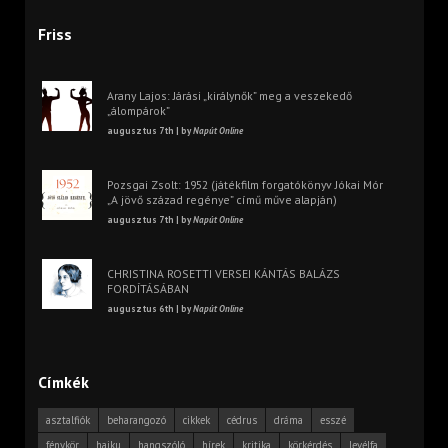
Friss
Arany Lajos: Járási „királynők” meg a veszekedő
„álompárok”
augusztus 7th | by
Napút Online
Pozsgai Zsolt: 1952 (játékfilm forgatókönyv Jókai Mór
„A jövő század regénye” című műve alapján)
augusztus 7th | by
Napút Online
CHRISTINA ROSETTI VERSEI KÁNTÁS BALÁZS
FORDÍTÁSÁBAN
augusztus 6th | by
Napút Online
Címkék
asztalfiók
beharangozó
cikkek
cédrus
dráma
esszé
fénykör
haiku
hangszóló
hírek
kritika
körkérdés
levélfa