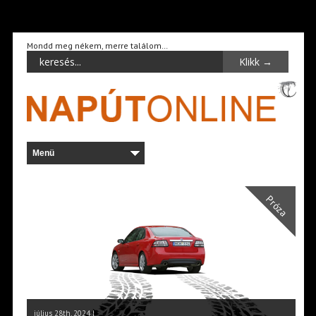
Mondd meg nékem, merre találom…
Próza
július 28th, 2024 |