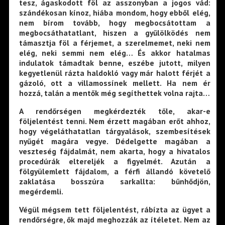
tesz, ágaskodott föl az asszonyban a jogos vád:
szándékosan kínoz, hiába mondom, hogy ebből elég,
nem bírom tovább, hogy megbocsátottam a
megbocsáthatatlant, hiszen a gyűlölködés nem
támasztja föl a férjemet, a szerelmemet, neki nem
elég, neki semmi nem elég… És akkor hatalmas
indulatok támadtak benne, eszébe jutott, milyen
kegyetlenül rázta haldokló vagy már halott férjét a
gázoló, ott a villamossínek mellett. Ha nem ér
hozzá, talán a mentők még segíthettek volna rajta…
A rendőrségen megkérdezték tőle, akar-e
följelentést tenni. Nem érzett magában erőt ahhoz,
hogy végeláthatatlan tárgyalások, szembesítések
nyűgét magára vegye. Dédelgette magában a
veszteség fájdalmát, nem akarta, hogy a hivatalos
procedúrák eltereljék a figyelmét. Azután a
fölgyülemlett fájdalom, a férfi állandó követelő
zaklatása bosszúra sarkallta: bűnhődjön,
megérdemli.
Végül mégsem tett följelentést, rábízta az ügyet a
rendőrségre, ők majd meghozzák az ítéletet. Nem az