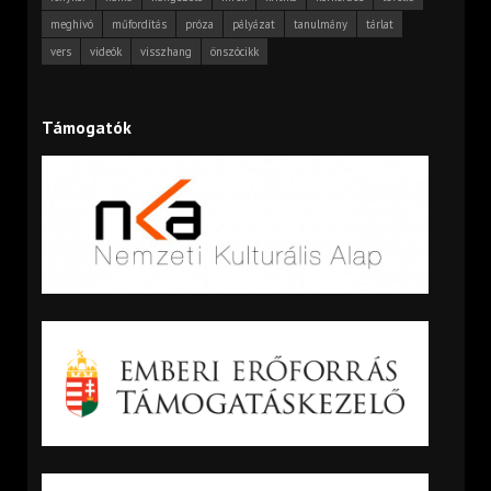
meghívó
műfordítás
próza
pályázat
tanulmány
tárlat
vers
videók
visszhang
önszócikk
Támogatók