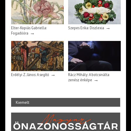
→
Elter-Kopiás Gabriella:
Szepes Erika: Diszlexia
→
Fogadóóra
→
Erdélyi Z. János: A segítő
Rácz Mihály: A botcsinálta
→
zenész énképe
Kiemelt