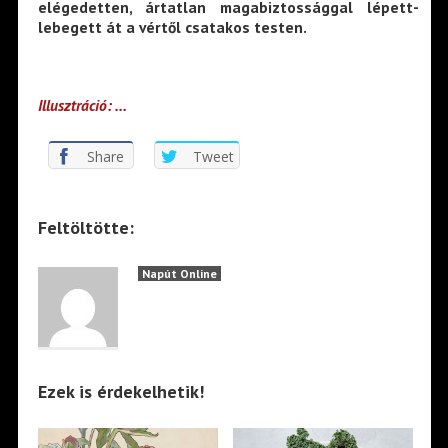
elégedetten, ártatlan magabiztossággal lépett-
lebegett át a vértől csatakos testen.
Illusztráció: …
Share
Tweet
Feltöltötte:
Napút Online
Ezek is érdekelhetik!