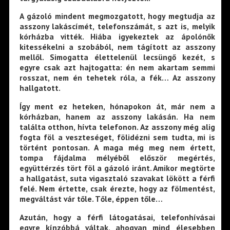
A gázoló mindent megmozgatott, hogy megtudja az
asszony lakáscímét, telefonszámát, s azt is, melyik
kórházba vitték. Hiába igyekeztek az ápolónők
kitessékelni a szobából, nem tágított az asszony
mellől. Simogatta élettelenül lecsüngő kezét, s
egyre csak azt hajtogatta: én nem akartam semmi
rosszat, nem én tehetek róla, a fék… Az asszony
hallgatott.
Így ment ez heteken, hónapokon át, már nem a
kórházban, hanem az asszony lakásán. Ha nem
találta otthon, hívta telefonon. Az asszony még alig
fogta föl a veszteséget, fölidézni sem tudta, mi is
történt pontosan. A maga még meg nem értett,
tompa fájdalma mélyéből először megértés,
együttérzés tört föl a gázoló iránt. Amikor megtörte
a hallgatást, suta vigasztaló szavakat lökött a férfi
felé. Nem értette, csak érezte, hogy az fölmentést,
megváltást vár tőle. Tőle, éppen tőle…
Azután, hogy a férfi látogatásai, telefonhívásai
egyre kínzóbbá váltak, ahogyan mind élesebben