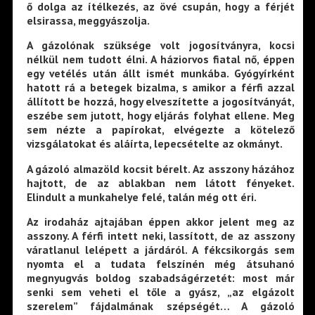
ő dolga az ítélkezés, az övé csupán, hogy a férjét
elsirassa, meggyászolja.
A gázolónak szüksége volt jogosítványra, kocsi
nélkül nem tudott élni. A háziorvos fiatal nő, éppen
egy vetélés után állt ismét munkába. Gyógyírként
hatott rá a betegek bizalma, s amikor a férfi azzal
állított be hozzá, hogy elveszítette a jogosítványát,
eszébe sem jutott, hogy eljárás folyhat ellene. Meg
sem nézte a papírokat, elvégezte a kötelező
vizsgálatokat és aláírta, lepecsételte az okmányt.
A gázoló almazöld kocsit bérelt. Az asszony házához
hajtott, de az ablakban nem látott fényeket.
Elindult a munkahelye felé, talán még ott éri.
Az irodaház ajtajában éppen akkor jelent meg az
asszony. A férfi intett neki, lassított, de az asszony
váratlanul lelépett a járdáról. A fékcsikorgás sem
nyomta el a tudata felszínén még átsuhanó
megnyugvás boldog szabadságérzetét: most már
senki sem veheti el tőle a gyász, „az elgázolt
szerelem” fájdalmának szépségét… A gázoló