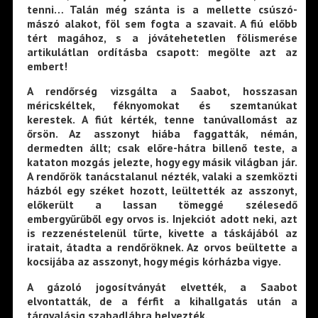
tenni… Talán még szánta is a mellette csúszó-
mászó alakot, föl sem fogta a szavait. A fiú előbb
tért magához, s a jóvátehetetlen fölismerése
artikulátlan ordításba csapott: megölte azt az
embert!
A rendőrség vizsgálta a Saabot, hosszasan
méricskéltek, féknyomokat és szemtanúkat
kerestek. A fiút kérték, tenne tanúvallomást az
őrsön. Az asszonyt hiába faggatták, némán,
dermedten állt; csak előre-hátra billenő teste, a
kataton mozgás jelezte, hogy egy másik világban jár.
A rendőrök tanácstalanul nézték, valaki a szemközti
házból egy széket hozott, leültették az asszonyt,
előkerült a lassan tömeggé szélesedő
embergyűrűből egy orvos is. Injekciót adott neki, azt
is rezzenéstelenül tűrte, kivette a táskájából az
iratait, átadta a rendőröknek. Az orvos beültette a
kocsijába az asszonyt, hogy mégis kórházba vigye.
A gázoló jogosítványát elvették, a Saabot
elvontatták, de a férfit a kihallgatás után a
tárgyalásig szabadlábra helyezték.