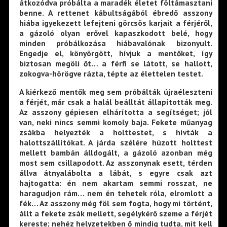
átkozódva próbálta a maradék életet föltámasztani
benne. A rettenet kábultságából ébredő asszony
hiába igyekezett lefejteni görcsös karjait a férjéről,
a gázoló olyan erővel kapaszkodott belé, hogy
minden próbálkozása hiábavalónak bizonyult.
Engedje el, könyörgött, hívjuk a mentőket, így
biztosan megöli őt… a férfi se látott, se hallott,
zokogva-hörögve rázta, tépte az élettelen testet.
A kiérkező mentők meg sem próbálták újraéleszteni
a férjét, már csak a halál beálltát állapították meg.
Az asszony gépiesen elhárította a segítséget; jól
van, neki nincs semmi komoly baja. Fekete műanyag
zsákba helyezték a holttestet, s hívták a
halottszállítókat. A járda szélére húzott holttest
mellett bambán álldogált, a gázoló azonban még
most sem csillapodott. Az asszonynak esett, térden
állva átnyalábolta a lábát, s egyre csak azt
hajtogatta: én nem akartam semmi rosszat, ne
haragudjon rám… nem én tehetek róla, elromlott a
fék… Az asszony még föl sem fogta, hogy mi történt,
állt a fekete zsák mellett, segélykérő szeme a férjét
kereste; nehéz helyzetekben ő mindig tudta, mit kell