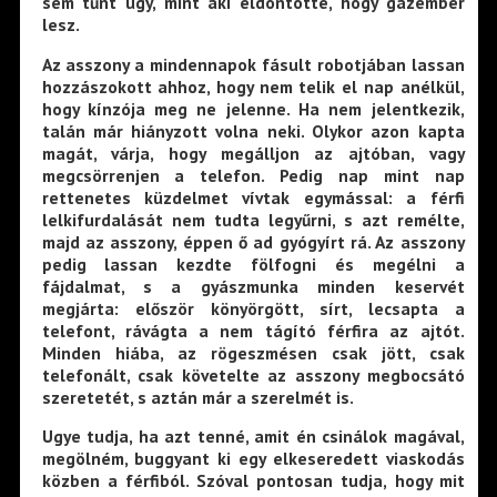
sem tűnt úgy, mint aki eldöntötte, hogy gazember
lesz.
Az asszony a mindennapok fásult robotjában lassan
hozzászokott ahhoz, hogy nem telik el nap anélkül,
hogy kínzója meg ne jelenne. Ha nem jelentkezik,
talán már hiányzott volna neki. Olykor azon kapta
magát, várja, hogy megálljon az ajtóban, vagy
megcsörrenjen a telefon. Pedig nap mint nap
rettenetes küzdelmet vívtak egymással: a férfi
lelkifurdalását nem tudta legyűrni, s azt remélte,
majd az asszony, éppen ő ad gyógyírt rá. Az asszony
pedig lassan kezdte fölfogni és megélni a
fájdalmat, s a gyászmunka minden keservét
megjárta: először könyörgött, sírt, lecsapta a
telefont, rávágta a nem tágító férfira az ajtót.
Minden hiába, az rögeszmésen csak jött, csak
telefonált, csak követelte az asszony megbocsátó
szeretetét, s aztán már a szerelmét is.
Ugye tudja, ha azt tenné, amit én csinálok magával,
megölném, buggyant ki egy elkeseredett viaskodás
közben a férfiból. Szóval pontosan tudja, hogy mit