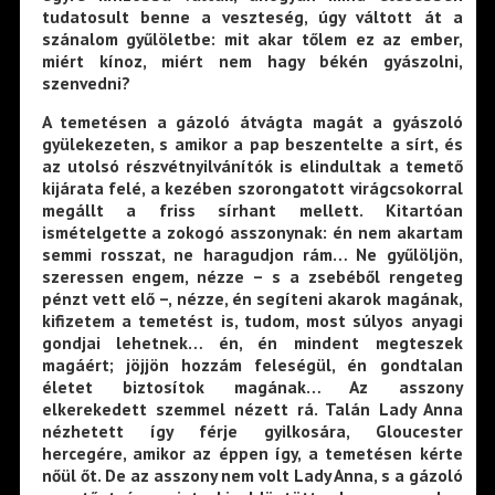
tudatosult benne a veszteség, úgy váltott át a
szánalom gyűlöletbe: mit akar tőlem ez az ember,
miért kínoz, miért nem hagy békén gyászolni,
szenvedni?
A temetésen a gázoló átvágta magát a gyászoló
gyülekezeten, s amikor a pap beszentelte a sírt, és
az utolsó részvétnyilvánítók is elindultak a temető
kijárata felé, a kezében szorongatott virágcsokorral
megállt a friss sírhant mellett. Kitartóan
ismételgette a zokogó asszonynak: én nem akartam
semmi rosszat, ne haragudjon rám… Ne gyűlöljön,
szeressen engem, nézze – s a zsebéből rengeteg
pénzt vett elő –, nézze, én segíteni akarok magának,
kifizetem a temetést is, tudom, most súlyos anyagi
gondjai lehetnek… én, én mindent megteszek
magáért; jöjjön hozzám feleségül, én gondtalan
életet biztosítok magának… Az asszony
elkerekedett szemmel nézett rá. Talán Lady Anna
nézhetett így férje gyilkosára, Gloucester
hercegére, amikor az éppen így, a temetésen kérte
nőül őt. De az asszony nem volt Lady Anna, s a gázoló