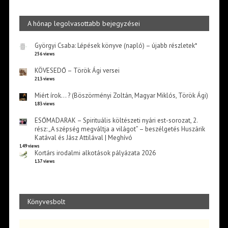
A hónap legolvasottabb bejegyzései
Györgyi Csaba: Lépések könyve (napló) – újabb részletek*
256 views
KÖVESEDŐ – Török Ági versei
213 views
Miért írok… ? (Böszörményi Zoltán, Magyar Miklós, Török Ági)
183 views
ESŐMADARAK – Spirituális költészeti nyári est-sorozat, 2.
rész: „A szépség megváltja a világot” – beszélgetés Huszárik
Katával és Jász Attilával | Meghívó
149 views
Kortárs irodalmi alkotások pályázata 2026
137 views
Könyvesbolt