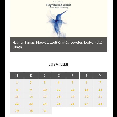
l
Halmai Tamás: Megválaszolt érintés. Leveles Ibolya költői
Laka
világa
2024. július
H
K
S
C
P
S
V
1
2
3
4
5
6
7
8
9
10
11
12
13
14
15
16
17
18
19
20
21
22
23
24
25
26
27
28
29
30
31