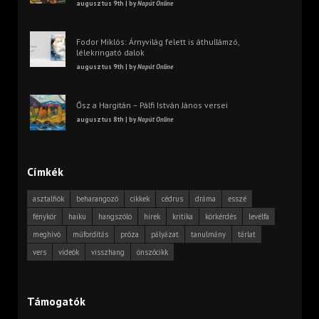
augusztus 9th | by
Napút Online
Fodor Miklós: Árnyvilág felett is áthullámzó,
lélekringató dalok
augusztus 9th | by
Napút Online
Ősz a Hargitán – Pálfi István János versei
augusztus 8th | by
Napút Online
Címkék
asztalfiók
beharangozó
cikkek
cédrus
dráma
esszé
fénykör
haiku
hangszóló
hírek
kritika
körkérdés
levélfa
meghívó
műfordítás
próza
pályázat
tanulmány
tárlat
vers
videók
visszhang
önszócikk
Támogatók