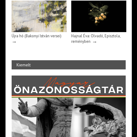
Újra hó (Bakonyi István versei)
Hajnal Éva: Olvadó, Episztola,
→
→
reményben
Kiemelt