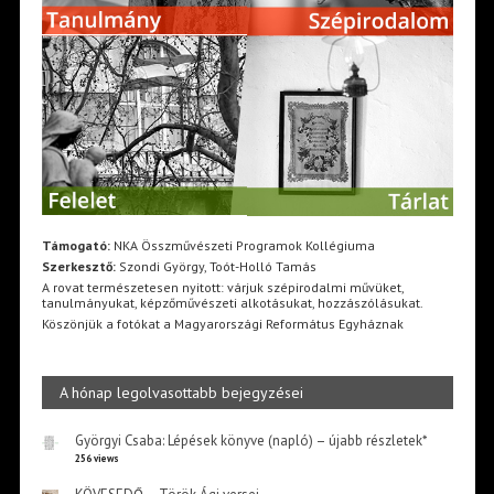
Támogató:
NKA Összművészeti Programok Kollégiuma
Szerkesztő:
Szondi György, Toót-Holló Tamás
A rovat természetesen nyitott: várjuk szépirodalmi művüket,
tanulmányukat, képzőművészeti alkotásukat, hozzászólásukat.
Köszönjük a fotókat a Magyarországi Református Egyháznak
A hónap legolvasottabb bejegyzései
Györgyi Csaba: Lépések könyve (napló) – újabb részletek*
256 views