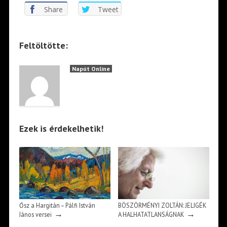
Share
Tweet
Feltöltötte:
Napút Online
Ezek is érdekelhetik!
Ősz a Hargitán – Pálfi István
BÖSZÖRMÉNYI ZOLTÁN: JELIGÉK
→
→
János versei
A HALHATATLANSÁGNAK