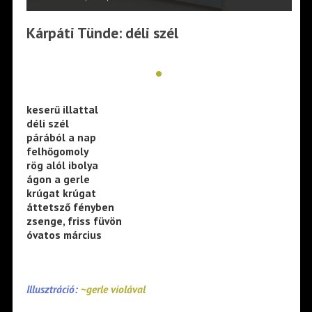
Kárpáti Tünde: déli szél
•
keserű illattal
déli szél
párából a nap
felhőgomoly
rög alól ibolya
ágon a gerle
krúgat krúgat
áttetsző fényben
zsenge, friss füvön
óvatos március
Illusztráció:
~gerle violával