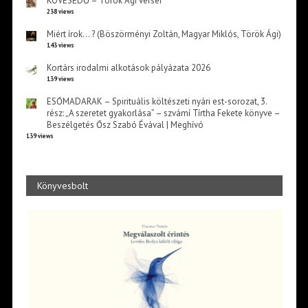
KÖVESEDŐ – Török Ági versei
238 views
Miért írok… ? (Böszörményi Zoltán, Magyar Miklós, Török Ági)
143 views
Kortárs irodalmi alkotások pályázata 2026
139 views
ESŐMADARAK – Spirituális költészeti nyári est-sorozat, 3.
rész: „A szeretet gyakorlása” – szvámí Tírtha Fekete könyve –
Beszélgetés Ősz Szabó Évával | Meghívó
139 views
Könyvesbolt