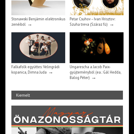
Stonawski Benjámin elektronikus
Petar Csuhov – Ivan Hrisztov:
→
→
zenéiből
Szuha treva (Száraz fű)
Falkafolk együttes: Velingrádi
Ungarescha a Jacob Paix-
→
kopanica, Dimna Juda
gyűjteményből (ea.: Gál Hedda,
→
Balog Péter)
Kiemelt