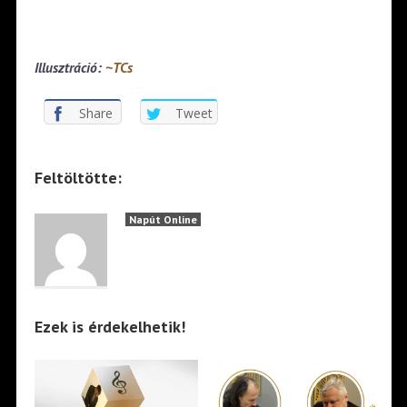
Illusztráció:
~TCs
Share
Tweet
Feltöltötte:
Napút Online
Ezek is érdekelhetik!