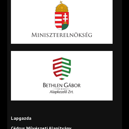
Lapgazda
Cédrus Művészeti Alapítvány