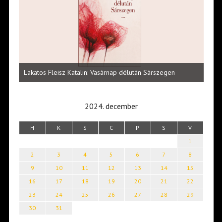
Vité
ltői
irod
Lakatos Fleisz Katalin: Vasárnap délután Sárszegen
erej
2024. december
H
K
S
C
P
S
V
1
2
3
4
5
6
7
8
9
10
11
12
13
14
15
16
17
18
19
20
21
22
23
24
25
26
27
28
29
30
31