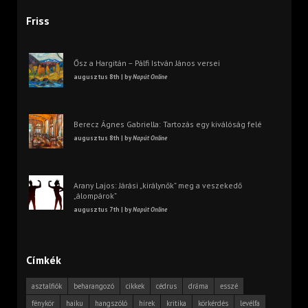
Friss
Ősz a Hargitán – Pálfi István János versei
augusztus 8th | by
Napút Online
Berecz Ágnes Gabriella: Tartozás egy kiválóság felé
augusztus 8th | by
Napút Online
Arany Lajos: Járási „királynők” meg a veszekedő
„álompárok”
augusztus 7th | by
Napút Online
Címkék
asztalfiók
beharangozó
cikkek
cédrus
dráma
esszé
fénykör
haiku
hangszóló
hírek
kritika
körkérdés
levélfa