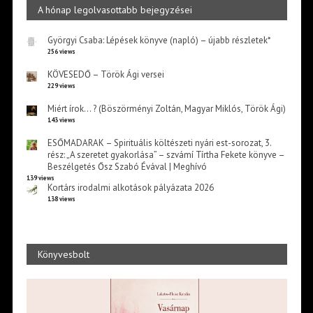
A hónap legolvasottabb bejegyzései
Györgyi Csaba: Lépések könyve (napló) – újabb részletek*
256 views
KÖVESEDŐ – Török Ági versei
229 views
Miért írok… ? (Böszörményi Zoltán, Magyar Miklós, Török Ági)
143 views
ESŐMADARAK – Spirituális költészeti nyári est-sorozat, 3.
rész: „A szeretet gyakorlása” – szvámí Tírtha Fekete könyve –
Beszélgetés Ősz Szabó Évával | Meghívó
139 views
Kortárs irodalmi alkotások pályázata 2026
138 views
Könyvesbolt