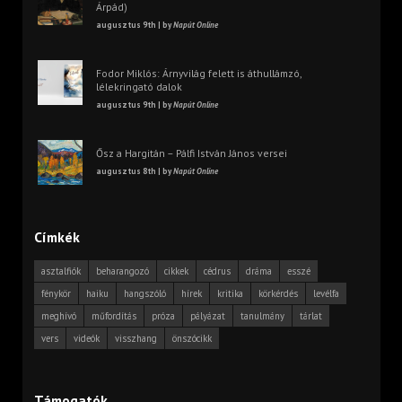
Árpád)
augusztus 9th | by
Napút Online
Fodor Miklós: Árnyvilág felett is áthullámzó,
lélekringató dalok
augusztus 9th | by
Napút Online
Ősz a Hargitán – Pálfi István János versei
augusztus 8th | by
Napút Online
Címkék
asztalfiók
beharangozó
cikkek
cédrus
dráma
esszé
fénykör
haiku
hangszóló
hírek
kritika
körkérdés
levélfa
meghívó
műfordítás
próza
pályázat
tanulmány
tárlat
vers
videók
visszhang
önszócikk
Támogatók