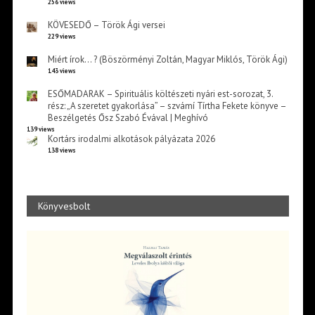
256 views
KÖVESEDŐ – Török Ági versei
229 views
Miért írok… ? (Böszörményi Zoltán, Magyar Miklós, Török Ági)
143 views
ESŐMADARAK – Spirituális költészeti nyári est-sorozat, 3.
rész: „A szeretet gyakorlása” – szvámí Tírtha Fekete könyve –
Beszélgetés Ősz Szabó Évával | Meghívó
139 views
Kortárs irodalmi alkotások pályázata 2026
138 views
Könyvesbolt