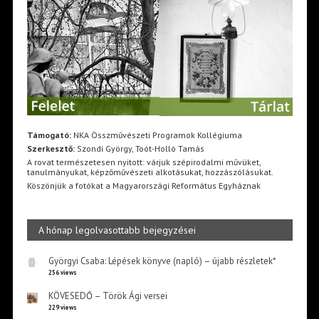
Támogató:
NKA Összművészeti Programok Kollégiuma
Szerkesztő:
Szondi György, Toót-Holló Tamás
A rovat természetesen nyitott: várjuk szépirodalmi művüket,
tanulmányukat, képzőművészeti alkotásukat, hozzászólásukat.
Köszönjük a fotókat a Magyarországi Református Egyháznak
A hónap legolvasottabb bejegyzései
Györgyi Csaba: Lépések könyve (napló) – újabb részletek*
256 views
KÖVESEDŐ – Török Ági versei
229 views