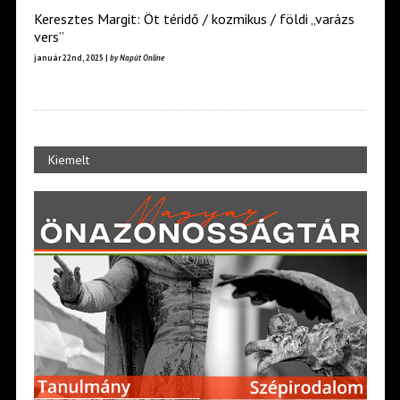
Keresztes Margit: Öt téridő / kozmikus / földi „varázs
vers”
január 22nd, 2025 |
by Napút Online
Kiemelt