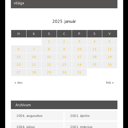
Laka
világa
2025. január
H
K
S
C
P
S
V
1
2
3
4
5
6
7
8
9
10
11
12
13
14
15
16
17
18
19
20
21
22
23
24
25
26
27
28
29
30
31
« dec
feb »
Archívum
2026. augusztus
2021. április
2026. július
2021. március