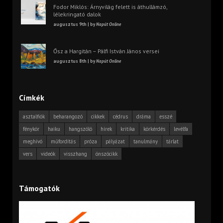
Fodor Miklós: Árnyvilág felett is áthullámzó,
lélekringató dalok
augusztus 9th | by
Napút Online
Ősz a Hargitán – Pálfi István János versei
augusztus 8th | by
Napút Online
Címkék
asztalfiók
beharangozó
cikkek
cédrus
dráma
esszé
fénykör
haiku
hangszóló
hírek
kritika
körkérdés
levélfa
meghívó
műfordítás
próza
pályázat
tanulmány
tárlat
vers
videók
visszhang
önszócikk
Támogatók