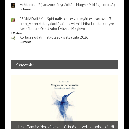
Miért írok… ? (Böszörményi Zoltán, Magyar Miklós, Török Ági)
143 views
ESŐMADARAK – Spirituális költészeti nyári est-sorozat, 3.
rész: „A szeretet gyakorlása” – szvámí Tírtha Fekete könyve –
Beszélgetés Ősz Szabó Évával | Meghívó
139 views
Kortárs irodalmi alkotások pályázata 2026
138 views
Könyvesbolt
l
Halmai Tamás: Megválaszolt érintés. Leveles Ibolya költői