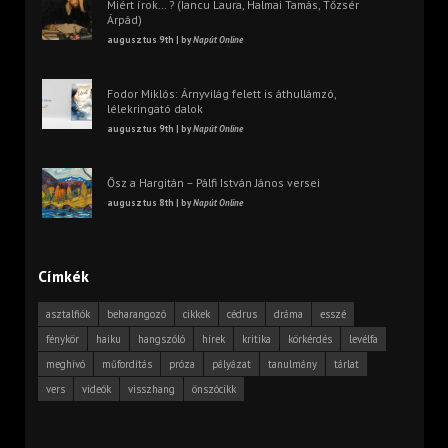
Miért írok… ? (Iancu Laura, Halmai Tamás, Tőzsér
Árpád)
augusztus 9th | by
Napút Online
Fodor Miklós: Árnyvilág felett is áthullámzó,
lélekringató dalok
augusztus 9th | by
Napút Online
Ősz a Hargitán – Pálfi István János versei
augusztus 8th | by
Napút Online
Címkék
asztalfiók
beharangozó
cikkek
cédrus
dráma
esszé
fénykör
haiku
hangszóló
hírek
kritika
körkérdés
levélfa
meghívó
műfordítás
próza
pályázat
tanulmány
tárlat
vers
videók
visszhang
önszócikk