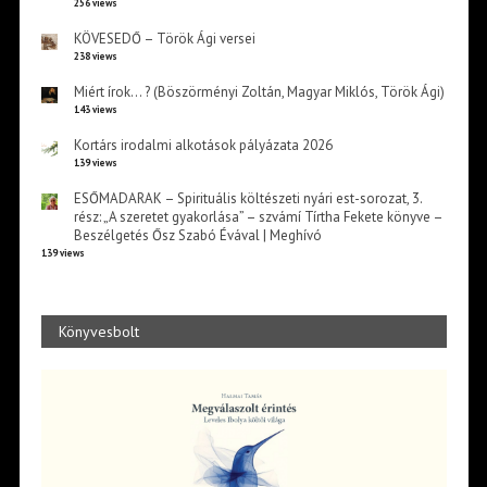
256 views
KÖVESEDŐ – Török Ági versei
238 views
Miért írok… ? (Böszörményi Zoltán, Magyar Miklós, Török Ági)
143 views
Kortárs irodalmi alkotások pályázata 2026
139 views
ESŐMADARAK – Spirituális költészeti nyári est-sorozat, 3.
rész: „A szeretet gyakorlása” – szvámí Tírtha Fekete könyve –
Beszélgetés Ősz Szabó Évával | Meghívó
139 views
Könyvesbolt