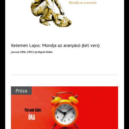
Kelemen Lajos: Mondja az aranyásó (két vers)
január 28th, 2025 |
by Napút Online
Próza