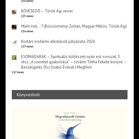
256 views
KÖVESEDŐ – Török Ági versei
225 views
Miért írok… ? (Böszörményi Zoltán, Magyar Miklós, Török Ági)
156 views
Kortárs irodalmi alkotások pályázata 2026
137 views
ESŐMADARAK – Spirituális költészeti nyári est-sorozat, 3.
rész: „A szeretet gyakorlása” – szvámí Tírtha Fekete könyve –
Beszélgetés Ősz Szabó Évával | Meghívó
137 views
Könyvesbolt