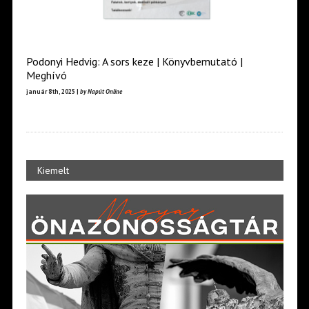
Podonyi Hedvig: A sors keze | Könyvbemutató |
Meghívó
január 8th, 2025 |
by Napút Online
Kiemelt