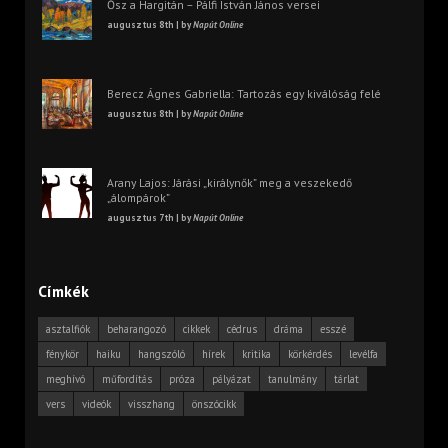
Ősz a Hargitán – Pálfi István János versei
augusztus 8th | by
Napút Online
Berecz Ágnes Gabriella: Tartozás egy kiválóság felé
augusztus 8th | by
Napút Online
Arany Lajos: Járási „királynők” meg a veszekedő
„álompárok”
augusztus 7th | by
Napút Online
Címkék
asztalfiók
beharangozó
cikkek
cédrus
dráma
esszé
fénykör
haiku
hangszóló
hírek
kritika
körkérdés
levélfa
meghívó
műfordítás
próza
pályázat
tanulmány
tárlat
vers
videók
visszhang
önszócikk