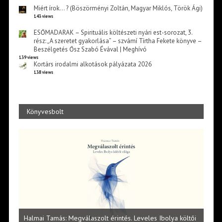
Miért írok… ? (Böszörményi Zoltán, Magyar Miklós, Török Ági)
143 views
ESŐMADARAK – Spirituális költészeti nyári est-sorozat, 3.
rész: „A szeretet gyakorlása” – szvámí Tírtha Fekete könyve –
Beszélgetés Ősz Szabó Évával | Meghívó
139 views
Kortárs irodalmi alkotások pályázata 2026
138 views
Könyvesbolt
l
Halmai Tamás: Megválaszolt érintés. Leveles Ibolya költői