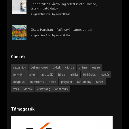
Fodor Miklós: Árnyvilág felett is áthullámzó,
lélekringató dalok
augusztus 9th | by
Napút Online
Ősz a Hargitán – Pálfi István János versei
augusztus 8th | by
Napút Online
Címkék
asztalfiók
beharangozó
cikkek
cédrus
dráma
esszé
fénykör
haiku
hangszóló
hírek
kritika
körkérdés
levélfa
meghívó
műfordítás
próza
pályázat
tanulmány
tárlat
vers
videók
visszhang
önszócikk
Támogatók