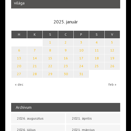
Laka
világa
2025. január
H
K
S
C
P
S
V
1
2
3
4
5
6
7
8
9
10
11
12
13
14
15
16
17
18
19
20
21
22
23
24
25
26
27
28
29
30
31
« dec
feb »
Archívum
2026. augusztus
2021. április
2026. július
2021. március