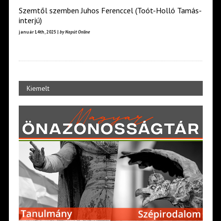
Szemtől szemben Juhos Ferenccel (Toót-Holló Tamás-
interjú)
január 14th, 2025 |
by Napút Online
Kiemelt