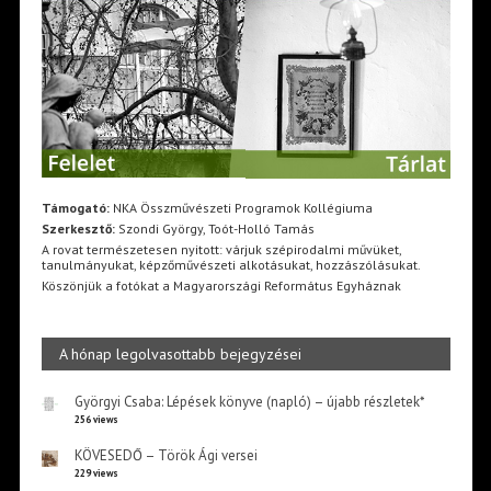
Támogató:
NKA Összművészeti Programok Kollégiuma
Szerkesztő:
Szondi György, Toót-Holló Tamás
A rovat természetesen nyitott: várjuk szépirodalmi művüket,
tanulmányukat, képzőművészeti alkotásukat, hozzászólásukat.
Köszönjük a fotókat a Magyarországi Református Egyháznak
A hónap legolvasottabb bejegyzései
Györgyi Csaba: Lépések könyve (napló) – újabb részletek*
256 views
KÖVESEDŐ – Török Ági versei
229 views