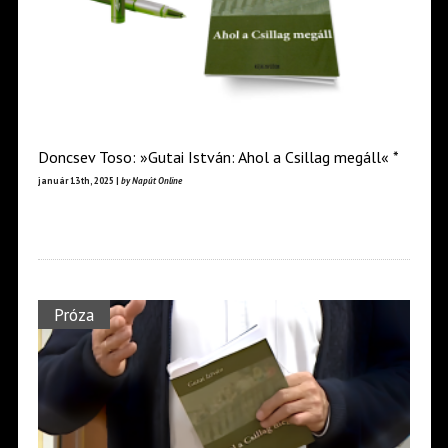
Doncsev Toso: »Gutai István: Ahol a Csillag megáll« *
január 13th, 2025 |
by Napút Online
Próza