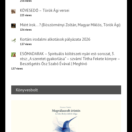
256 views
KÖVESEDŐ – Török Ági versei
225 views
Miért írok… ? (Böszörményi Zoltán, Magyar Miklós, Török Ági)
156 views
Kortárs irodalmi alkotások pályázata 2026
137 views
ESŐMADARAK – Spirituális költészeti nyári est-sorozat, 3.
rész: „A szeretet gyakorlása” – szvámí Tírtha Fekete könyve –
Beszélgetés Ősz Szabó Évával | Meghívó
137 views
Könyvesbolt