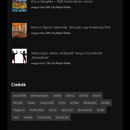
Ősz a Hargitán – Pálfi István János versei
augusztus 8th | by
Napút Online
Berecz Ágnes Gabriella: Tartozás egy kiválóság felé
augusztus 8th | by
Napút Online
Arany Lajos: Járási „királynők” meg a veszekedő
„álompárok”
augusztus 7th | by
Napút Online
Címkék
asztalfiók
beharangozó
cikkek
cédrus
dráma
esszé
fénykör
haiku
hangszóló
hírek
kritika
körkérdés
levélfa
meghívó
műfordítás
próza
pályázat
tanulmány
tárlat
vers
videók
visszhang
önszócikk