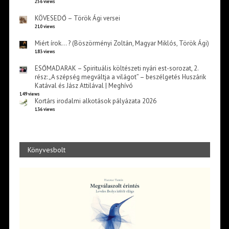
256 views
KÖVESEDŐ – Török Ági versei
210 views
Miért írok… ? (Böszörményi Zoltán, Magyar Miklós, Török Ági)
183 views
ESŐMADARAK – Spirituális költészeti nyári est-sorozat, 2.
rész: „A szépség megváltja a világot” – beszélgetés Huszárik
Katával és Jász Attilával | Meghívó
149 views
Kortárs irodalmi alkotások pályázata 2026
136 views
Könyvesbolt