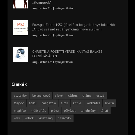
„álompárok”
augusztus 7th | by
Napút Online
Pozsgai Zsolt: 1952 (játékfilm forgatókönyv Jókai Mór
„A jövő század regénye” című műve alapján)
augusztus 7th | by
Napút Online
CHRISTINA ROSETTI VERSEI KÁNTÁS BALÁZS
FORDÍTÁSÁBAN
augusztus 6th | by
Napút Online
Címkék
asztalfiók
beharangozó
cikkek
cédrus
dráma
esszé
fénykör
haiku
hangszóló
hírek
kritika
körkérdés
levélfa
meghívó
műfordítás
próza
pályázat
tanulmány
tárlat
vers
videók
visszhang
önszócikk