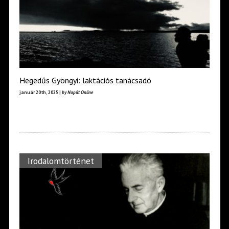
Hegedűs Gyöngyi: laktációs tanácsadó
január 20th, 2025 |
by Napút Online
Irodalomtörténet