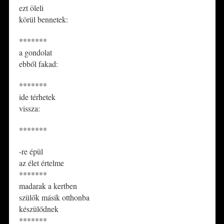
ezt öleli
körül bennetek:
*******
a gondolat
ebből fakad:
*******
ide térhetek
vissza:
*******
-re épül
az élet értelme
*******
madarak a kertben
szülők másik otthonba
készülődnek
*******