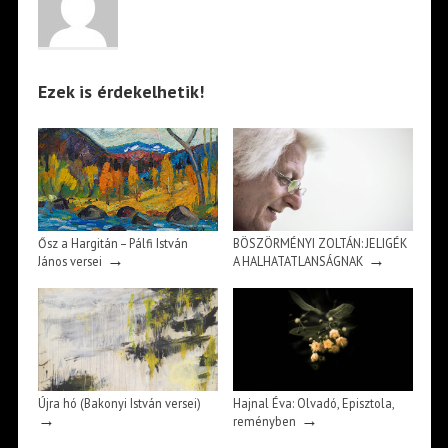
Ezek is érdekelhetik!
Ősz a Hargitán – Pálfi István
BÖSZÖRMÉNYI ZOLTÁN: JELIGÉK
→
→
János versei
A HALHATATLANSÁGNAK
Újra hó (Bakonyi István versei)
Hajnal Éva: Olvadó, Episztola,
→
→
reményben