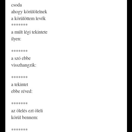
csoda
ahogy körülölelnek
a körülöttem levők
*******
a múlt légi tekintete
ilyen:
*******
a szó ebbe
visszhangzik:
*******
a tekintet
ebbe réved:
*******
az ölelés ezt öleli
körül bennem:
*******