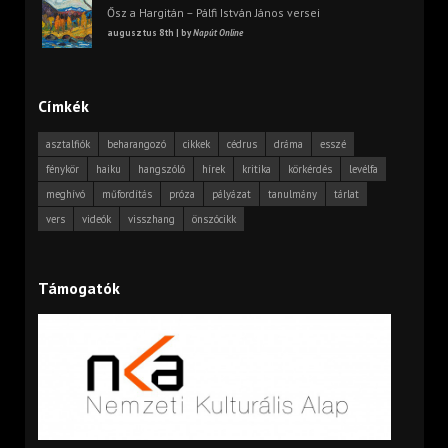
Ősz a Hargitán – Pálfi István János versei
augusztus 8th | by
Napút Online
Címkék
asztalfiók
beharangozó
cikkek
cédrus
dráma
esszé
fénykör
haiku
hangszóló
hírek
kritika
körkérdés
levélfa
meghívó
műfordítás
próza
pályázat
tanulmány
tárlat
vers
videók
visszhang
önszócikk
Támogatók