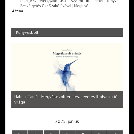
rész: „A szeretet gyakorlása” – szvámí Tírtha Fekete könyve –
Beszélgetés Ősz Szabó Évával | Meghívó
139 views
Könyvesbolt
l
Halmai Tamás: Megválaszolt érintés. Leveles Ibolya költői
Laka
világa
2025. június