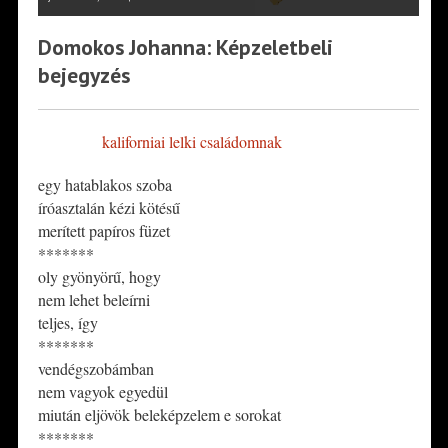
Domokos Johanna: Képzeletbeli
bejegyzés
kaliforniai lelki családomnak
egy hatablakos szoba
íróasztalán kézi kötésű
merített papíros füzet
*******
oly gyönyörű, hogy
nem lehet beleírni
teljes, így
*******
vendégszobámban
nem vagyok egyedül
miután eljövök beleképzelem e sorokat
*******