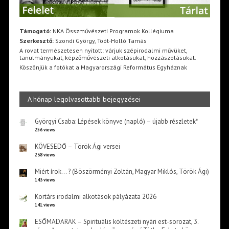
Támogató:
NKA Összművészeti Programok Kollégiuma
Szerkesztő:
Szondi György, Toót-Holló Tamás
A rovat természetesen nyitott: várjuk szépirodalmi művüket,
tanulmányukat, képzőművészeti alkotásukat, hozzászólásukat.
Köszönjük a fotókat a Magyarországi Református Egyháznak
A hónap legolvasottabb bejegyzései
Györgyi Csaba: Lépések könyve (napló) – újabb részletek*
256 views
KÖVESEDŐ – Török Ági versei
238 views
Miért írok… ? (Böszörményi Zoltán, Magyar Miklós, Török Ági)
143 views
Kortárs irodalmi alkotások pályázata 2026
141 views
ESŐMADARAK – Spirituális költészeti nyári est-sorozat, 3.