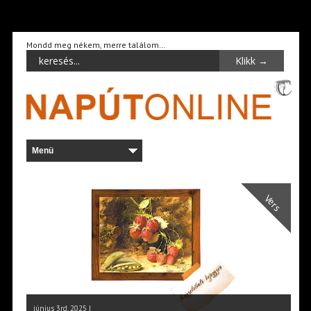
Mondd meg nékem, merre találom…
Vers
június 3rd, 2025 |