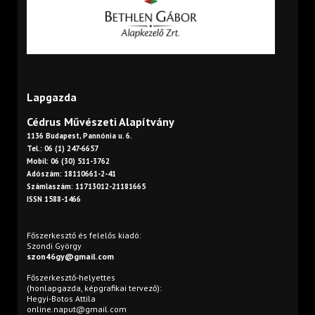
Lapgazda
Cédrus Művészeti Alapítvány
1136 Budapest, Pannónia u. 6.
Tel.: 06 (1) 247-6657
Mobil: 06 (30) 511-3762
Adószám: 18110661-2-41
Számlaszám: 11713012-21181665
ISSN 1588-1466
Főszerkesztő és felelős kiadó:
Szondi György
szon46gy@gmail.com
Főszerkesztő-helyettes
(honlapgazda, képgrafikai tervező):
Hegyi-Botos Attila
online.naput@gmail.com