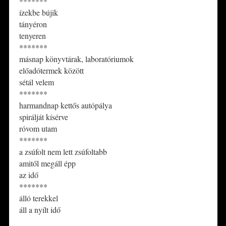
*******
ízekbe bújik
tányéron
tenyeren
*******
másnap könyvtárak, laboratóriumok
előadótermek között
sétál velem
*******
harmandnap kettős autópálya
spirálját kísérve
róvom utam
*******
a zsúfolt nem lett zsúfoltabb
amitől megáll épp
az idő
*******
álló terekkel
áll a nyílt idő