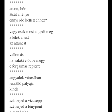
*******
arcon, bőrön
átsüt a fénye
ennyi idő kellett ehhez?
*******
vagy csak most engedi meg
a lélek a test
az áttűnést
*******
vallomás
ha valaki elődbe megy
e forgalmas reptérre
*******
angyalok városában
leszálló pályája
kinek
*******
szétterjed a vízcsepp
szétterjed a fénypont
a csendesbe