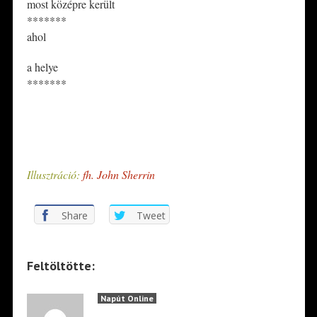
most középre került
*******
ahol
a helye
*******
*
*
Illusztráció:
fh. John Sherrin
Share
Tweet
Feltöltötte:
Napút Online