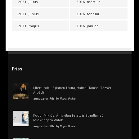
2021. július
2016. március
2021. június
2016. február
2021. május
2016. január
Friss
Miért írok… ? (Iancu Laura, Halmai Tamás, Tőzsér
Árpád)
augusztus 9th | by
Napút Online
Fodor Miklós: Árnyvilág felett is áthullámzó,
lélekringató dalok
augusztus 9th | by
Napút Online