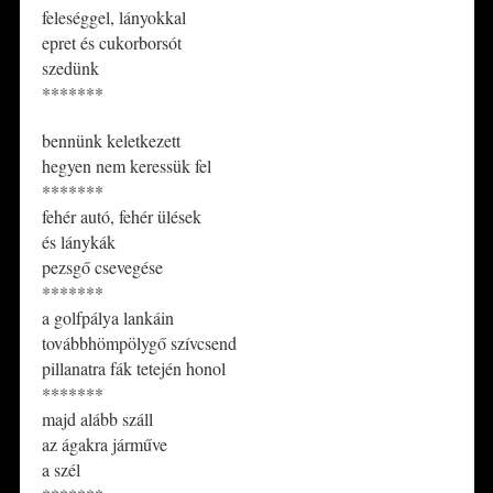
feleséggel, lányokkal
epret és cukorborsót
szedünk
*******
bennünk keletkezett
hegyen nem keressük fel
*******
fehér autó, fehér ülések
és lánykák
pezsgő csevegése
*******
a golfpálya lankáin
továbbhömpölygő szívcsend
pillanatra fák tetején honol
*******
majd alább száll
az ágakra járműve
a szél