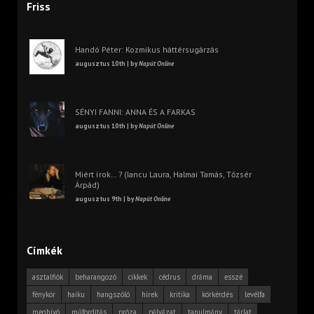
Friss
Handó Péter: Kozmikus háttérsugárzás
augusztus 10th | by
Napút Online
SÉNYI FANNI: ANNA ÉS A FARKAS
augusztus 10th | by
Napút Online
Miért írok… ? (Iancu Laura, Halmai Tamás, Tőzsér
Árpád)
augusztus 9th | by
Napút Online
Címkék
asztalfiók
beharangozó
cikkek
cédrus
dráma
esszé
fénykör
haiku
hangszóló
hírek
kritika
körkérdés
levélfa
meghívó
műfordítás
próza
pályázat
tanulmány
tárlat