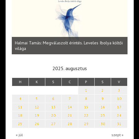
l
Halmai Tamás: Megválaszolt érintés. Leveles Ibolya költői
Laka
világa
2025. augusztus
H
K
S
C
P
S
V
1
2
3
4
5
6
7
8
9
10
11
12
13
14
15
16
17
18
19
20
21
22
23
24
25
26
27
28
29
30
31
« júl
szept »