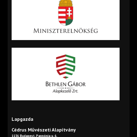
Lapgazda
Cédrus Művészeti Alapítvány
1136 Budapest, Pannónia u. 6.