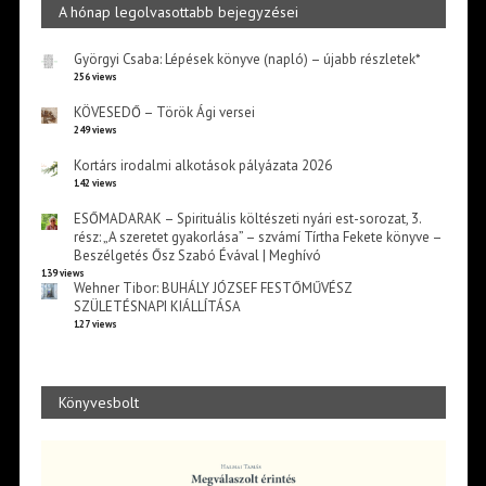
A hónap legolvasottabb bejegyzései
Györgyi Csaba: Lépések könyve (napló) – újabb részletek*
256 views
KÖVESEDŐ – Török Ági versei
249 views
Kortárs irodalmi alkotások pályázata 2026
142 views
ESŐMADARAK – Spirituális költészeti nyári est-sorozat, 3.
rész: „A szeretet gyakorlása” – szvámí Tírtha Fekete könyve –
Beszélgetés Ősz Szabó Évával | Meghívó
139 views
Wehner Tibor: BUHÁLY JÓZSEF FESTŐMŰVÉSZ
SZÜLETÉSNAPI KIÁLLÍTÁSA
127 views
Könyvesbolt