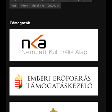
vers
videók
visszhang
önszócikk
Támogatók