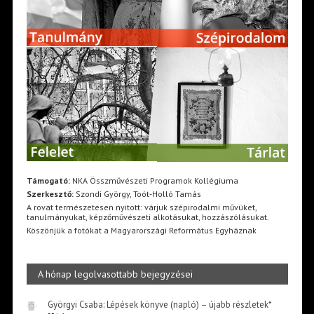
Támogató:
NKA Összművészeti Programok Kollégiuma
Szerkesztő:
Szondi György, Toót-Holló Tamás
A rovat természetesen nyitott: várjuk szépirodalmi művüket,
tanulmányukat, képzőművészeti alkotásukat, hozzászólásukat.
Köszönjük a fotókat a Magyarországi Református Egyháznak
A hónap legolvasottabb bejegyzései
Györgyi Csaba: Lépések könyve (napló) – újabb részletek*