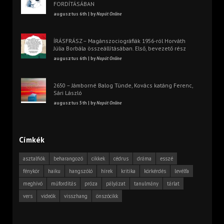
FORDÍTÁSÁBAN
augusztus 6th | by
Napút Online
ÍRÁSFRÁSZ – Magánszociográfiák 1956-ról Horváth
Júlia Borbála összeállításában. Első, bevezető rész
augusztus 6th | by
Napút Online
2650 – Jámborné Balog Tünde, Kovács katáng Ferenc,
Sári László
augusztus 5th | by
Napút Online
Címkék
asztalfiók
beharangozó
cikkek
cédrus
dráma
esszé
fénykör
haiku
hangszóló
hírek
kritika
körkérdés
levélfa
meghívó
műfordítás
próza
pályázat
tanulmány
tárlat
vers
videók
visszhang
önszócikk