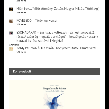
256 views
Miért írok… ? (Böszörményi Zoltán, Magyar Miklós, Török Ági)
219 views
KÖVESEDŐ – Török Ági versei
205 views
ESŐMADARAK – Spirituális költészeti nyári est-sorozat, 2.
rész: „A szépség megváltja a világot” – beszélgetés Huszárik
Katával és Jász Attilával | Meghívó
193 views
Zöldy Pál: MAG ÁLMA VIRÁG | Könyvbemutató | Filmfelvétel
140 views
Könyvesbolt