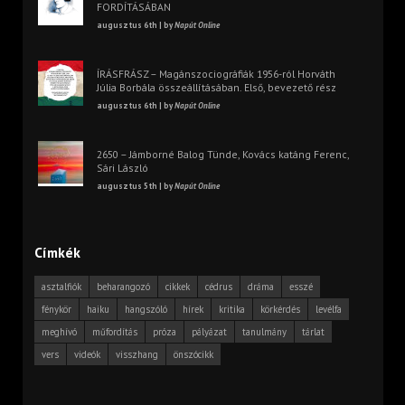
FORDÍTÁSÁBAN
augusztus 6th | by
Napút Online
ÍRÁSFRÁSZ – Magánszociográfiák 1956-ról Horváth
Júlia Borbála összeállításában. Első, bevezető rész
augusztus 6th | by
Napút Online
2650 – Jámborné Balog Tünde, Kovács katáng Ferenc,
Sári László
augusztus 5th | by
Napút Online
Címkék
asztalfiók
beharangozó
cikkek
cédrus
dráma
esszé
fénykör
haiku
hangszóló
hírek
kritika
körkérdés
levélfa
meghívó
műfordítás
próza
pályázat
tanulmány
tárlat
vers
videók
visszhang
önszócikk