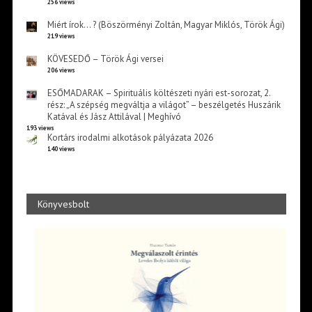
256 views
Miért írok… ? (Böszörményi Zoltán, Magyar Miklós, Török Ági)
219 views
KÖVESEDŐ – Török Ági versei
206 views
ESŐMADARAK – Spirituális költészeti nyári est-sorozat, 2.
rész: „A szépség megváltja a világot” – beszélgetés Huszárik
Katával és Jász Attilával | Meghívó
193 views
Kortárs irodalmi alkotások pályázata 2026
140 views
Könyvesbolt