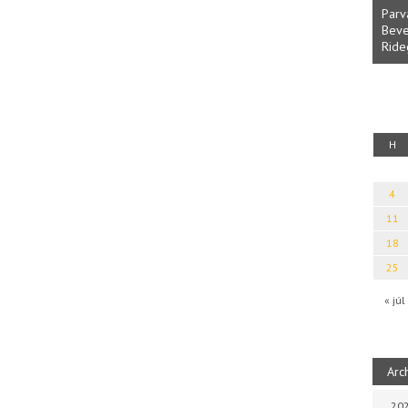
Parv
Beve
Ride
fényből
Káplán Géza: Erotikai kalauz
H
4
11
18
25
« júl
Arc
202