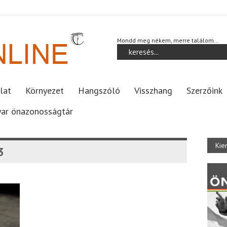
Mondd meg nékem, merre találom…
lat
Környezet
Hangszóló
Visszhang
Szerzőink
ar önazonosságtár
Kie
3