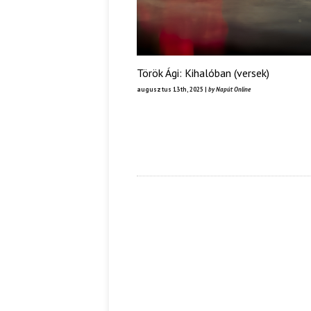
Török Ági: Kihalóban (versek)
augusztus 13th, 2025 |
by Napút Online