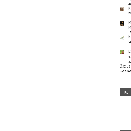
25
K
22
M
M
15
K
13
E
e
s
Ősz Sz
137 view
Kön