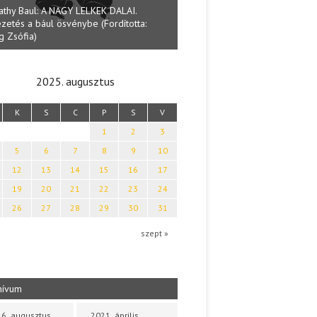
athy Baul: A NAGY LELKEK DALAI.
zetés a bául ösvénybe (Fordította:
Halmai Tamás: Megválaszolt ér
g Zsófia)
Ibolya költői világa
2025. augusztus
K
S
C
P
S
V
1
2
3
5
6
7
8
9
10
12
13
14
15
16
17
19
20
21
22
23
24
26
27
28
29
30
31
szept »
hívum
6. augusztus
2021. április