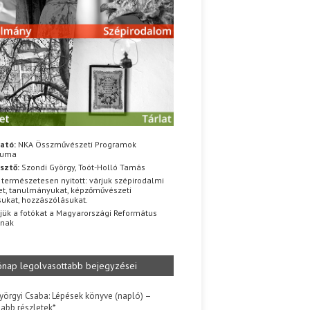
ató:
NKA Összművészeti Programok
iuma
sztő:
Szondi György, Toót-Holló Tamás
 természetesen nyitott: várjuk szépirodalmi
t, tanulmányukat, képzőművészeti
sukat, hozzászólásukat.
jük a fotókat a Magyarországi Református
znak
ónap legolvasottabb bejegyzései
yörgyi Csaba: Lépések könyve (napló) –
jabb részletek*