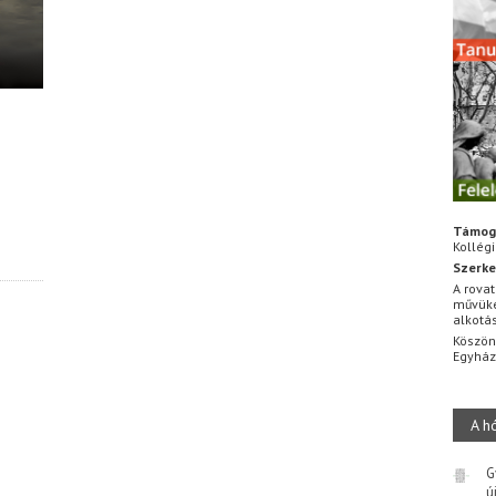
Támog
Kollég
Szerke
A rovat
művüke
alkotá
Köszön
Egyhá
A h
G
ú