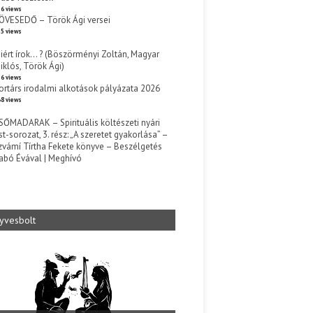
6 views
ÖVESEDŐ – Török Ági versei
5 views
iért írok… ? (Böszörményi Zoltán, Magyar
iklós, Török Ági)
6 views
ortárs irodalmi alkotások pályázata 2026
8 views
SŐMADARAK – Spirituális költészeti nyári
st-sorozat, 3. rész: „A szeretet gyakorlása” –
zvámí Tírtha Fekete könyve – Beszélgetés
abó Évával | Meghívó
s
yvesbolt