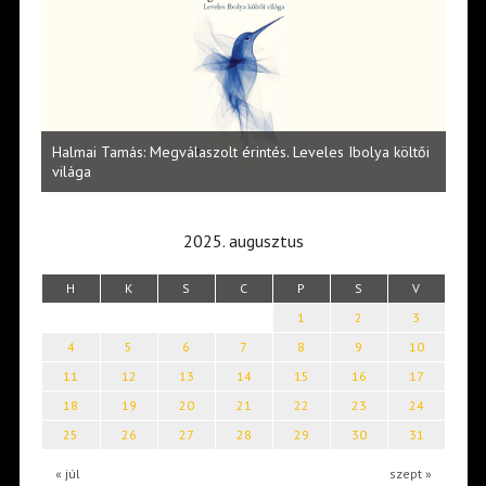
l
Halmai Tamás: Megválaszolt érintés. Leveles Ibolya költői
Laka
világa
2025. augusztus
H
K
S
C
P
S
V
1
2
3
4
5
6
7
8
9
10
11
12
13
14
15
16
17
18
19
20
21
22
23
24
25
26
27
28
29
30
31
« júl
szept »