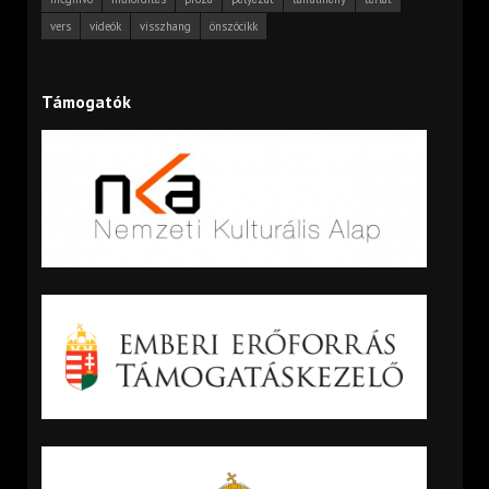
vers
videók
visszhang
önszócikk
Támogatók