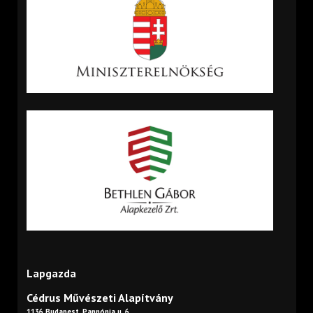
Lapgazda
Cédrus Művészeti Alapítvány
1136 Budapest, Pannónia u. 6.