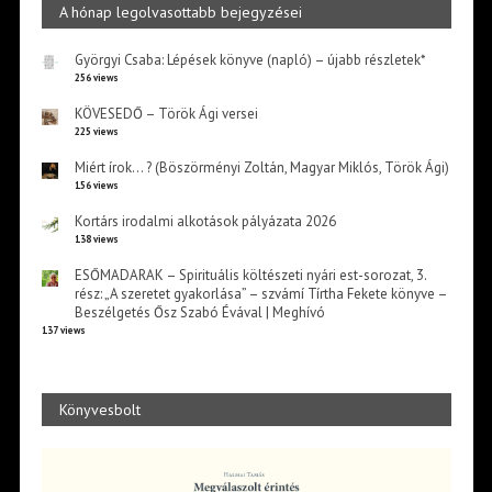
A hónap legolvasottabb bejegyzései
Györgyi Csaba: Lépések könyve (napló) – újabb részletek*
256 views
KÖVESEDŐ – Török Ági versei
225 views
Miért írok… ? (Böszörményi Zoltán, Magyar Miklós, Török Ági)
156 views
Kortárs irodalmi alkotások pályázata 2026
138 views
ESŐMADARAK – Spirituális költészeti nyári est-sorozat, 3.
rész: „A szeretet gyakorlása” – szvámí Tírtha Fekete könyve –
Beszélgetés Ősz Szabó Évával | Meghívó
137 views
Könyvesbolt