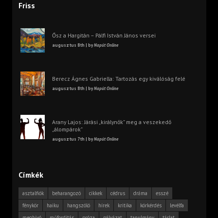
Friss
Ősz a Hargitán – Pálfi István János versei
augusztus 8th | by
Napút Online
Berecz Ágnes Gabriella: Tartozás egy kiválóság felé
augusztus 8th | by
Napút Online
Arany Lajos: Járási „királynők” meg a veszekedő
„álompárok”
augusztus 7th | by
Napút Online
Címkék
asztalfiók
beharangozó
cikkek
cédrus
dráma
esszé
fénykör
haiku
hangszóló
hírek
kritika
körkérdés
levélfa
meghívó
műfordítás
próza
pályázat
tanulmány
tárlat