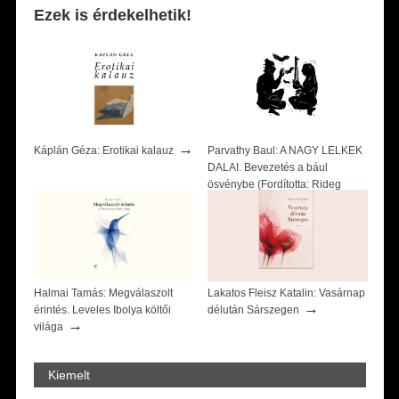
Ezek is érdekelhetik!
→
Káplán Géza: Erotikai kalauz
Parvathy Baul: A NAGY LELKEK
DALAI. Bevezetés a bául
ösvénybe (Fordította: Rideg
→
Zsófia)
Halmai Tamás: Megválaszolt
Lakatos Fleisz Katalin: Vasárnap
→
érintés. Leveles Ibolya költői
délután Sárszegen
→
világa
Kiemelt