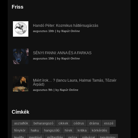
Friss
Handó Péter: Kozmikus háttérsugárzás
augusztus 10th | by
Napút Online
SÉNYI FANNI: ANNA ÉS A FARKAS
augusztus 10th | by
Napút Online
Miért írok… ? (Iancu Laura, Halmai Tamás, Tőzsér
Árpád)
augusztus 9th | by
Napút Online
Címkék
asztalfiók
beharangozó
cikkek
cédrus
dráma
esszé
fénykör
haiku
hangszóló
hírek
kritika
körkérdés
levélfa
meghívó
műfordítás
próza
pályázat
tanulmány