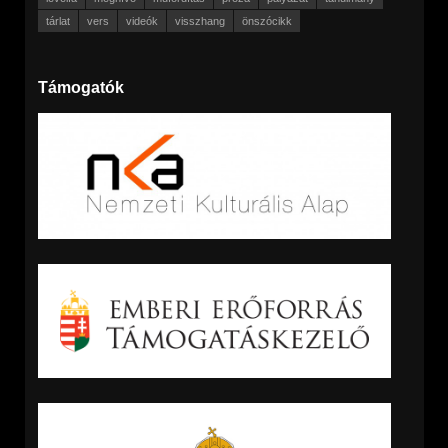
tárlat
vers
videók
visszhang
önszócikk
Támogatók