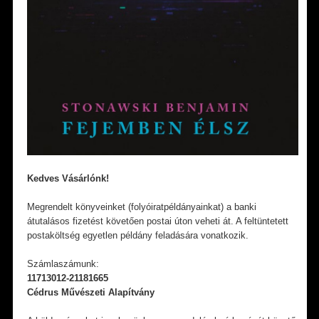
Kedves Vásárlónk!
Megrendelt könyveinket (folyóiratpéldányainkat) a banki
átutalásos fizetést követően postai úton veheti át. A feltüntetett
postaköltség egyetlen példány feladására vonatkozik.
Számlaszámunk:
11713012-21181665
Cédrus Művészeti Alapítvány