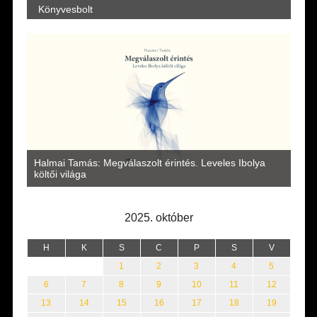
Könyvesbolt
a
Halmai Tamás: Megválaszolt érintés. Leveles Ibolya
Laka
költői világa
2025. október
H
K
S
C
P
S
V
1
2
3
4
5
6
7
8
9
10
11
12
13
14
15
16
17
18
19