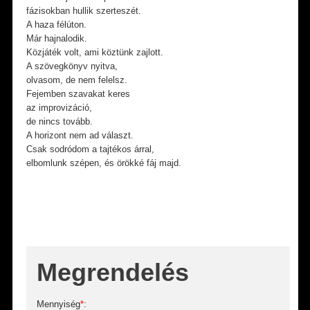
fázisokban hullik szerteszét.
A haza félúton.
Már hajnalodik.
Közjáték volt, ami köztünk zajlott.
A szövegkönyv nyitva,
olvasom, de nem felelsz.
Fejemben szavakat keres
az improvizáció,
de nincs tovább.
A horizont nem ad választ.
Csak sodródom a tajtékos árral,
elbomlunk szépen, és örökké fáj majd.
Megrendelés
Mennyiség
*
: