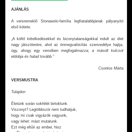
AJÁNLÁS
A versremeklő Stonawski-família legfiatalabbjának pályanyitó
első kötete.
„A költő kételkedésekkel és bizonytalanságokkal indult az élet
nagy játszóterére, ahol az önmegvalósítás szenvedélye hajtja,
úgy, ahogy egy versében megfogalmazza;
a másolt kulcsot
eldobja és halad tovább.”
Csontos Márta
VERSMUSTRA
Tulajdon
Életünk során sokfélét birtoklunk.
Viszonyt? Legtöbbször nem tudhatjuk,
hogy mi csak vigyázók vagyunk,
vagy lehet: mást mutatunk.
Ezt még eltűri az ember, hisz