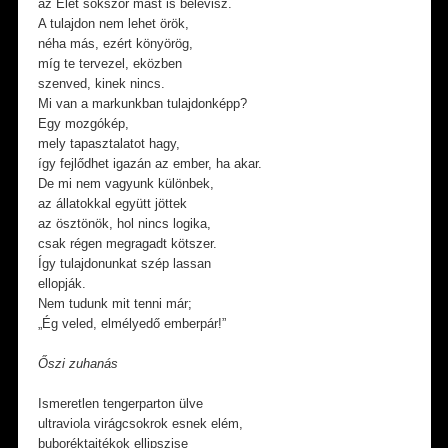
az Élet sokszor mást is belevisz.
A tulajdon nem lehet örök,
néha más, ezért könyörög,
míg te tervezel, eközben
szenved, kinek nincs.
Mi van a markunkban tulajdonképp?
Egy mozgókép,
mely tapasztalatot hagy,
így fejlődhet igazán az ember, ha akar.
De mi nem vagyunk különbek,
az állatokkal együtt jöttek
az ösztönök, hol nincs logika,
csak régen megragadt kötszer.
Így tulajdonunkat szép lassan
ellopják.
Nem tudunk mit tenni már;
„Ég veled, elmélyedő emberpár!”
Őszi zuhanás
Ismeretlen tengerparton ülve
ultraviola virágcsokrok esnek elém,
buboréktajtékok ellipszise