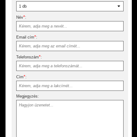
*
Név
:
*
Email cím
:
*
Telefonszám
:
*
Cím
:
Megjegyzés: