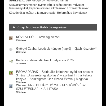
Szerkesztő:
Szondi György, Toót-Holló Tamás
A rovat természetesen nyitott: várjuk szépirodalmi művüket,
tanulmányukat, képzőművészeti alkotásukat, hozzászólásukat.
Köszönjük a fotókat a Magyarországi Református Egyháznak
A hónap legolvasottabb bejegyzései
KÖVESEDŐ – Török Ági versei
258 views
Györgyi Csaba: Lépések könyve (napló) – újabb részletek*
256 views
Kortárs irodalmi alkotások pályázata 2026
142 views
ESŐMADARAK – Spirituális költészeti nyári est-sorozat,
3. rész: „A szeretet gyakorlása” – szvámí Tírtha Fekete
könyve – Beszélgetés Ősz Szabó Évával | Meghívó
139 views
Wehner Tibor: BUHÁLY JÓZSEF FESTŐMŰVÉSZ
SZÜLETÉSNAPI KIÁLLÍTÁSA
129 views