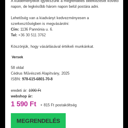
A küldeményeket igyekszünk a megrendelés beérkezését követő
napon, de legkésőbb három napon belül postára adni.
Lehetőség van a kiadványt kedvezményesen a
szerkesztőségben is megvásárolni:
Cím:
1136 Pannónia u. 6.
Tel:
+36 30 511 3762
Köszönjük, hogy vásárlásával értékeli munkánkat.
Versek
58 oldal
Cédrus Művészeti Alapítvány, 2025
ISBN:
978-615-6801-70-8
eredeti ár:
1990 Ft
webshop ár:
1 590 Ft
+ 815 Ft postaköltség
MEGRENDELÉS