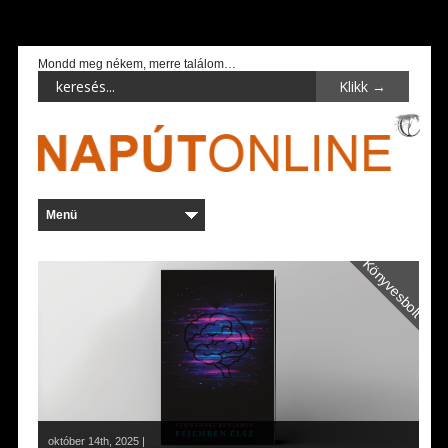
Mondd meg nékem, merre találom…
Könyvesbolt
október 14th, 2025 |