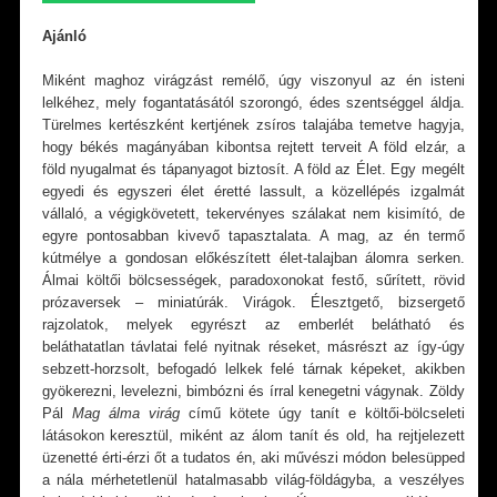
Ajánló
Miként maghoz virágzást remélő, úgy viszonyul az én isteni
lelkéhez, mely fogantatásától szorongó, édes szentséggel áldja.
Türelmes kertészként kertjének zsíros talajába temetve hagyja,
hogy békés magányában kibontsa rejtett terveit A föld elzár, a
föld nyugalmat és tápanyagot biztosít. A föld az Élet. Egy megélt
egyedi és egyszeri élet éretté lassult, a közellépés izgalmát
vállaló, a végigkövetett, tekervényes szálakat nem kisimító, de
egyre pontosabban kivevő tapasztalata. A mag, az én termő
kútmélye a gondosan előkészített élet-talajban álomra serken.
Álmai költői bölcsességek, paradoxonokat festő, sűrített, rövid
prózaversek – miniatúrák. Virágok. Élesztgető, bizsergető
rajzolatok, melyek egyrészt az emberlét belátható és
beláthatatlan távlatai felé nyitnak réseket, másrészt az így-úgy
sebzett-horzsolt, befogadó lelkek felé tárnak képeket, akikben
gyökerezni, levelezni, bimbózni és írral kenegetni vágynak. Zöldy
Pál
Mag álma virág
című kötete úgy tanít e költői-bölcseleti
látásokon keresztül, miként az álom tanít és old, ha rejtjelezett
üzenetté érti-érzi őt a tudatos én, aki művészi módon belesüpped
a nála mérhetetlenül hatalmasabb világ-földágyba, a veszélyes