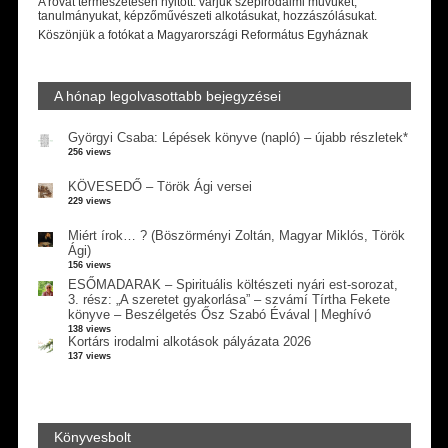
A rovat természetesen nyitott: várjuk szépirodalmi művüket,
tanulmányukat, képzőművészeti alkotásukat, hozzászólásukat.
Köszönjük a fotókat a Magyarországi Református Egyháznak
A hónap legolvasottabb bejegyzései
Györgyi Csaba: Lépések könyve (napló) – újabb részletek*
256 views
KÖVESEDŐ – Török Ági versei
229 views
Miért írok… ? (Böszörményi Zoltán, Magyar Miklós, Török
Ági)
156 views
ESŐMADARAK – Spirituális költészeti nyári est-sorozat,
3. rész: „A szeretet gyakorlása” – szvámí Tírtha Fekete
könyve – Beszélgetés Ősz Szabó Évával | Meghívó
138 views
Kortárs irodalmi alkotások pályázata 2026
137 views
Könyvesbolt