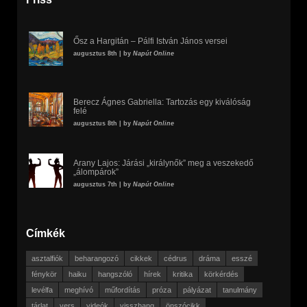
Ősz a Hargitán – Pálfi István János versei
augusztus 8th | by
Napút Online
Berecz Ágnes Gabriella: Tartozás egy kiválóság
felé
augusztus 8th | by
Napút Online
Arany Lajos: Járási „királynők” meg a veszekedő
„álompárok”
augusztus 7th | by
Napút Online
Címkék
asztalfiók
beharangozó
cikkek
cédrus
dráma
esszé
fénykör
haiku
hangszóló
hírek
kritika
körkérdés
levélfa
meghívó
műfordítás
próza
pályázat
tanulmány
tárlat
vers
videók
visszhang
önszócikk