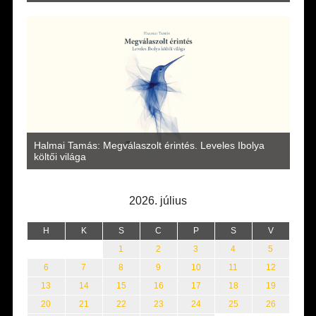
a
Halmai Tamás: Megválaszolt érintés. Leveles Ibolya
Laka
költői világa
2026. július
H
K
S
C
P
S
V
1
2
3
4
5
6
7
8
9
10
11
12
13
14
15
16
17
18
19
20
21
22
23
24
25
26