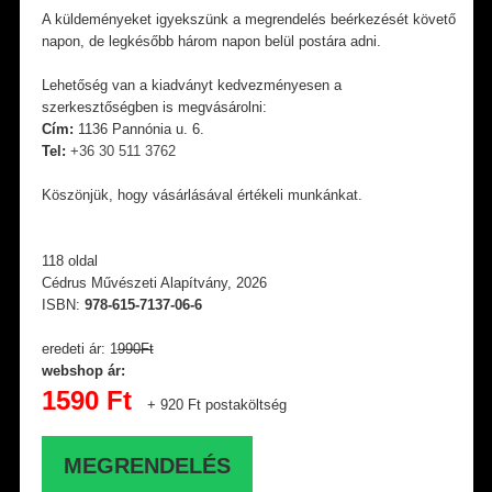
A küldeményeket igyekszünk a megrendelés beérkezését követő
napon, de legkésőbb három napon belül postára adni.
Lehetőség van a kiadványt kedvezményesen a
szerkesztőségben is megvásárolni:
Cím:
1136 Pannónia u. 6.
Tel:
+36 30 511 3762
Köszönjük, hogy vásárlásával értékeli munkánkat.
118 oldal
Cédrus Művészeti Alapítvány, 2026
ISBN:
978-615-7137-06-6
eredeti ár: 1
990Ft
webshop ár:
1590 Ft
+ 920 Ft postaköltség
MEGRENDELÉS