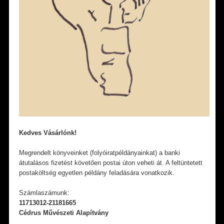
Kedves Vásárlónk!
Megrendelt könyveinket (folyóiratpéldányainkat) a banki
átutalásos fizetést követően postai úton veheti át. A feltüntetett
postaköltség egyetlen példány feladására vonatkozik.
Számlaszámunk:
11713012-21181665
Cédrus Művészeti Alapítvány