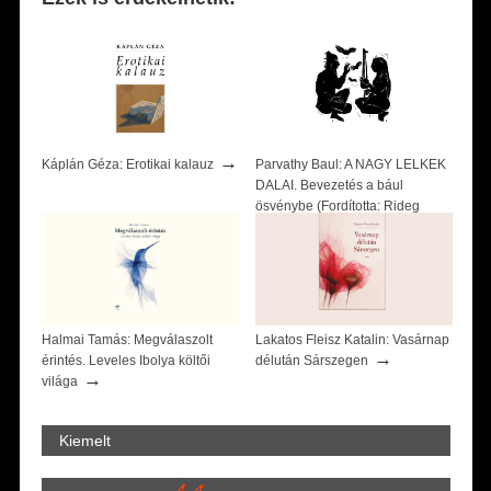
→
Káplán Géza: Erotikai kalauz
Parvathy Baul: A NAGY LELKEK
DALAI. Bevezetés a bául
ösvénybe (Fordította: Rideg
→
Zsófia)
Halmai Tamás: Megválaszolt
Lakatos Fleisz Katalin: Vasárnap
→
érintés. Leveles Ibolya költői
délután Sárszegen
→
világa
Kiemelt