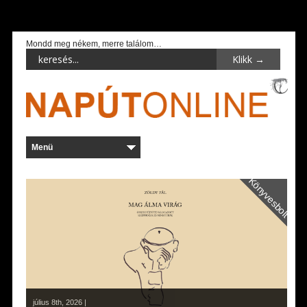
Mondd meg nékem, merre találom…
Könyvesbolt
július 8th, 2026 |