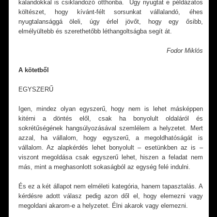
kalandokkal is csiklandozó otthonba. Úgy nyugtat e példázatos
költészet, hogy kívánt-félt sorsunkat vállalandó, éhes
nyugtalansággá öleli, úgy érlel jövőt, hogy egy ősibb,
elmélyültebb és szerethetőbb léthangoltságba segít át.
Fodor Miklós
A kötetből
EGYSZERŰ
Igen, mindez olyan egyszerű, hogy nem is lehet másképpen
kitérni a döntés elől, csak ha bonyolult oldaláról és
sokrétűségének hangsúlyozásával szemlélem a helyzetet. Mert
azzal, ha vállalom, hogy egyszerű, a megoldhatóságát is
vállalom. Az alapkérdés lehet bonyolult – esetünkben az is –
viszont megoldása csak egyszerű lehet, hiszen a feladat nem
más, mint a meghasonlott sokaságból az egység felé indulni.
És ez a két állapot nem elméleti kategória, hanem tapasztalás. A
kérdésre adott válasz pedig azon dől el, hogy elemezni vagy
megoldani akarom-e a helyzetet. Élni akarok vagy elemezni.