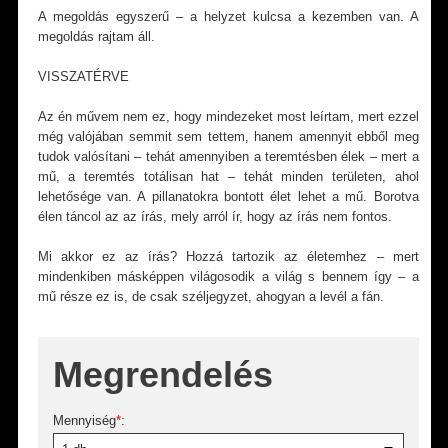
A megoldás egyszerű – a helyzet kulcsa a kezemben van. A
megoldás rajtam áll.
VISSZATÉRVE
Az én művem nem ez, hogy mindezeket most leírtam, mert ezzel
még valójában semmit sem tettem, hanem amennyit ebből meg
tudok valósítani – tehát amennyiben a teremtésben élek – mert a
mű, a teremtés totálisan hat – tehát minden területen, ahol
lehetősége van. A pillanatokra bontott élet lehet a mű. Borotva
élen táncol az az írás, mely arról ír, hogy az írás nem fontos.
Mi akkor ez az írás? Hozzá tartozik az életemhez – mert
mindenkiben másképpen világosodik a világ s bennem így – a
mű része ez is, de csak széljegyzet, ahogyan a levél a fán.
Megrendelés
Mennyiség
*
: