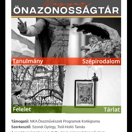
Támogató:
NKA Összművészeti Programok Kollégiuma
Szerkesztő:
Szondi György, Toót-Holló Tamás