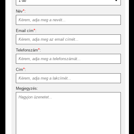
*
Név
:
*
Email cím
:
*
Telefonszám
:
*
Cím
:
Megjegyzés: