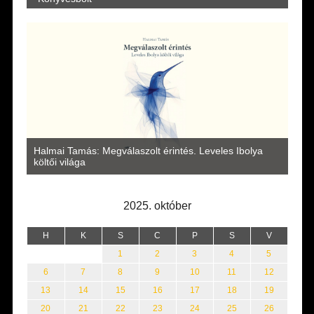
a
Halmai Tamás: Megválaszolt érintés. Leveles Ibolya
Laka
költői világa
2025. október
H
K
S
C
P
S
V
1
2
3
4
5
6
7
8
9
10
11
12
13
14
15
16
17
18
19
20
21
22
23
24
25
26