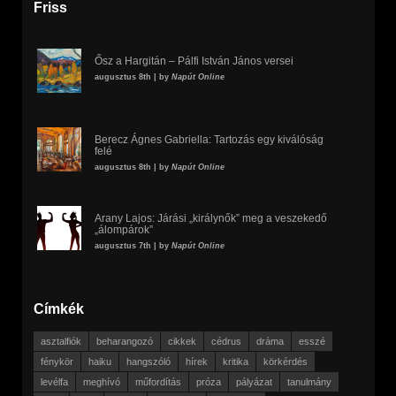
Friss
Ősz a Hargitán – Pálfi István János versei
augusztus 8th | by
Napút Online
Berecz Ágnes Gabriella: Tartozás egy kiválóság
felé
augusztus 8th | by
Napút Online
Arany Lajos: Járási „királynők” meg a veszekedő
„álompárok”
augusztus 7th | by
Napút Online
Címkék
asztalfiók
beharangozó
cikkek
cédrus
dráma
esszé
fénykör
haiku
hangszóló
hírek
kritika
körkérdés
levélfa
meghívó
műfordítás
próza
pályázat
tanulmány