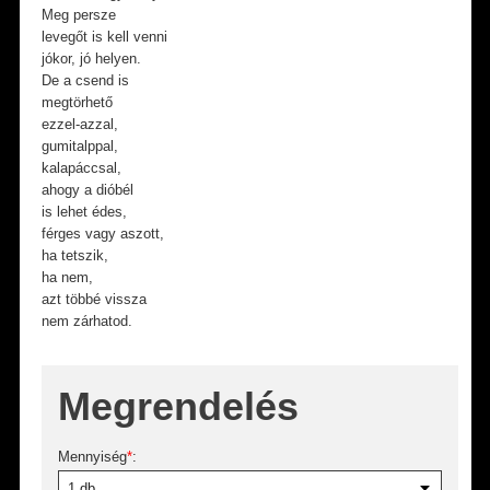
Meg persze
levegőt is kell venni
jókor, jó helyen.
De a csend is
megtörhető
ezzel-azzal,
gumitalppal,
kalapáccsal,
ahogy a dióbél
is lehet édes,
férges vagy aszott,
ha tetszik,
ha nem,
azt többé vissza
nem zárhatod.
Megrendelés
Mennyiség
*
: