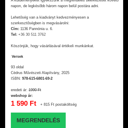
A küldeményeket igyekszünk a megrendelés beérkezését követő
napon, de legkésőbb három napon belül postára adni.
Lehetőség van a kiadványt kedvezményesen a
szerkesztőségben is megvásárolni:
Cím:
1136 Pannónia u. 6.
Tel:
+36 30 511 3762
Köszönjük, hogy vásárlásával értékeli munkánkat.
Versek
93 oldal
Cédrus Művészeti Alapítvány, 2025
ISBN:
978-615-6801-69-2
eredeti ár:
1990 Ft
webshop ár:
1 590 Ft
+ 815 Ft postaköltség
MEGRENDELÉS