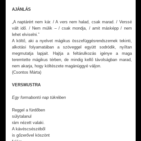
AJÁNLÁS
„A naptárért nem kár. / A vers nem halad, csak marad. / Verssé
vált idő. / Nem múlik – / csak mondja, / amit másképp / nem
lehet elviselni.”
A költő, aki a nyelvet mágikus összefüggésrendszernek tekinti,
alkotási folyamatában a szöveggel együtt sodródik, nyíltan
megmutatja lapjait. Hajtja a feltárulkozás igénye a maga
teremtette mágikus térben, de mindig kellő távolságban marad,
nem akarja, hogy költészete magánüggyé váljon.
(Csontos Márta)
VERSMUSTRA
Egy formabontó nap tükrében
Reggel a fürdőben
súlytalanul
rám nézett valaki.
A kávéscsészéből
is gőzerővel köszönt