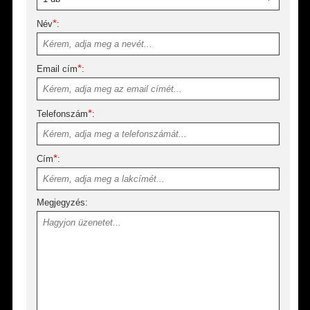
*
Név
:
*
Email cím
:
*
Telefonszám
:
*
Cím
:
Megjegyzés: