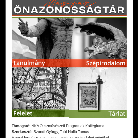
Támogató:
NKA Összművészeti Programok Kollégiuma
Szerkesztő:
Szondi György, Toót-Holló Tamás
A rovat természetesen nyitott: várjuk szépirodalmi művüket,