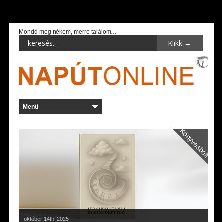
Mondd meg nékem, merre találom…
Könyvesbolt
október 14th, 2025 |