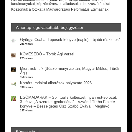
tanulmányukat, képzőművészeti alkotásukat, hozzászólásukat.
Köszönjük a fotókat a Magyarországi Református Egyháznak
A hónap legolvasottabb bejegyzései
Györgyi Csaba: Lépések könyve (napló) – újabb részletek*
256 views
KÖVESEDŐ – Török Ági versei
225 views
Miért írok… ? (Böszörményi Zoltán, Magyar Miklós, Török
Ági)
156 views
Kortárs irodalmi alkotások pályázata 2026
138 views
ESŐMADARAK – Spirituális költészeti nyári est-sorozat,
3. rész: „A szeretet gyakorlása” – szvámí Tírtha Fekete
könyve – Beszélgetés Ősz Szabó Évával | Meghívó
137 views
Könyvesbolt