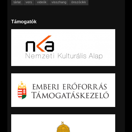
tárlat
vers
videók
visszhang
önszócikk
Támogatók