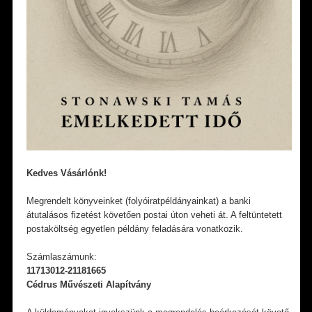
Kedves Vásárlónk!
Megrendelt könyveinket (folyóiratpéldányainkat) a banki
átutalásos fizetést követően postai úton veheti át. A feltüntetett
postaköltség egyetlen példány feladására vonatkozik.
Számlaszámunk:
11713012-21181665
Cédrus Művészeti Alapítvány