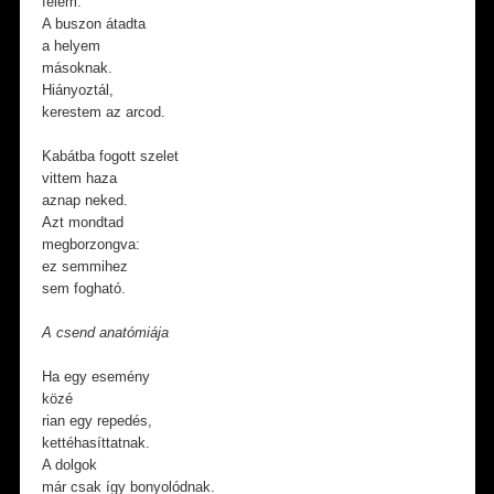
felém.
A buszon átadta
a helyem
másoknak.
Hiányoztál,
kerestem az arcod.
Kabátba fogott szelet
vittem haza
aznap neked.
Azt mondtad
megborzongva:
ez semmihez
sem fogható.
A csend anatómiája
Ha egy esemény
közé
rian egy repedés,
kettéhasíttatnak.
A dolgok
már csak így bonyolódnak.