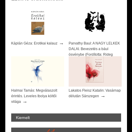
→
Káplán Géza: Erotikai kalauz
Parvathy Baul: A NAGY LELKEK
DALAI. Bevezetés a bául
ösvénybe (Fordította: Rideg
→
Zsófia)
Halmai Tamás: Megválaszolt
Lakatos Fleisz Katalin: Vasárnap
→
érintés. Leveles Ibolya költői
délután Sárszegen
→
világa
Kiemelt