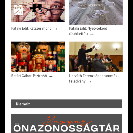
→
Pataki Edit: Kétszer mond
Pataki Edit: Nyelvtekerő
→
(Dühítettél)
→
Batári Gábor: Pszichőfi
Horváth Ferenc: Anagrammás
→
feladvány
Kiemelt