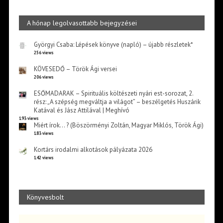
A hónap legolvasottabb bejegyzései
Györgyi Csaba: Lépések könyve (napló) – újabb részletek*
256 views
KÖVESEDŐ – Török Ági versei
206 views
ESŐMADARAK – Spirituális költészeti nyári est-sorozat, 2.
rész: „A szépség megváltja a világot” – beszélgetés Huszárik
Katával és Jász Attilával | Meghívó
193 views
Miért írok… ? (Böszörményi Zoltán, Magyar Miklós, Török Ági)
183 views
Kortárs irodalmi alkotások pályázata 2026
142 views
Könyvesbolt