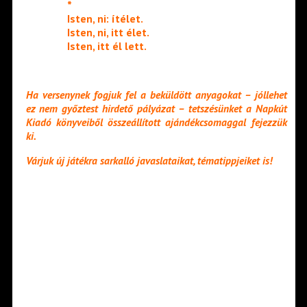
*
Isten, ni: ítélet.
Isten, ni, itt élet.
Isten, itt él lett.
Ha versenynek fogjuk fel a beküldött anyagokat – jóllehet
ez nem győztest hirdető pályázat – tetszésünket a Napkút
Kiadó könyveiből összeállított ajándékcsomaggal fejezzük
ki.
Várjuk új játékra sarkalló javaslataikat, tématippjeiket is!