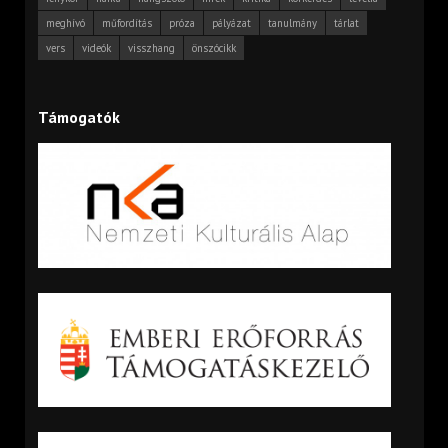
meghívó
műfordítás
próza
pályázat
tanulmány
tárlat
vers
videók
visszhang
önszócikk
Támogatók