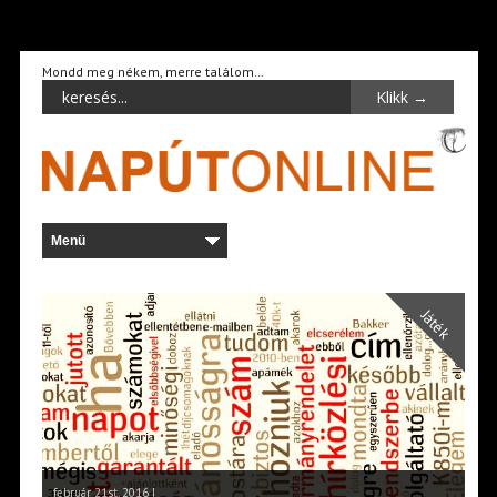
Mondd meg nékem, merre találom…
Játék
február 21st, 2016 |