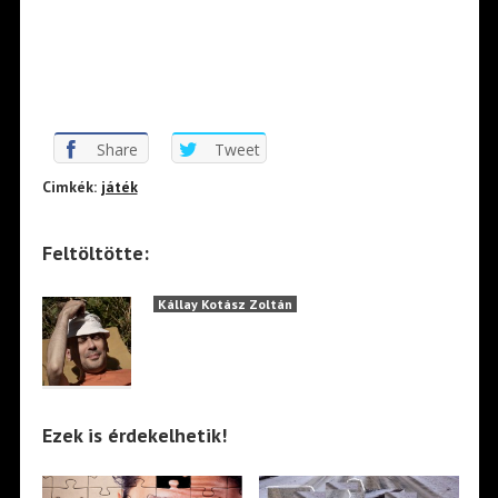
Share
Tweet
Cimkék:
játék
Feltöltötte:
Kállay Kotász Zoltán
Ezek is érdekelhetik!