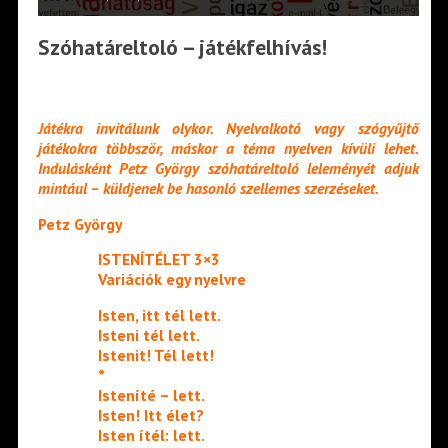
Szóhatáreltoló – játékfelhívás!
Játékra invitálunk olykor. Nyelvalkotó vagy szógyűjtő
játékokra többször, máskor a téma nyelven kívüli lehet.
Indulásként Petz György szóhatáreltoló leleményét adjuk
mintául – küldjenek be hasonló szellemes szerzéseket.
Petz György
ISTENÍTÉLET 3×3
Variációk egy nyelvre
Isten, itt tél lett.
Isteni tél lett.
Istenit! Tél lett!
*
Isteníté – lett.
Isten! Itt élet?
Isten ítél: lett.