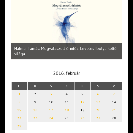
l
Halmai Tamás: Megválaszolt érintés. Leveles Ibolya költői
Laka
világa
2016. február
H
K
S
C
P
S
V
1
2
3
4
5
6
7
8
9
10
11
12
13
14
15
16
17
18
19
20
21
22
23
24
25
26
27
28
29