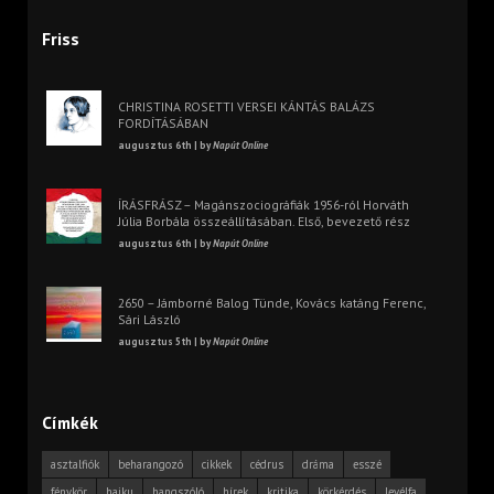
Friss
CHRISTINA ROSETTI VERSEI KÁNTÁS BALÁZS
FORDÍTÁSÁBAN
augusztus 6th | by
Napút Online
ÍRÁSFRÁSZ – Magánszociográfiák 1956-ról Horváth
Júlia Borbála összeállításában. Első, bevezető rész
augusztus 6th | by
Napút Online
2650 – Jámborné Balog Tünde, Kovács katáng Ferenc,
Sári László
augusztus 5th | by
Napút Online
Címkék
asztalfiók
beharangozó
cikkek
cédrus
dráma
esszé
fénykör
haiku
hangszóló
hírek
kritika
körkérdés
levélfa