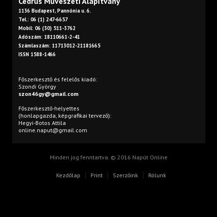
Cédrus Művészeti Alapítvány
1136 Budapest, Pannónia u. 6.
Tel.: 06 (1) 247-6657
Mobil: 06 (30) 511-3762
Adószám: 18110661-2-41
Számlaszám: 11713012-21181665
ISSN 1588-1466
Főszerkesztő és felelős kiadó:
Szondi György
szon46gy@gmail.com
Főszerkesztő-helyettes
(honlapgazda, képgrafikai tervező):
Hegyi-Botos Attila
online.naput@gmail.com
Minden jog fenntartva. © 2016 Napút Online
Kezdőlap
Print
Szerzőink
Rólunk