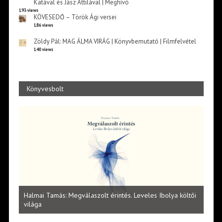
Katával és Jász Attilával | Meghívó
193 views
KÖVESEDŐ – Török Ági versei
186 views
Zöldy Pál: MAG ÁLMA VIRÁG | Könyvbemutató | Filmfelvétel
140 views
Könyvesbolt
l
Halmai Tamás: Megválaszolt érintés. Leveles Ibolya költői
Laka
világa