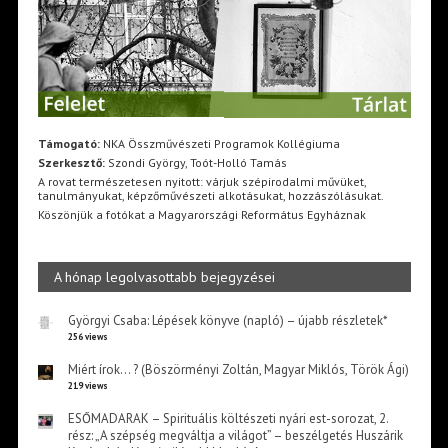
Támogató:
NKA Összművészeti Programok Kollégiuma
Szerkesztő:
Szondi György, Toót-Holló Tamás
A rovat természetesen nyitott: várjuk szépirodalmi művüket,
tanulmányukat, képzőművészeti alkotásukat, hozzászólásukat.
Köszönjük a fotókat a Magyarországi Református Egyháznak
A hónap legolvasottabb bejegyzései
Györgyi Csaba: Lépések könyve (napló) – újabb részletek*
256 views
Miért írok… ? (Böszörményi Zoltán, Magyar Miklós, Török Ági)
219 views
ESŐMADARAK – Spirituális költészeti nyári est-sorozat, 2.
rész: „A szépség megváltja a világot” – beszélgetés Huszárik