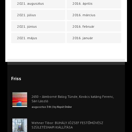
2021. augusztus
2016. április
2021. július
2016. március
2021. június
2016. február
2021. május
2016. január
Friss
2650 – Jámborné Balog Tünde, Kovács katáng Ferenc,
Sári László
augusztus 5th | by
Napút Online
Wehner Tibor: BUHÁLY JÓZSEF FESTŐMŰVÉSZ
SZÜLETÉSNAPI KIÁLLÍTÁSA