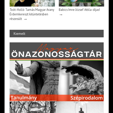
Toót-Holló Tamás Magyar Arany
Babics Imre József Attila-díjas!
→
Érdemkereszt kitüntetésben
→
részesült
Kiemelt