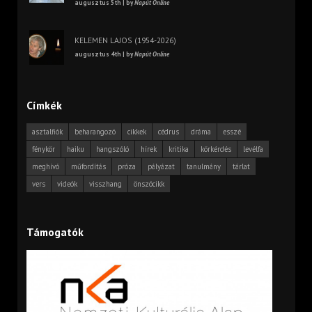
augusztus 5th | by
Napút Online
KELEMEN LAJOS (1954-2026)
augusztus 4th | by
Napút Online
Címkék
asztalfiók
beharangozó
cikkek
cédrus
dráma
esszé
fénykör
haiku
hangszóló
hírek
kritika
körkérdés
levélfa
meghívó
műfordítás
próza
pályázat
tanulmány
tárlat
vers
videók
visszhang
önszócikk
Támogatók