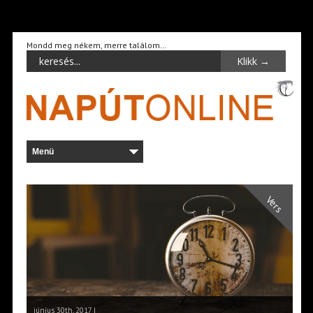
Mondd meg nékem, merre találom…
Vers
június 30th, 2017 |