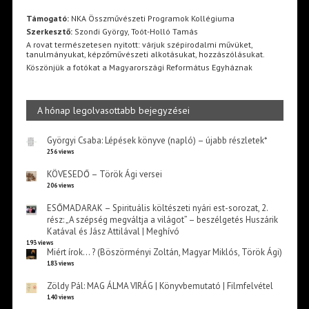
Támogató:
NKA Összművészeti Programok Kollégiuma
Szerkesztő:
Szondi György, Toót-Holló Tamás
A rovat természetesen nyitott: várjuk szépirodalmi művüket,
tanulmányukat, képzőművészeti alkotásukat, hozzászólásukat.
Köszönjük a fotókat a Magyarországi Református Egyháznak
A hónap legolvasottabb bejegyzései
Györgyi Csaba: Lépések könyve (napló) – újabb részletek*
256 views
KÖVESEDŐ – Török Ági versei
206 views
ESŐMADARAK – Spirituális költészeti nyári est-sorozat, 2.
rész: „A szépség megváltja a világot” – beszélgetés Huszárik
Katával és Jász Attilával | Meghívó
193 views
Miért írok… ? (Böszörményi Zoltán, Magyar Miklós, Török Ági)
183 views
Zöldy Pál: MAG ÁLMA VIRÁG | Könyvbemutató | Filmfelvétel
140 views