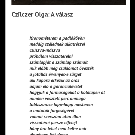
Czilczer Olga: A válasz
Kronométerem a padlókövön
meddig szélednek alkatrészei
csúszva-mászva
próbálom visszaterelni
számlapját a számlap számait
mik előbb még csuklómat övezték
a jótállás érvényes-e sürget
aki kapóra érkezik az órás
adjam elő a garancialevelet
hagyjuk a formaságokat a holdlupén át
minden vesztett perc önmaga
többszöröse hipp-hopp mesterem
a mutatók fürgeségével
valami szerszám után illan
visszatérni persze elfelejt
hány óra lehet nem kell-e már
ébrednem felkelnem