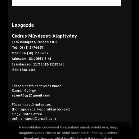
Lapgazda
Cédrus Művészeti Alapítvány
1136 Budapest, Pannónia u. 6.
Tel.: 06 (1) 247-6657
Mobil: 06 (30) 511-3762
Adószám: 18110661-2-41
Számlaszám: 11713012-21181665
ISSN 1588-1466
Főszerkesztő és felelős kiadó:
Szondi György
szon46gy@gmail.com
Főszerkesztő-helyettes
(honlapgazda, képgrafikai tervező):
Hegyi-Botos Attila
online.naput@gmail.com
A weboldalon cookie-kat használunk annak érdekében, hogy
megkönnyítsük Önnek az oldal használatát. Felhívjuk szíves
Minden jog fenntartva. © 2016 Napút Online
figyelmét, hogy az oldal további használata a cookie-k