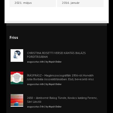
2021. május
2016. január
Friss
CHRISTINA ROSETTI VERSEI KÁNTÁS BALÁZS
FORDÍTÁSÁBAN
augusztus 6th | by
Napút Online
ÍRÁSFRÁSZ – Magánszociográfiák 1956-ról Horváth
Júlia Borbála összeállításában. Első, bevezető rész
augusztus 6th | by
Napút Online
2650 – Jámborné Balog Tünde, Kovács katáng Ferenc,
Sári László
augusztus 5th | by
Napút Online