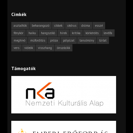
Címkék
asztalfiók
beharangozó
cikkek
cédrus
dráma
esszé
fénykör
haiku
hangszóló
hírek
kritika
körkérdés
levélfa
meghívó
műfordítás
próza
pályázat
tanulmány
tárlat
vers
videók
visszhang
önszócikk
Támogatók