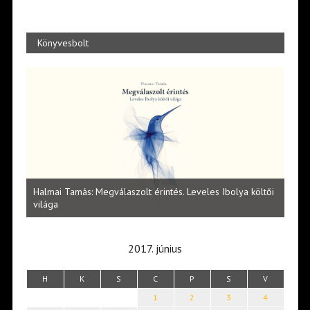
Könyvesbolt
l
Halmai Tamás: Megválaszolt érintés. Leveles Ibolya költői
Laka
világa
2017. június
H
K
S
C
P
S
V
1
2
3
4