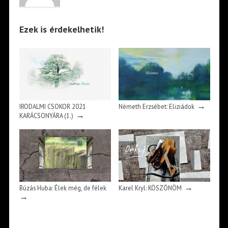
Ezek is érdekelhetik!
→
IRODALMI CSOKOR 2021
Németh Erzsébet: Eliziádok
→
KARÁCSONYÁRA (1.)
→
Búzás Huba: Élek még, de félek
Karel Kryl: KÖSZÖNÖM
→