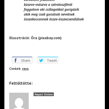
kúszva-mászva a sztratoszférát
faggatom aki csillagokkal gurigázik
akik meg csak gurulnak nevetnek
összekoccannak össze-összecsendülnek
Illusztráció: Óra (pixabay.com)
Share
Tweet
Cimkék:
vers
Feltöltötte:
Napút Online