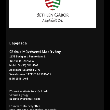
Lapgazda
Cédrus Művészeti Alapítvány
1136 Budapest, Pannónia u. 6.
Tel.: 06 (1) 247-6657
Mobil: 06 (30) 511-3762
Adószám: 18110661-2-41
Számlaszám: 11713012-21181665
ISSN 1588-1466
Főszerkesztő és felelős kiadó:
Szondi György
szon46gy@gmail.com
Főszerkesztő-helyettes
(honlapgazda, képgrafikai tervező):