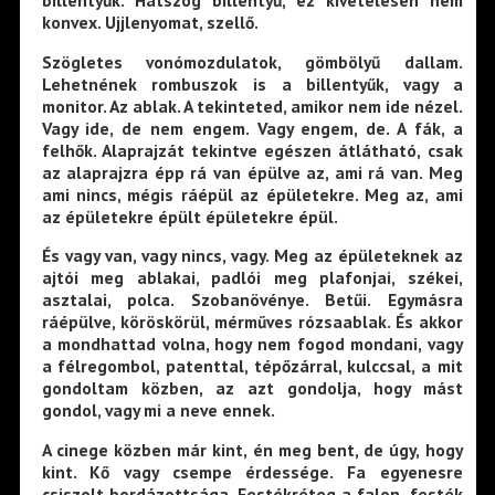
billentyűk. Hatszög billentyű, ez kivételesen nem
konvex. Ujjlenyomat, szellő.
Szögletes vonómozdulatok, gömbölyű dallam.
Lehetnének rombuszok is a billentyűk, vagy a
monitor. Az ablak. A tekinteted, amikor nem ide nézel.
Vagy ide, de nem engem. Vagy engem, de. A fák, a
felhők. Alaprajzát tekintve egészen átlátható, csak
az alaprajzra épp rá van épülve az, ami rá van. Meg
ami nincs, mégis ráépül az épületekre. Meg az, ami
az épületekre épült épületekre épül.
És vagy van, vagy nincs, vagy. Meg az épületeknek az
ajtói meg ablakai, padlói meg plafonjai, székei,
asztalai, polca. Szobanövénye. Betűi. Egymásra
ráépülve, köröskörül, mérműves rózsaablak. És akkor
a mondhattad volna, hogy nem fogod mondani, vagy
a félregombol, patenttal, tépőzárral, kulccsal, a mit
gondoltam közben, az azt gondolja, hogy mást
gondol, vagy mi a neve ennek.
A cinege közben már kint, én meg bent, de úgy, hogy
kint. Kő vagy csempe érdessége. Fa egyenesre
csiszolt bordázottsága. Festékréteg a falon, festék