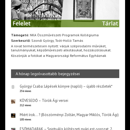
Támogató:
NKA Összművészeti Programok Kollégiuma
Szerkesztő:
Szondi György, Toót-Holló Tamás
A rovat természetesen nyitott: várjuk szépirodalmi művüket,
tanulmányukat, képzőművészeti alkotásukat, hozzászólásukat.
Köszönjük a fotókat a Magyarországi Református Egyháznak
A hónap legolvasottabb bejegyzései
Györgyi Csaba: Lépések könyve (napló) – újabb részletek*
256 views
KÖVESEDŐ – Török Ági versei
212 views
Miért írok… ? (Böszörményi Zoltán, Magyar Miklós, Török Ági)
183 views
ESŐMADARAK – Spirituális költészeti nyári est-sorozat, 2.