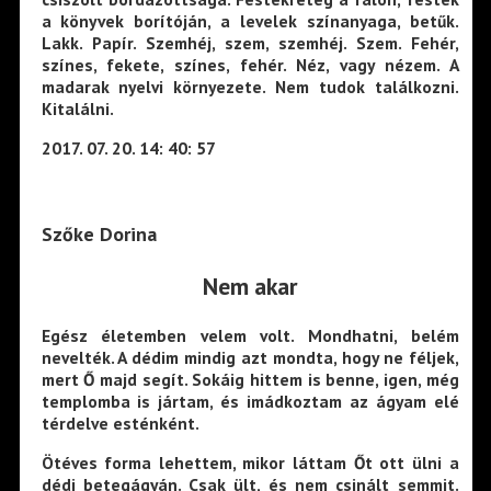
a könyvek borítóján, a levelek színanyaga, betűk.
Lakk. Papír. Szemhéj, szem, szemhéj. Szem. Fehér,
színes, fekete, színes, fehér. Néz, vagy nézem. A
madarak nyelvi környezete. Nem tudok találkozni.
Kitalálni.
2017. 07. 20. 14: 40: 57
Szőke Dorina
Nem akar
Egész életemben velem volt. Mondhatni, belém
nevelték. A dédim mindig azt mondta, hogy ne féljek,
mert Ő majd segít. Sokáig hittem is benne, igen, még
templomba is jártam, és imádkoztam az ágyam elé
térdelve esténként.
Ötéves forma lehettem, mikor láttam Őt ott ülni a
dédi betegágyán. Csak ült, és nem csinált semmit.