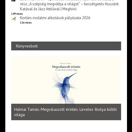
rész: „A szépség megváltja a világot” – beszélgetés Huszárik
Katával és Jász Attilával | Meghívó
149 views
Kortárs irodalmi alkotások pályázata 2026
136 views
Könyvesbolt
Vité
ltői
irod
Lakatos Fleisz Katalin: Vasárnap délután Sárszegen
erej