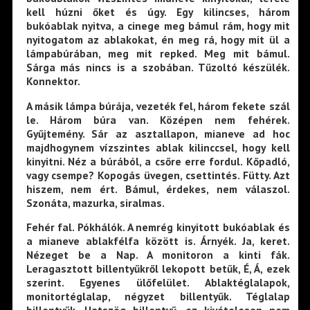
kell húzni őket és úgy. Egy kilincses, három
bukóablak nyitva, a cinege meg bámul rám, hogy mit
nyitogatom az ablakokat, én meg rá, hogy mit ül a
lámpabúrában, meg mit repked. Meg mit bámul.
Sárga más nincs is a szobában. Tűzoltó készülék.
Konnektor.
A másik lámpa búrája, vezeték fel, három fekete szál
le. Három búra van. Középen nem fehérek.
Gyűjtemény. Sár az asztallapon, mianeve ad hoc
majdhogynem vízszintes ablak kilinccsel, hogy kell
kinyitni. Néz a búrából, a csőre erre fordul. Kőpadló,
vagy csempe? Kopogás üvegen, csettintés. Fütty. Azt
hiszem, nem ért. Bámul, érdekes, nem válaszol.
Szonáta, mazurka, siralmas.
Fehér fal. Pókhálók. A nemrég kinyitott bukóablak és
a mianeve ablakfélfa között is. Árnyék. Ja, keret.
Nézeget be a Nap. A monitoron a kinti fák.
Leragasztott billentyűkről lekopott betűk, É, Á, ezek
szerint. Egyenes ülőfelület. Ablaktéglalapok,
monitortéglalap, négyzet billentyűk. Téglalap