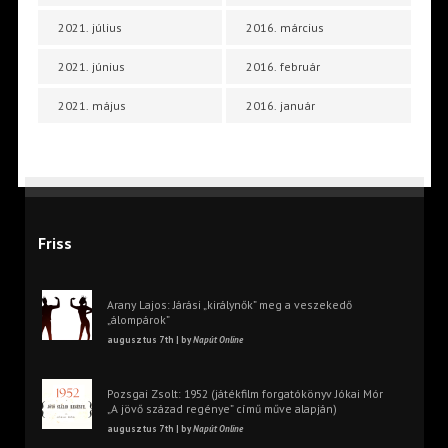
2021. július
2016. március
2021. június
2016. február
2021. május
2016. január
Friss
Arany Lajos: Járási „királynők” meg a veszekedő
„álompárok”
augusztus 7th | by
Napút Online
Pozsgai Zsolt: 1952 (játékfilm forgatókönyv Jókai Mór
„A jövő század regénye” című műve alapján)
augusztus 7th | by
Napút Online