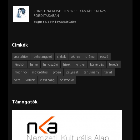
CHRISTINA ROSETTI VERSEI KÁNTÁS BALÁZS
FORDÍTÁSÁBAN
augusztus 6th | by
Napút Online
Címkék
asztalfiók
beharangozó
cikkek
cédrus
dráma
esszé
fénykör
haiku
hangszóló
hírek
kritika
körkérdés
levélfa
meghívó
műfordítás
próza
pályázat
tanulmány
tárlat
vers
videók
visszhang
önszócikk
Támogatók