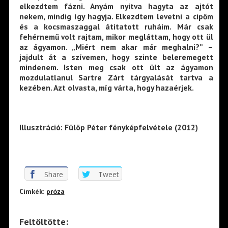
elkezdtem fázni. Anyám nyitva hagyta az ajtót
nekem, mindig így hagyja. Elkezdtem levetni a cipőm
és a kocsmaszaggal átitatott ruháim. Már csak
fehérnemű volt rajtam, mikor megláttam, hogy ott ül
az ágyamon. „Miért nem akar már meghalni?” –
jajdult át a szívemen, hogy szinte beleremegett
mindenem. Isten meg csak ott ült az ágyamon
mozdulatlanul Sartre Zárt tárgyalását tartva a
kezében. Azt olvasta, míg várta, hogy hazaérjek.
Illusztráció: Fülöp Péter fényképfelvétele (2012)
Share
Tweet
Cimkék:
próza
Feltöltötte: