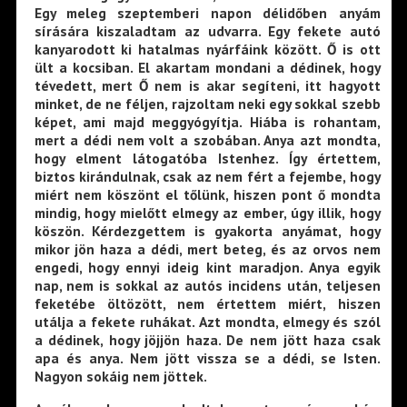
Egy meleg szeptemberi napon délidőben anyám
sírására kiszaladtam az udvarra. Egy fekete autó
kanyarodott ki hatalmas nyárfáink között. Ő is ott
ült a kocsiban. El akartam mondani a dédinek, hogy
tévedett, mert Ő nem is akar segíteni, itt hagyott
minket, de ne féljen, rajzoltam neki egy sokkal szebb
képet, ami majd meggyógyítja. Hiába is rohantam,
mert a dédi nem volt a szobában. Anya azt mondta,
hogy elment látogatóba Istenhez. Így értettem,
biztos kirándulnak, csak az nem fért a fejembe, hogy
miért nem köszönt el tőlünk, hiszen pont ő mondta
mindig, hogy mielőtt elmegy az ember, úgy illik, hogy
köszön. Kérdezgettem is gyakorta anyámat, hogy
mikor jön haza a dédi, mert beteg, és az orvos nem
engedi, hogy ennyi ideig kint maradjon. Anya egyik
nap, nem is sokkal az autós incidens után, teljesen
feketébe öltözött, nem értettem miért, hiszen
utálja a fekete ruhákat. Azt mondta, elmegy és szól
a dédinek, hogy jöjjön haza. De nem jött haza csak
apa és anya. Nem jött vissza se a dédi, se Isten.
Nagyon sokáig nem jöttek.