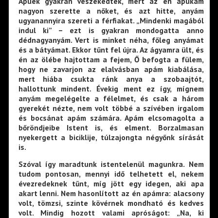
Apuék gyakran veszekedtek, mert az én apukám
nagyon szerette a nőket, és azt hitte, anyám
ugyanannyira szereti a férfiakat. „Mindenki magából
indul ki” – ezt is gyakran mondogatta anno
dédnagyanyám. Vert is minket néha, főleg anyámat
és a bátyámat. Ekkor tűnt fel újra. Az ágyamra ült, és
én az ölébe hajtottam a fejem, Ő befogta a fülem,
hogy ne zavarjon az elalvásban apám kiabálása,
mert hiába csukta ránk anya a szobaajtót,
hallottunk mindent. Évekig ment ez így, mígnem
anyám megelégelte a félelmet, és csak a három
gyerekét nézte, nem volt többé a szívében irgalom
és bocsánat apám számára. Apám elcsomagolta a
bőröndjeibe Istent is, és elment. Borzalmasan
nyekergett a biciklije, túlzajongta négyőnk sírását
is.
Szóval így maradtunk istentelenül magunkra. Nem
tudom pontosan, mennyi idő telhetett el, nekem
évezredeknek tűnt, míg jött egy idegen, aki apa
akart lenni. Nem hasonlított az én apámra: alacsony
volt, tömzsi, szinte kövérnek mondható és kedves
volt. Mindig hozott valami apróságot: „Na, ki