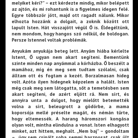
melyiket kéri?” – ezt kérdezte mindig, mikor belépett
az ajtón, és mi rohantunk is a figyelmes idegen felé.
Egyre többször jött, majd ott ragadt nálunk. Mikor
elhozta hozzánk a dolgait, a zoknik között ott
lapult Isten. Hát visszajött végül Ő is. Éldegéltünk,
nem mondom, hogy hangos szó nélkül, de boldogan.
Persze Istennel voltak problémák.
Anyukám anyukája beteg lett. Anyám hiába kérlelte
Istent, Ő ugyan nem akart segíteni. Bementünk
szinte minden nap anyámmal a kórházba. Ő beszélt a
mamához, míg én meg sem tudtam szólalni, csak
álltam ott és fogtam a kezét. Borzalmasan hideg
volt. Azóta ilyen hidegnek képzelem a halált. Isten
még csak meg sem látogatta, sőt a temetésben sem
akart segíteni, de azért eljött rá. Nem sírt, és
annyira unta a dolgot, hogy mielőtt betemették
volna a sírt, beleugrott a gödörbe, a mama
koporsója mellé préselte magát, és némán tűrte,
hogy eltemessék. A harang háromszori kongása
olyan volt, mintha elindulna a vonat. Isten elhagyott
minket, azt hittem, meghalt. „Nem baj” – gondoltam
– „úgy sem csinált soha semmi hasznosat, csak ült