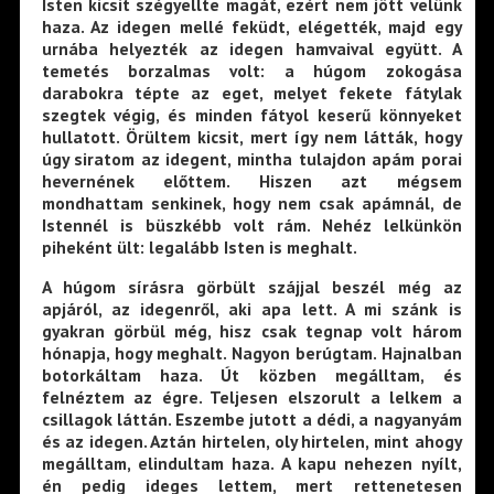
Isten kicsit szégyellte magát, ezért nem jött velünk
haza. Az idegen mellé feküdt, elégették, majd egy
urnába helyezték az idegen hamvaival együtt. A
temetés borzalmas volt: a húgom zokogása
darabokra tépte az eget, melyet fekete fátylak
szegtek végig, és minden fátyol keserű könnyeket
hullatott. Örültem kicsit, mert így nem látták, hogy
úgy siratom az idegent, mintha tulajdon apám porai
hevernének előttem. Hiszen azt mégsem
mondhattam senkinek, hogy nem csak apámnál, de
Istennél is büszkébb volt rám. Nehéz lelkünkön
piheként ült: legalább Isten is meghalt.
A húgom sírásra görbült szájjal beszél még az
apjáról, az idegenről, aki apa lett. A mi szánk is
gyakran görbül még, hisz csak tegnap volt három
hónapja, hogy meghalt. Nagyon berúgtam. Hajnalban
botorkáltam haza. Út közben megálltam, és
felnéztem az égre. Teljesen elszorult a lelkem a
csillagok láttán. Eszembe jutott a dédi, a nagyanyám
és az idegen. Aztán hirtelen, oly hirtelen, mint ahogy
megálltam, elindultam haza. A kapu nehezen nyílt,
én pedig ideges lettem, mert rettenetesen