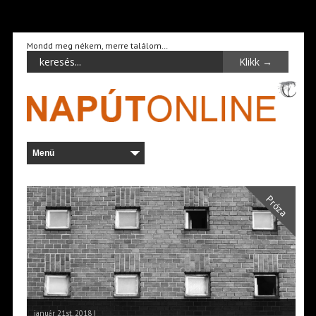
Mondd meg nékem, merre találom…
Próza
január 21st, 2018 |