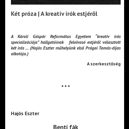
Két próza | A kreatív írók estjéről
A Károli Gáspár Református Egyetem “kreatív írás
specializációja” hallgatóinak felolvasó estjéről választott
két írás … (Hajós Eszter műhelyünk első Prágai Tamás-díjas
alkotója.)
A szerkesztőség
* * *
Hajós Eszter
Benti fák