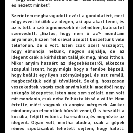
és nézett minket”.
Szerintem megharagudott ezért a gondolatért, mert
négy évvel később az idegen, aki apa akart lenni, és
az is lett a szó legnemesebb értelmében, balesetet
szenvedett. „Biztos, hogy nem ő az”- mondtam
anyámnak, hiszen fél órával azelőtt beszéltünk vele
telefonon. De ő volt. Isten csak azért visszajött,
hogy elmondja nekünk, nagyon sajnálja, de az
idegent csak a kórházban találjuk meg, nincs itthon.
Mikor anyám hazaért az idegsebészetről, elkezdte
szapulni Istent, hogy mégis hogy a fenébe képzeli,
hogy beállít egy ilyen szörnyűséggel, és azt reméli,
megbocsátjuk eddigi távollétét. Sokáig, hosszasan
veszekedtek, vagyis csak anyám kelt ki magából nagy
zokogás közepette. Isten meg sem szólalt, nem volt
mit mondania, csak néha felhúzta kissé a vállát. Nem
értette, miért vagyunk rá annyira mérgesek. Amikor
mindannyian elmentünk búcsút venni, Ő is beszállt a
kocsiba, feljött velünk a harmadikra, és megnézte az
idegent. Olyan volt, mintha aludna, csak a gépek
rémes sípolásaiból lehetett sejteni, hogy halott.