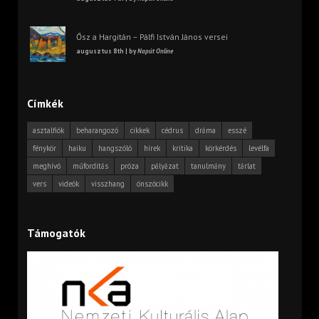
Ősz a Hargitán – Pálfi István János versei
augusztus 8th | by
Napút Online
Címkék
asztalfiók
beharangozó
cikkek
cédrus
dráma
esszé
fénykör
haiku
hangszóló
hírek
kritika
körkérdés
levélfa
meghívó
műfordítás
próza
pályázat
tanulmány
tárlat
vers
videók
visszhang
önszócikk
Támogatók