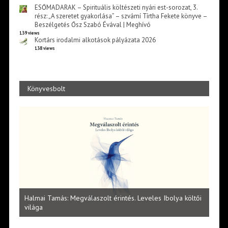
ESŐMADARAK – Spirituális költészeti nyári est-sorozat, 3.
rész: „A szeretet gyakorlása” – szvámí Tírtha Fekete könyve –
Beszélgetés Ősz Szabó Évával | Meghívó
139 views
Kortárs irodalmi alkotások pályázata 2026
138 views
Könyvesbolt
l
Halmai Tamás: Megválaszolt érintés. Leveles Ibolya költői
Laka
világa