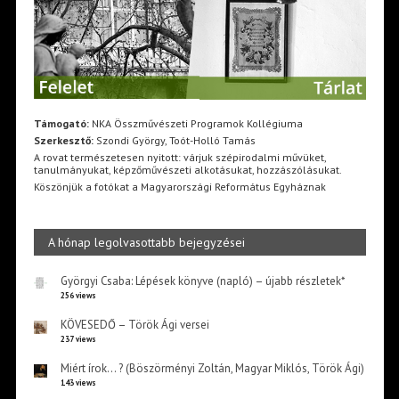
Támogató:
NKA Összművészeti Programok Kollégiuma
Szerkesztő:
Szondi György, Toót-Holló Tamás
A rovat természetesen nyitott: várjuk szépirodalmi művüket,
tanulmányukat, képzőművészeti alkotásukat, hozzászólásukat.
Köszönjük a fotókat a Magyarországi Református Egyháznak
A hónap legolvasottabb bejegyzései
Györgyi Csaba: Lépések könyve (napló) – újabb részletek*
256 views
KÖVESEDŐ – Török Ági versei
237 views
Miért írok… ? (Böszörményi Zoltán, Magyar Miklós, Török Ági)
143 views