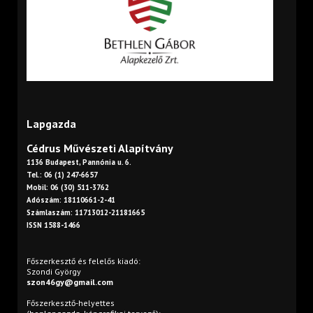
Lapgazda
Cédrus Művészeti Alapítvány
1136 Budapest, Pannónia u. 6.
Tel.: 06 (1) 247-6657
Mobil: 06 (30) 511-3762
Adószám: 18110661-2-41
Számlaszám: 11713012-21181665
ISSN 1588-1466
Főszerkesztő és felelős kiadó:
Szondi György
szon46gy@gmail.com
Főszerkesztő-helyettes