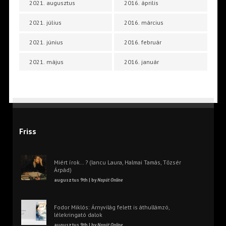
2021. augusztus
2016. április
2021. július
2016. március
2021. június
2016. február
2021. május
2016. január
Friss
Miért írok… ? (Iancu Laura, Halmai Tamás, Tőzsér
Árpád)
augusztus 9th | by
Napút Online
Fodor Miklós: Árnyvilág felett is áthullámzó,
lélekringató dalok
augusztus 9th | by
Napút Online