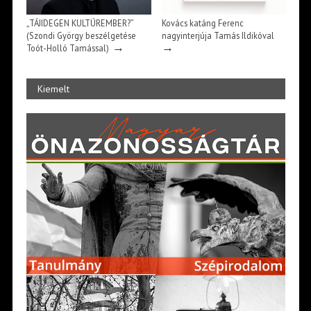
„TÁJIDEGEN KULTÚREMBER?”
Kovács katáng Ferenc
(Szondi György beszélgetése
nagyinterjúja Tamás Ildikóval
→
→
Toót-Holló Tamással)
Kiemelt