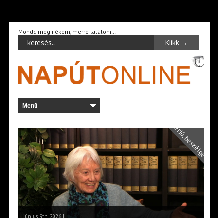
Mondd meg nékem, merre találom…
Interjú, beszélgetés
június 9th, 2026 |