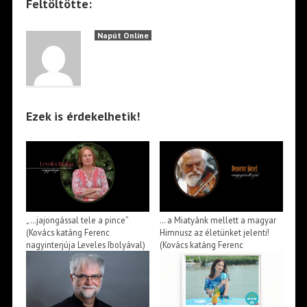
Feltöltötte:
Napút Online
Ezek is érdekelhetik!
„…jajongással tele a pince”
… a Miatyánk mellett a magyar
(Kovács katáng Ferenc
Himnusz az életünket jelenti!
nagyinterjúja Leveles Ibolyával)
(Kovács katáng Ferenc
→
beszélgetése Demeter Józseffel)
→