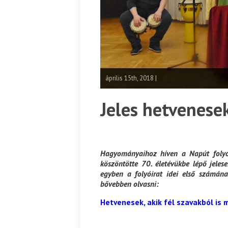
április 15th, 2018 |
Jeles hetvenese
Hagyományaihoz híven a Napút folyói
köszöntötte 70. életévükbe lépő jele
egyben a folyóirat idei első számána
bővebben olvasni:
Hetvenesek, akik fél szavakból is 