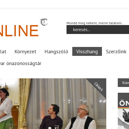
Mondd meg nékem, merre találom…
lat
Környezet
Hangszóló
Visszhang
Szerzőink
ar önazonosságtár
Kie
Cikkek