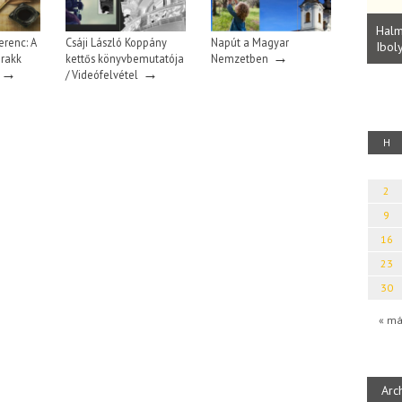
Parvathy Baul: A NAGY LELKEK DALAI.
Bevezetés a bául ösvénybe (Fordította:
Halm
erenc: A
Csáji László Koppány
Napút a Magyar
Rideg Zsófia)
Iboly
uz
→
rakk
kettős könyvbemutatója
Nemzetben
→
→
/ Videófelvétel
H
2
9
16
23
30
« má
Arc