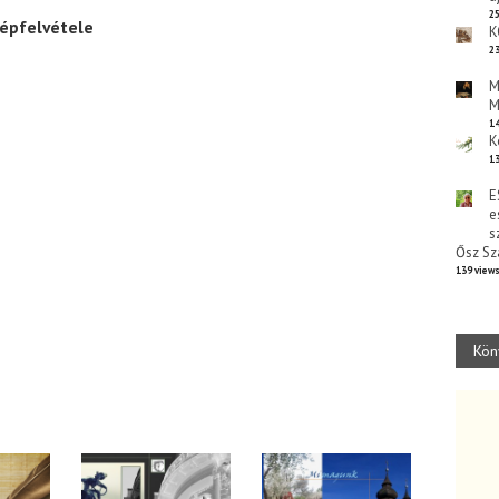
25
yképfelvétele
K
23
M
M
14
K
13
E
e
s
Ősz Sz
139 view
Kön