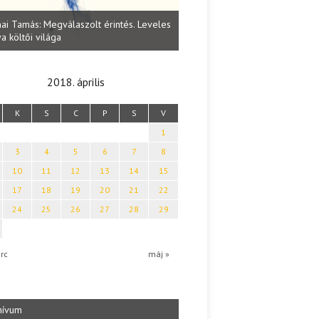
Lakatos Fleisz Katalin: Vasárna
ai Tamás: Megválaszolt érintés. Leveles
Sárszegen
a költői világa
2018. április
K
S
C
P
S
V
1
3
4
5
6
7
8
10
11
12
13
14
15
17
18
19
20
21
22
24
25
26
27
28
29
rc
máj »
hívum