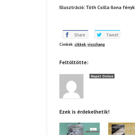
Illusztráció: Tóth Csilla Ilona fén
Share
Tweet
Cimkék:
cikkek
,
visszhang
Feltöltötte:
Napút Online
Ezek is érdekelhetik!