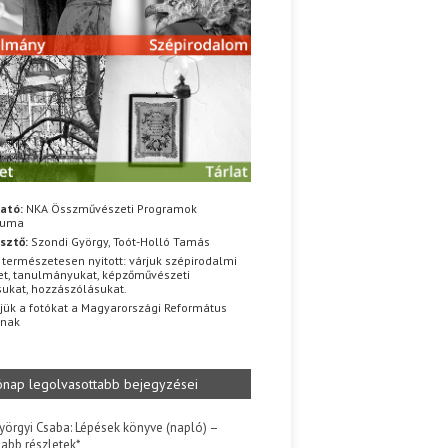
ató:
NKA Összművészeti Programok
iuma
sztő:
Szondi György, Toót-Holló Tamás
 természetesen nyitott: várjuk szépirodalmi
t, tanulmányukat, képzőművészeti
sukat, hozzászólásukat.
jük a fotókat a Magyarországi Református
znak
ónap legolvasottabb bejegyzései
yörgyi Csaba: Lépések könyve (napló) –
jabb részletek*