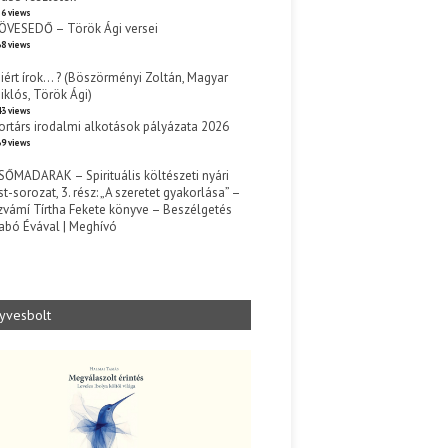
6 views
ÖVESEDŐ – Török Ági versei
8 views
iért írok… ? (Böszörményi Zoltán, Magyar
iklós, Török Ági)
3 views
ortárs irodalmi alkotások pályázata 2026
9 views
SŐMADARAK – Spirituális költészeti nyári
st-sorozat, 3. rész: „A szeretet gyakorlása” –
zvámí Tírtha Fekete könyve – Beszélgetés
abó Évával | Meghívó
s
yvesbolt