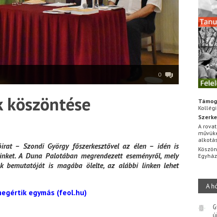
0
k köszöntése
Támog
Kollég
Szerke
A rovat
művüke
alkotá
rat – Szondi György főszerkesztővel az élen – idén is
Köszön
seinket. A Duna Palotában megrendezett eseményről, mely
Egyhá
k bemutatóját is magába ölelte, az alábbi linken lehet
A h
megértik egymás (feol.hu)
G
ú