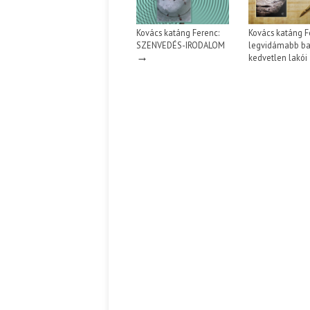
Kovács katáng Ferenc:
Kovács katáng F
Ispány Marietta: Szavak a fényből
Káplán Géza: Erotikai kala
SZENVEDÉS-IRODALOM
legvidámabb ba
→
kedvetlen lakói