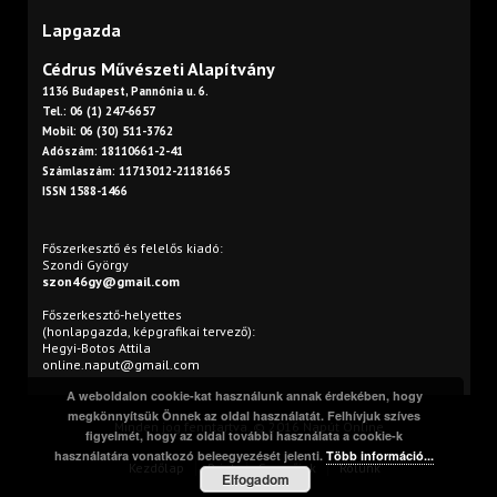
Lapgazda
Cédrus Művészeti Alapítvány
1136 Budapest, Pannónia u. 6.
Tel.: 06 (1) 247-6657
Mobil: 06 (30) 511-3762
Adószám: 18110661-2-41
Számlaszám: 11713012-21181665
ISSN 1588-1466
Főszerkesztő és felelős kiadó:
Szondi György
szon46gy@gmail.com
Főszerkesztő-helyettes
(honlapgazda, képgrafikai tervező):
Hegyi-Botos Attila
online.naput@gmail.com
A weboldalon cookie-kat használunk annak érdekében, hogy
megkönnyítsük Önnek az oldal használatát. Felhívjuk szíves
Minden jog fenntartva. © 2016 Napút Online
figyelmét, hogy az oldal további használata a cookie-k
használatára vonatkozó beleegyezését jelenti.
Több információ...
Kezdőlap
Print
Szerzőink
Rólunk
Elfogadom