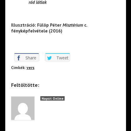
rád látlak
Illusztráció: Fülöp Péter
Misztérium
c.
fényképfelvétele (2016)
Share
Tweet
Cimkék:
vers
Feltöltötte:
Napút Online