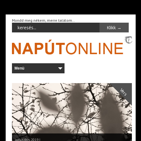
Mondd meg nékem, merre találom…
Vers
július 6th, 2019 |