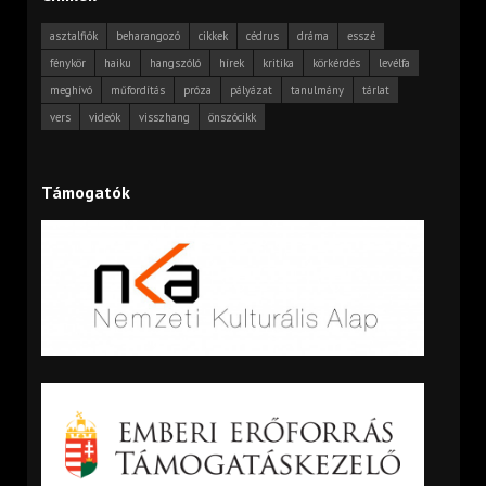
asztalfiók
beharangozó
cikkek
cédrus
dráma
esszé
fénykör
haiku
hangszóló
hírek
kritika
körkérdés
levélfa
meghívó
műfordítás
próza
pályázat
tanulmány
tárlat
vers
videók
visszhang
önszócikk
Támogatók