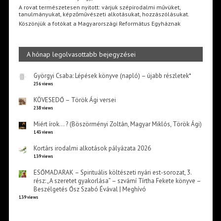
A rovat természetesen nyitott: várjuk szépirodalmi művüket,
tanulmányukat, képzőművészeti alkotásukat, hozzászólásukat.
Köszönjük a fotókat a Magyarországi Református Egyháznak
A hónap legolvasottabb bejegyzései
Györgyi Csaba: Lépések könyve (napló) – újabb részletek*
256 views
KÖVESEDŐ – Török Ági versei
238 views
Miért írok… ? (Böszörményi Zoltán, Magyar Miklós, Török Ági)
143 views
Kortárs irodalmi alkotások pályázata 2026
139 views
ESŐMADARAK – Spirituális költészeti nyári est-sorozat, 3.
rész: „A szeretet gyakorlása” – szvámí Tírtha Fekete könyve –
Beszélgetés Ősz Szabó Évával | Meghívó
139 views