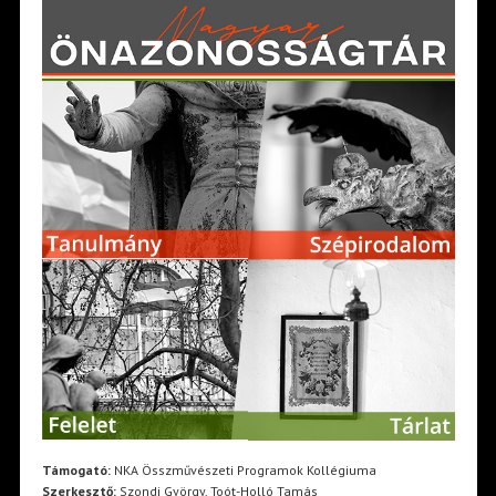
Támogató:
NKA Összművészeti Programok Kollégiuma
Szerkesztő:
Szondi György, Toót-Holló Tamás