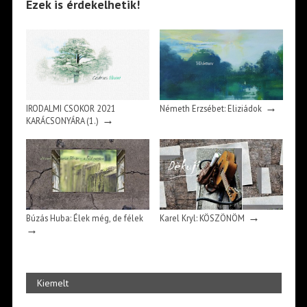
Ezek is érdekelhetik!
→
IRODALMI CSOKOR 2021
Németh Erzsébet: Eliziádok
→
KARÁCSONYÁRA (1.)
→
Búzás Huba: Élek még, de félek
Karel Kryl: KÖSZÖNÖM
→
Kiemelt