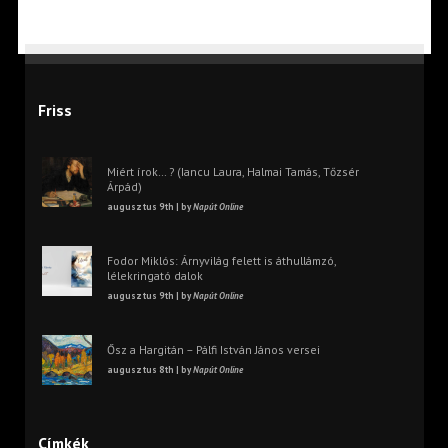
Friss
Miért írok… ? (Iancu Laura, Halmai Tamás, Tőzsér
Árpád)
augusztus 9th | by
Napút Online
Fodor Miklós: Árnyvilág felett is áthullámzó,
lélekringató dalok
augusztus 9th | by
Napút Online
Ősz a Hargitán – Pálfi István János versei
augusztus 8th | by
Napút Online
Címkék