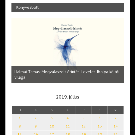
Könyvesbolt
l
Halmai Tamás: Megválaszolt érintés. Leveles Ibolya költői
Laka
világa
2019. július
H
K
S
C
P
S
V
1
2
3
4
5
6
7
8
9
10
11
12
13
14
15
16
17
18
19
20
21