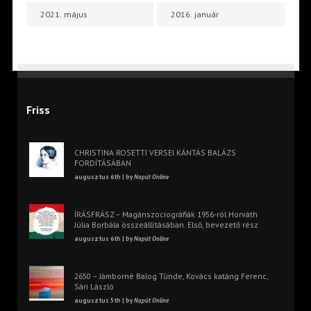
2021. május
2016. január
Friss
CHRISTINA ROSETTI VERSEI KÁNTÁS BALÁZS
FORDÍTÁSÁBAN
augusztus 6th | by
Napút Online
ÍRÁSFRÁSZ – Magánszociográfiák 1956-ról Horváth
Júlia Borbála összeállításában. Első, bevezető rész
augusztus 6th | by
Napút Online
2650 – Jámborné Balog Tünde, Kovács katáng Ferenc,
Sári László
augusztus 5th | by
Napút Online