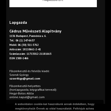
Lapgazda
Cédrus Művészeti Alapítvány
1136 Budapest, Pannónia u. 6.
Tel.: 06 (1) 247-6657
Mobil: 06 (30) 511-3762
Adószám: 18110661-2-41
Számlaszám: 11713012-21181665
ISSN 1588-1466
Főszerkesztő és felelős kiadó:
Szondi György
szon46gy@gmail.com
Főszerkesztő-helyettes
(honlapgazda, képgrafikai tervező):
Hegyi-Botos Attila
online.naput@gmail.com
A weboldalon cookie-kat használunk annak érdekében, hogy
megkönnyítsük Önnek az oldal használatát. Felhívjuk szíves
Minden jog fenntartva. © 2016 Napút Online