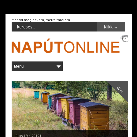
Mondd meg nékem, merre találom…
Vers
július 12th, 2019 |