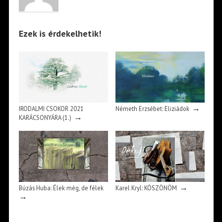
Ezek is érdekelhetik!
→
IRODALMI CSOKOR 2021
Németh Erzsébet: Eliziádok
→
KARÁCSONYÁRA (1.)
→
Búzás Huba: Élek még, de félek
Karel Kryl: KÖSZÖNÖM
→