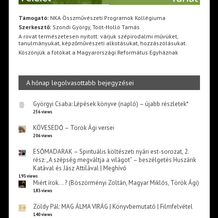
Támogató:
NKA Összművészeti Programok Kollégiuma
Szerkesztő:
Szondi György, Toót-Holló Tamás
A rovat természetesen nyitott: várjuk szépirodalmi művüket,
tanulmányukat, képzőművészeti alkotásukat, hozzászólásukat.
Köszönjük a fotókat a Magyarországi Református Egyháznak
A hónap legolvasottabb bejegyzései
Györgyi Csaba: Lépések könyve (napló) – újabb részletek*
256 views
KÖVESEDŐ – Török Ági versei
206 views
ESŐMADARAK – Spirituális költészeti nyári est-sorozat, 2.
rész: „A szépség megváltja a világot” – beszélgetés Huszárik
Katával és Jász Attilával | Meghívó
193 views
Miért írok… ? (Böszörményi Zoltán, Magyar Miklós, Török Ági)
183 views
Zöldy Pál: MAG ÁLMA VIRÁG | Könyvbemutató | Filmfelvétel
140 views