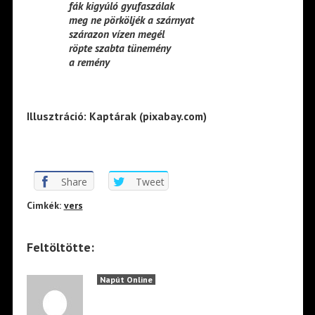
fák kigyúló gyufaszálak
meg ne pörköljék a szárnyat
szárazon vízen megél
röpte szabta tünemény
a remény
Illusztráció: Kaptárak (pixabay.com)
Share
Tweet
Cimkék:
vers
Feltöltötte:
Napút Online