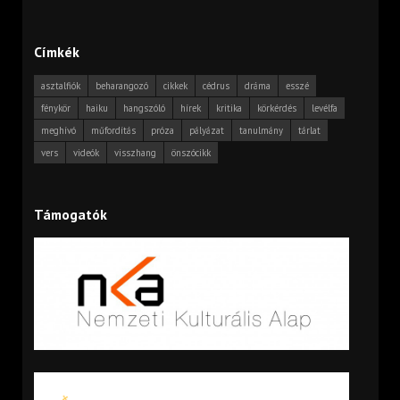
Címkék
asztalfiók
beharangozó
cikkek
cédrus
dráma
esszé
fénykör
haiku
hangszóló
hírek
kritika
körkérdés
levélfa
meghívó
műfordítás
próza
pályázat
tanulmány
tárlat
vers
videók
visszhang
önszócikk
Támogatók