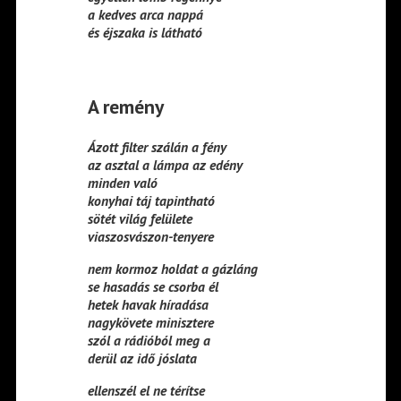
a kedves arca nappá
és éjszaka is látható
A remény
Ázott filter szálán a fény
az asztal a lámpa az edény
minden való
konyhai táj tapintható
sötét világ felülete
viaszosvászon-tenyere
nem kormoz holdat a gázláng
se hasadás se csorba él
hetek havak híradása
nagykövete minisztere
szól a rádióból meg a
derül az idő jóslata
ellenszél el ne térítse