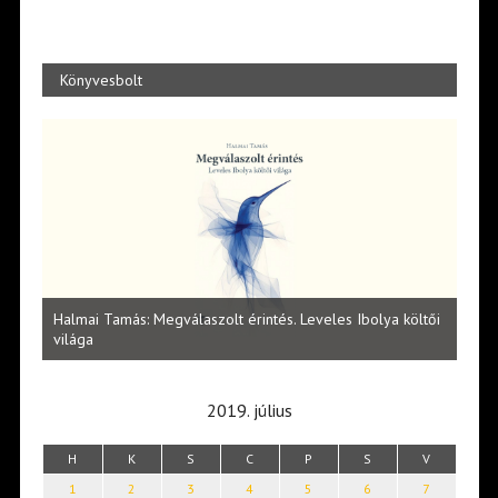
Könyvesbolt
l
Halmai Tamás: Megválaszolt érintés. Leveles Ibolya költői
Laka
világa
2019. július
H
K
S
C
P
S
V
1
2
3
4
5
6
7