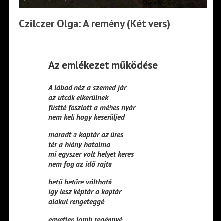
Czilczer Olga: A remény (Két vers)
Az emlékezet működése
A lábad néz a szemed jár
az utcák elkerülnek
füstté foszlott a méhes nyár
nem kell hogy keserüljed
maradt a kaptár az üres
tér a hiány hatalma
mi egyszer volt helyet keres
nem fog az idő rajta
betű betűre váltható
így lesz képtár a kaptár
alakul rengeteggé
egyetlen lomb regénnyé