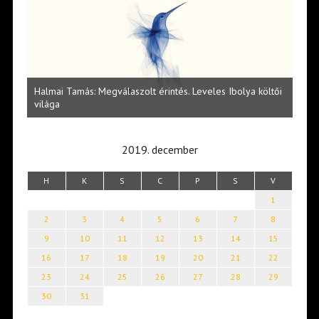
l
Halmai Tamás: Megválaszolt érintés. Leveles Ibolya költői
Laka
világa
2019. december
H
K
S
C
P
S
V
1
2
3
4
5
6
7
8
9
10
11
12
13
14
15
16
17
18
19
20
21
22
23
24
25
26
27
28
29
30
31