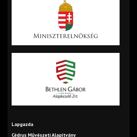
Lapgazda
Cédrus Művészeti Alapítvány