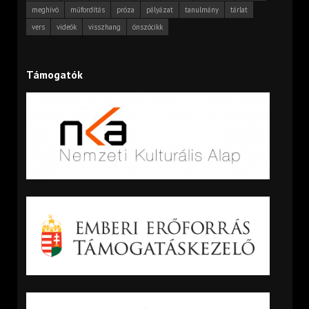
meghívó
műfordítás
próza
pályázat
tanulmány
tárlat
vers
videók
visszhang
önszócikk
Támogatók