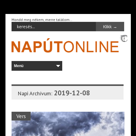
Mondd meg nékem, merre találom…
2019-12-08
Napi Archívum:
Vers