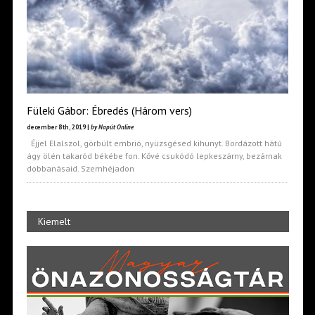
Füleki Gábor: Ébredés (Három vers)
december 8th, 2019 |
by Napút Online
Éjjel Elalszol, görbült embrió, nyüzsgésed kihunyt. Bordázott hátú
ágy ölén takaród békébe fon. Kővé csukódó lepkeszárny, bezárnak
dobbanásaid. Szemhéjadon
Kiemelt