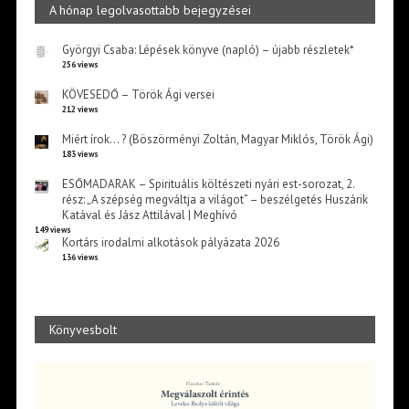
A hónap legolvasottabb bejegyzései
Györgyi Csaba: Lépések könyve (napló) – újabb részletek*
256 views
KÖVESEDŐ – Török Ági versei
212 views
Miért írok… ? (Böszörményi Zoltán, Magyar Miklós, Török Ági)
183 views
ESŐMADARAK – Spirituális költészeti nyári est-sorozat, 2.
rész: „A szépség megváltja a világot” – beszélgetés Huszárik
Katával és Jász Attilával | Meghívó
149 views
Kortárs irodalmi alkotások pályázata 2026
136 views
Könyvesbolt