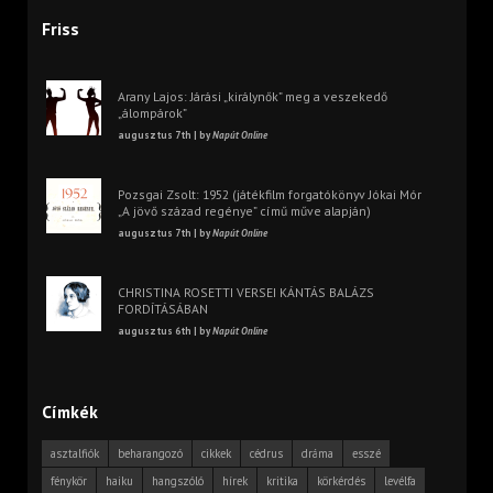
Friss
Arany Lajos: Járási „királynők” meg a veszekedő
„álompárok”
augusztus 7th | by
Napút Online
Pozsgai Zsolt: 1952 (játékfilm forgatókönyv Jókai Mór
„A jövő század regénye” című műve alapján)
augusztus 7th | by
Napút Online
CHRISTINA ROSETTI VERSEI KÁNTÁS BALÁZS
FORDÍTÁSÁBAN
augusztus 6th | by
Napút Online
Címkék
asztalfiók
beharangozó
cikkek
cédrus
dráma
esszé
fénykör
haiku
hangszóló
hírek
kritika
körkérdés
levélfa