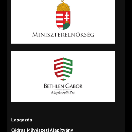
Lapgazda
Cédrus Művészeti Alapítvány