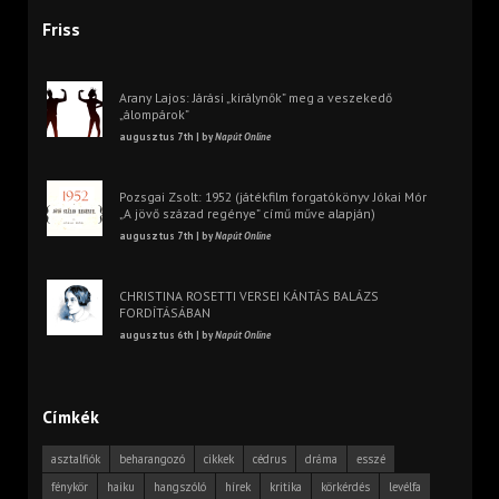
Friss
Arany Lajos: Járási „királynők” meg a veszekedő
„álompárok”
augusztus 7th | by
Napút Online
Pozsgai Zsolt: 1952 (játékfilm forgatókönyv Jókai Mór
„A jövő század regénye” című műve alapján)
augusztus 7th | by
Napút Online
CHRISTINA ROSETTI VERSEI KÁNTÁS BALÁZS
FORDÍTÁSÁBAN
augusztus 6th | by
Napút Online
Címkék
asztalfiók
beharangozó
cikkek
cédrus
dráma
esszé
fénykör
haiku
hangszóló
hírek
kritika
körkérdés
levélfa