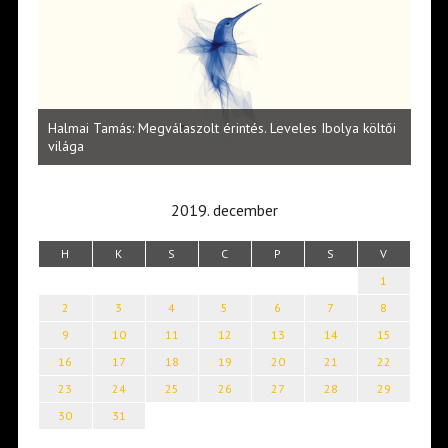
l
Halmai Tamás: Megválaszolt érintés. Leveles Ibolya költői
Laka
világa
2019. december
H
K
S
C
P
S
V
1
2
3
4
5
6
7
8
9
10
11
12
13
14
15
16
17
18
19
20
21
22
23
24
25
26
27
28
29
30
31