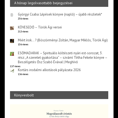
A hónap legolvasottabb bejegyzései
Györgyi Csaba: Lépések könyve (napló) – újabb részletek*
256 views
KÖVESEDŐ – Török Ági versei
213 views
Miért írok… ? (Böszörményi Zoltán, Magyar Miklós, Török Ági)
156 views
ESŐMADARAK – Spirituális költészeti nyári est-sorozat, 3.
rész: „A szeretet gyakorlása” – szvámí Tírtha Fekete könyve –
Beszélgetés Ősz Szabó Évával | Meghívó
137 views
Kortárs irodalmi alkotások pályázata 2026
136 views
Könyvesbolt