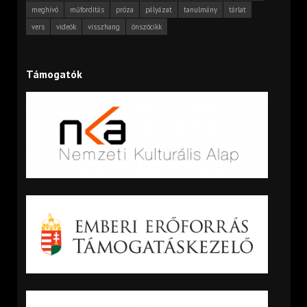
meghívó
műfordítás
próza
pályázat
tanulmány
tárlat
vers
videók
visszhang
önszócikk
Támogatók