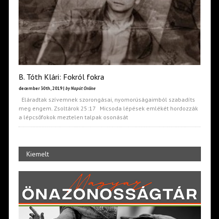
B. Tóth Klári: Fokról fokra
december 30th, 2019 |
by Napút Online
Eláradtak szívemnek szorongásai, nyomorúságaimból szabadíts
meg engem. Zsoltárok 25:17 Micsoda lépések emlékét hordozzák
a lépcsőfokok meztelen talpak osonását
Kiemelt